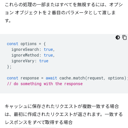
これらの処理の一部またはすべてを無視するには、オプシ
ョン オブジェクトを 2 番目のパラメータとして渡しま
す。
const
options
=
{
ignoreSearch
:
true
,
ignoreMethod
:
true
,
ignoreVary
:
true
};
const
response
=
await
cache
.
match
(
request
,
options
)
// do something with the response
キャッシュに保存されたリクエストが複数一致する場合
は、最初に作成されたリクエストが返されます。一致する
レスポンスを
すべて
取得する場合