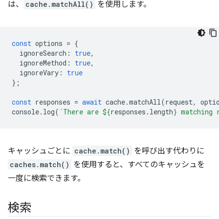
は、
cache.matchAll()
を使用します。
const
options
=
{
ignoreSearch
:
true
,
ignoreMethod
:
true
,
ignoreVary
:
true
};
const
responses
=
await
cache
.
matchAll
(
request
,
opti
console
.
log
(
`There are 
${
responses
.
length
}
 matching 
キャッシュごとに
cache.match()
を呼び出す代わりに
caches.match()
を使用すると、すべてのキャッシュを
一度に検索できます。
検索