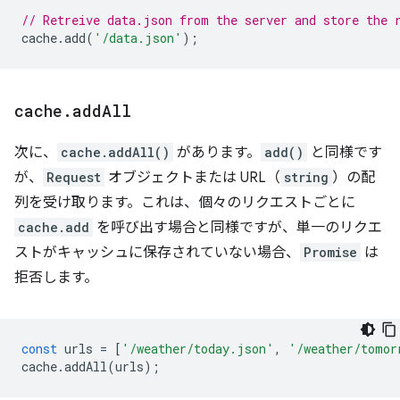
// Retreive data.json from the server and store the 
cache
.
add
(
'/data.json'
);
cache
.
add
All
次に、
cache.addAll()
があります。
add()
と同様です
が、
Request
オブジェクトまたは URL（
string
）の配
列を受け取ります。これは、個々のリクエストごとに
cache.add
を呼び出す場合と同様ですが、単一のリクエ
ストがキャッシュに保存されていない場合、
Promise
は
拒否します。
const
urls
=
[
'/weather/today.json'
,
'/weather/tomor
cache
.
addAll
(
urls
);