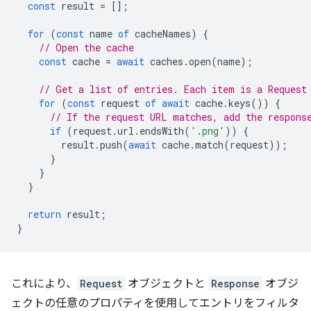
const
result
=
[];
for
(
const
name
of
cacheNames
)
{
// Open the cache
const
cache
=
await
caches
.
open
(
name
);
// Get a list of entries. Each item is a Request
for
(
const
request
of
await
cache
.
keys
())
{
// If the request URL matches, add the respons
if
(
request
.
url
.
endsWith
(
'.png'
))
{
result
.
push
(
await
cache
.
match
(
request
));
}
}
}
return
result
;
}
これにより、
Request
オブジェクトと
Response
オブジ
ェクトの任意のプロパティを使用してエントリをフィルタ