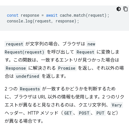
const
response
=
await
cache
.
match
(
request
);
console
.
log
(
request
,
response
);
request
が文字列の場合、ブラウザは
new
Request(request)
を呼び出して
Request
に変換しま
す。この関数は、一致するエントリが見つかった場合は
Response
に解決される
Promise
を返し、それ以外の場
合は
undefined
を返します。
2 つの
Requests
が一致するかどうかを判断するため
に、ブラウザは URL 以外の情報も使用します。2 つのリク
エストが異なると見なされるのは、クエリ文字列、
Vary
ヘッダー、HTTP メソッド（
GET
、
POST
、
PUT
など）
が異なる場合です。