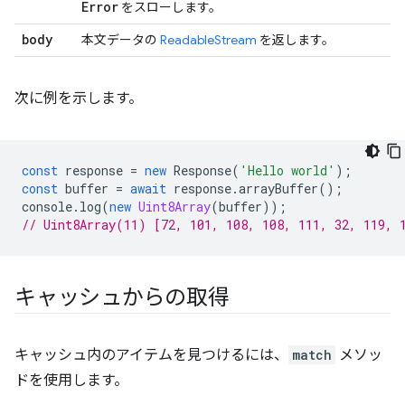
Error
をスローします。
body
本文データの
ReadableStream
を返します。
次に例を示します。
const
response
=
new
Response
(
'Hello world'
);
const
buffer
=
await
response
.
arrayBuffer
();
console
.
log
(
new
Uint8Array
(
buffer
));
// Uint8Array(11) [72, 101, 108, 108, 111, 32, 119, 
キャッシュからの取得
キャッシュ内のアイテムを見つけるには、
match
メソッ
ドを使用します。