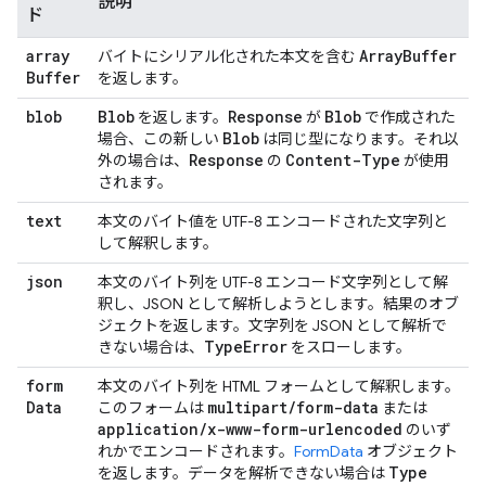
説明
ド
array
Array
Buffer
バイトにシリアル化された本文を含む
Buffer
を返します。
blob
Blob
Response
Blob
を返します。
が
で作成された
Blob
場合、この新しい
は同じ型になります。それ以
Response
Content-Type
外の場合は、
の
が使用
されます。
text
本文のバイト値を UTF-8 エンコードされた文字列と
して解釈します。
json
本文のバイト列を UTF-8 エンコード文字列として解
釈し、JSON として解析しようとします。結果のオブ
ジェクトを返します。文字列を JSON として解析で
Type
Error
きない場合は、
をスローします。
form
本文のバイト列を HTML フォームとして解釈します。
Data
multipart
/
form-data
このフォームは
または
application
/
x-www-form-urlencoded
のいず
れかでエンコードされます。
FormData
オブジェクト
Type
を返します。データを解析できない場合は