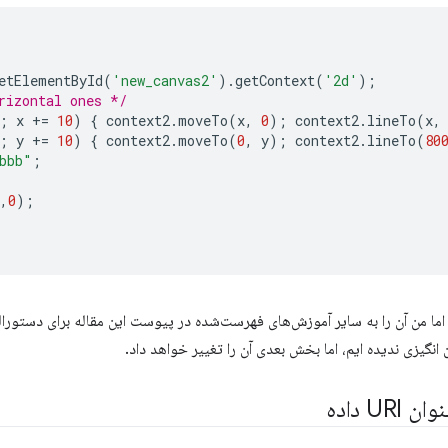
etElementById
(
'new_canvas2'
).
getContext
(
'2d'
);
rizontal ones */
;
x
+=
10
)
{
context2
.
moveTo
(
x
,
0
);
context2
.
lineTo
(
x
,
;
y
+=
10
)
{
context2
.
moveTo
(
0
,
y
);
context2
.
lineTo
(
80
bbb"
;
,
0
);
د، اما من آن را به سایر آموزش‌های فهرست‌شده در پیوست این مقاله برای دستور
نگیزی ندیده ایم، اما بخش بعدی آن را تغییر خواهد داد.
U داده