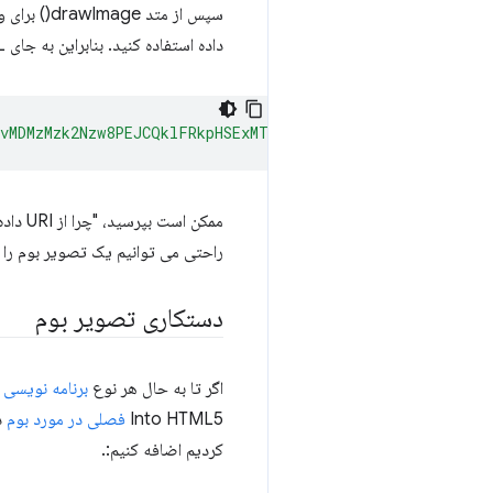
داده استفاده کنید. بنابراین به جای URL بالا، می توانید کارهای زیر را انجام دهید:
MvMDMzMzk2Nzw8PEJCQklFRkpHSExMTFJSUltbW2NjY2hmZmpnaGtr
ممکن است بپرسید، "چرا از URI داده به جای تصویر باینری استفاده کنیم؟"
راحتی می توانیم یک تصویر بوم را به عنوان داده URI 
دستکاری تصویر بوم
اگر تا به حال هر نوع
برنامه نویسی ل
Into HTML5
فصلی در مورد بوم
دا
کردیم اضافه کنیم:.