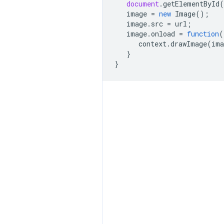
document
.
getElementById
(
image
=
new
Image
();
image
.
src
=
url
;
image
.
onload
=
function
(
context
.
drawImage
(
ima
}
}