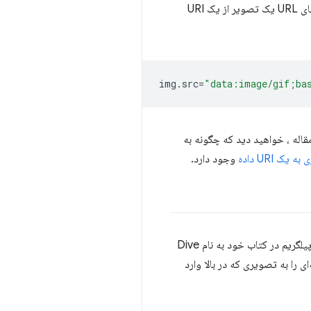
سپس از متد drawImage() برای وارد کردن تصویر به عنصر canvas استفاده می کنیم. همچنین می توانید به جای URL یک تصویر از یک URI
img
.
src
=
"data:image/gif;ba
مقاله ، خواهید دید که چگونه به
ک URI داده
وجود دارد.
انجام داده اید، طراحی روی بوم از همین مفهوم استفاده می کند. مارک پیلگریم در کتاب خود به نام Dive
ی را به تصویری که در بالا وارد