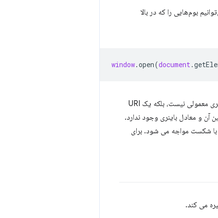
انیم بوم‌هایی را که در بالا
window
.
open
(
document
.
getEle
این بوم را به عنوان یک تصویر PNG به یک پنجره مرورگر جدید صادر می کند. با این حال، تصویر یک تصویر باینری معمولی نیست، بلکه یک URI
فاوتی بین آن و معادل باینری وجود ندارد.
ا شکست مواجه می شود. برای