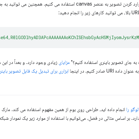
se64,R0lGODlhyAD3APcAAAAAAAoKChISEhsbGyAcHSMjIyomJysrKz
مزایای
زیادی وجود دارد. و بعداً در این 
صادر کنیم. در اینجا
ابزاری برای تبدیل یک فایل تصویر باینری به ی
وگو را
رد. بر اساس مثالی در فصل، می‌توانیم با استفاده از موارد زیر یک نمودار شبکه‌ا