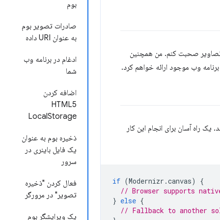
بوم
صادرات تصویر بوم
به عنوان URI داده
رات تصاویر صحبت کنم. من همچنین
ادغام در برنامه وب
 برنامه وب موجود ارائه خواهم کرد.
شما
اضافه کردن
HTML5
LocalStorage
ی کنید مرورگر شما به طور کامل از بوم HTML5 پشتیبانی می کند. یک راه آسان برای انجام این کار
ذخیره بوم به عنوان
یک فایل باینری در
سرور
if
(
Modernizr
.
canvas
)
{
فعال کردن "ذخیره
// Browser supports nativ
تصویر" در مرورگر
}
else
{
// Fallback to another so
یک ویرایشگر بوم