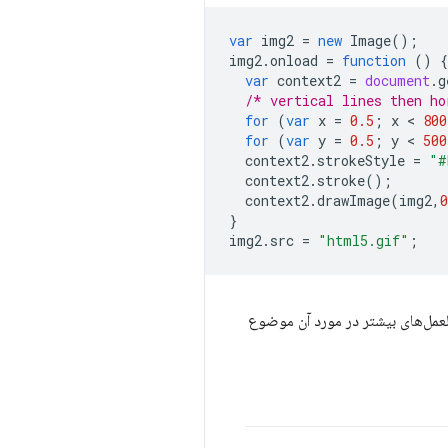
var
img2
=
new
Image
();
img2
.
onload
=
function
()
{
var
context2
=
document
.
g
/* vertical lines then ho
for
(
var
x
=
0.5
;
x
 < 
800
for
(
var
y
=
0.5
;
y
 < 
500
context2
.
strokeStyle
=
"#
context2
.
stroke
();
context2
.
drawImage
(
img2
,
0
}
img2
.
src
=
"html5.gif"
;
العمل‌های بیشتر در مورد آن موضوع