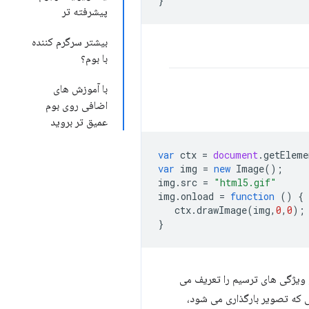
}
پیشرفته تر
بیشتر سرگرم کننده
با بوم؟
با آموزش های
اضافی روی بوم
عمیق تر بروید
var
ctx
=
document
.
getEleme
var
img
=
new
Image
();
img
.
src
=
"html5.gif"
img
.
onload
=
function
()
{
ctx
.
drawImage
(
img
,
0
,
0
);
}
 ویژگی های ترسیم را تعریف می
نری قرار می دهیم. هنگامی که تصویر بارگذاری می شود،