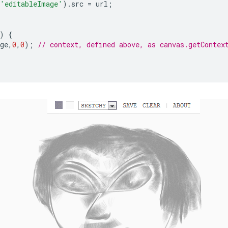
'editableImage'
).
src
=
url
;
)
{
ge
,
0
,
0
);
// context, defined above, as canvas.getContex