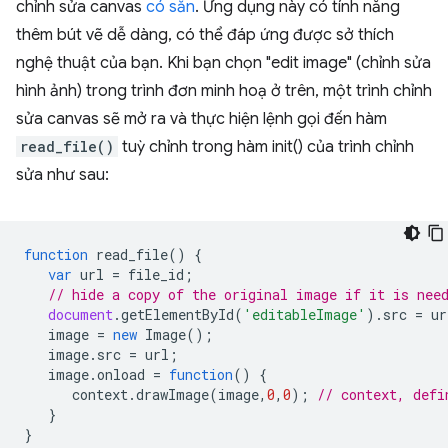
chỉnh sửa canvas
có sẵn
. Ứng dụng này có tính năng
thêm bút vẽ dễ dàng, có thể đáp ứng được sở thích
nghệ thuật của bạn. Khi bạn chọn "edit image" (chỉnh sửa
hình ảnh) trong trình đơn minh hoạ ở trên, một trình chỉnh
sửa canvas sẽ mở ra và thực hiện lệnh gọi đến hàm
read_file()
tuỳ chỉnh trong hàm init() của trình chỉnh
sửa như sau:
function
read_file
()
{
var
url
=
file_id
;
// hide a copy of the original image if it is nee
document
.
getElementById
(
'editableImage'
).
src
=
ur
image
=
new
Image
();
image
.
src
=
url
;
image
.
onload
=
function
()
{
context
.
drawImage
(
image
,
0
,
0
);
// context, defi
}
}