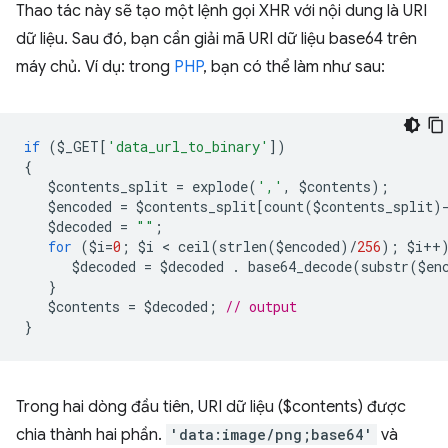
Thao tác này sẽ tạo một lệnh gọi XHR với nội dung là URI
dữ liệu. Sau đó, bạn cần giải mã URI dữ liệu base64 trên
máy chủ. Ví dụ: trong
PHP
, bạn có thể làm như sau:
if
(
$_GET
[
'data_url_to_binary'
])
{
$contents_split
=
explode
(
','
,
$contents
);
$encoded
=
$contents_split
[
count
(
$contents_split
)
$decoded
=
""
;
for
(
$i
=
0
;
$i
 < 
ceil
(
strlen
(
$encoded
)
/
256
);
$i
++
$decoded
=
$decoded
.
base64_decode
(
substr
(
$en
}
$contents
=
$decoded
;
// output
}
Trong hai dòng đầu tiên, URI dữ liệu ($contents) được
chia thành hai phần.
'data:image/png;base64'
và