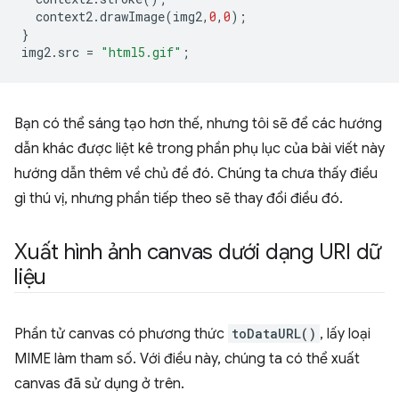
context2
.
drawImage
(
img2
,
0
,
0
);
}
img2
.
src
=
"html5.gif"
;
Bạn có thể sáng tạo hơn thế, nhưng tôi sẽ để các hướng
dẫn khác được liệt kê trong phần phụ lục của bài viết này
hướng dẫn thêm về chủ đề đó. Chúng ta chưa thấy điều
gì thú vị, nhưng phần tiếp theo sẽ thay đổi điều đó.
Xuất hình ảnh canvas dưới dạng URI dữ
liệu
Phần tử canvas có phương thức
toDataURL()
, lấy loại
MIME làm tham số. Với điều này, chúng ta có thể xuất
canvas đã sử dụng ở trên.