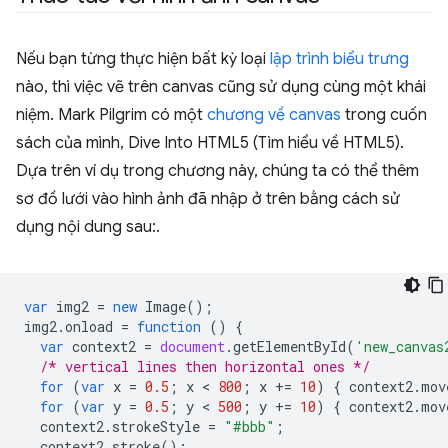
Nếu bạn từng thực hiện bất kỳ loại
lập trình biểu trưng
nào, thì việc vẽ trên canvas cũng sử dụng cùng một khái
niệm. Mark Pilgrim có một
chương về canvas
trong cuốn
sách của mình, Dive Into HTML5 (Tìm hiểu về HTML5).
Dựa trên ví dụ trong chương này, chúng ta có thể thêm
sơ đồ lưới vào hình ảnh đã nhập ở trên bằng cách sử
dụng nội dung sau:.
var
img2
=
new
Image
();
img2
.
onload
=
function
()
{
var
context2
=
document
.
getElementById
(
'new_canvas
/* vertical lines then horizontal ones */
for
(
var
x
=
0.5
;
x
 < 
800
;
x
+=
10
)
{
context2
.
mov
for
(
var
y
=
0.5
;
y
 < 
500
;
y
+=
10
)
{
context2
.
mov
context2
.
strokeStyle
=
"#bbb"
;
context2
.
stroke
();