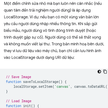
Một điểm chỉnh sửa nhỏ mà bạn luôn nên cân nhắc (nếu
quan tâm đến trải nghiệm người dùng) là áp dụng
LocalStorage. Ví dụ: nếu bạn có một vùng văn bản lớn
yêu cầu người dùng nhập nhiều thông tin. Khi sắp gửi
biểu mẫu, người dùng vô tình đóng trình duyệt (hoặc
trình duyệt gặp sự cố). Người dùng có thể sẽ thất vọng
và không muốn viết lại thư. Trong bản minh hoạ bên dưới,
thay vì lưu dữ liệu vào máy chủ, bạn chỉ cần lưu hình ảnh
vào LocalStorage dưới dạng URI dữ liệu:
// Save Image
function
saveToLocalStorage
()
{
localStorage
.
setItem
(
'canvas'
,
canvas
.
toDataURL
(
}
// Load Image
function
init
()
{