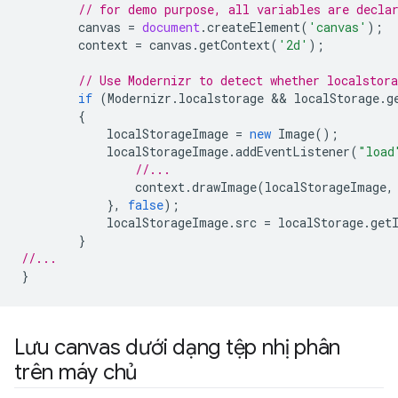
// for demo purpose, all variables are decla
canvas
=
document
.
createElement
(
'canvas'
);
context
=
canvas
.
getContext
(
'2d'
);
// Use Modernizr to detect whether localstora
if
(
Modernizr
.
localstorage
 && 
localStorage
.
g
{
localStorageImage
=
new
Image
();
localStorageImage
.
addEventListener
(
"load
//...
context
.
drawImage
(
localStorageImage
,
},
false
);
localStorageImage
.
src
=
localStorage
.
get
}
//...
}
Lưu canvas dưới dạng tệp nhị phân
trên máy chủ