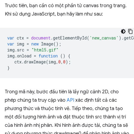
Trước tiên, bạn cần có một phần tử canvas trong trang.
Khi sử dụng JavaScript, bạn hãy làm như sau:
var
ctx
=
document
.
getElementById
(
'new_canvas'
).
getC
var
img
=
new
Image
();
img
.
src
=
"html5.gif"
img
.
onload
=
function
()
{
ctx
.
drawImage
(
img
,
0
,
0
);
}
Trong mã này, bước đầu tiên là lấy ngữ cảnh 2D, cho
phép chúng ta truy cập vào
API
xác định tất cả các
phương thức và thuộc tính vẽ. Tiếp theo, chúng ta tạo
một đối tượng hình ảnh và đặt thuộc tính src thành vị trí
của hình ảnh nhị phân. Khi hình ảnh được tải, chúng ta sẽ
sử dụng phương thức drawImage() để nhập hình ảnh vào