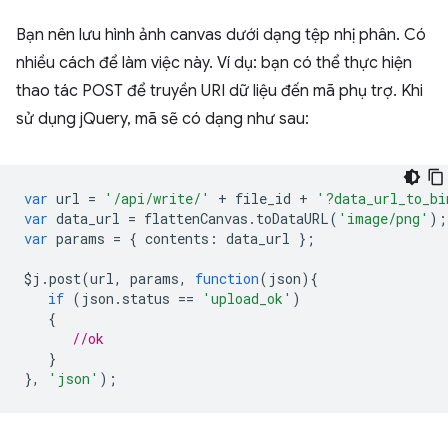
Bạn nên lưu hình ảnh canvas dưới dạng tệp nhị phân. Có
nhiều cách để làm việc này. Ví dụ: bạn có thể thực hiện
thao tác POST để truyền URI dữ liệu đến mã phụ trợ. Khi
sử dụng jQuery, mã sẽ có dạng như sau:
var
url
=
'/api/write/'
+
file_id
+
'?data_url_to_bi
var
data_url
=
flattenCanvas
.
toDataURL
(
'image/png'
);
var
params
=
{
contents
:
data_url
};
$j
.
post
(
url
,
params
,
function
(
json
){
if
(
json
.
status
==
'upload_ok'
)
{
//ok
}
},
'json'
);