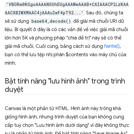
'VBORw0KGgoAAAANSUhEUgAAAWwAAAB+CAIAAACPlLzKAA
AACXBIWXMAAC4jAAAuIwF4pT92...'
Sau đó, chúng ta
sẽ sử dụng
base64_decode()
để giải mã chuỗi URI dữ
liệu. Bí quyết ở đây là có các vấn đề về việc giải mã chuỗi
lớn hơn 5K và phương pháp "chia để trị" này sẽ có thể
giải mã chuỗi. Cuối cùng, bằng cách sử dụng
fwrite()
,
bạn có thể lưu tệp nhị phân $contents vào máy chủ của
mình.
Bật tính năng "lưu hình ảnh" trong trình
duyệt
Canvas là một phần tử HTML. Hình ảnh này trông khá
giống hình ảnh, nhưng trình duyệt của bạn không cung
cấp tuỳ chọn "Lưu hình ảnh dưới dạng" vì đây không thực
sự là phần tử hình ảnh. Để bật tính năng "Save Image As"