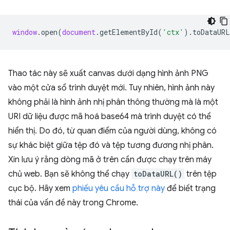
window
.
open
(
document
.
getElementById
(
'ctx'
).
toDataURL
Thao tác này sẽ xuất canvas dưới dạng hình ảnh PNG
vào một cửa sổ trình duyệt mới. Tuy nhiên, hình ảnh này
không phải là hình ảnh nhị phân thông thường mà là một
URI dữ liệu được mã hoá base64 mà trình duyệt có thể
hiển thị. Do đó, từ quan điểm của người dùng, không có
sự khác biệt giữa tệp đó và tệp tương đương nhị phân.
Xin lưu ý rằng dòng mã ở trên cần được chạy trên máy
chủ web. Bạn sẽ không thể chạy
toDataURL()
trên tệp
cục bộ. Hãy xem
phiếu yêu cầu hỗ trợ này
để biết trạng
thái của vấn đề này trong Chrome.