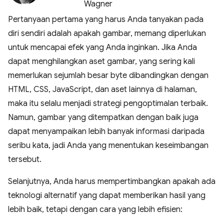
Pertanyaan pertama yang harus Anda tanyakan pada
diri sendiri adalah apakah gambar, memang diperlukan
untuk mencapai efek yang Anda inginkan. Jika Anda
dapat menghilangkan aset gambar, yang sering kali
memerlukan sejumlah besar byte dibandingkan dengan
HTML, CSS, JavaScript, dan aset lainnya di halaman,
maka itu selalu menjadi strategi pengoptimalan terbaik.
Namun, gambar yang ditempatkan dengan baik juga
dapat menyampaikan lebih banyak informasi daripada
seribu kata, jadi Anda yang menentukan keseimbangan
tersebut.
Selanjutnya, Anda harus mempertimbangkan apakah ada
teknologi alternatif yang dapat memberikan hasil yang
lebih baik, tetapi dengan cara yang lebih efisien: