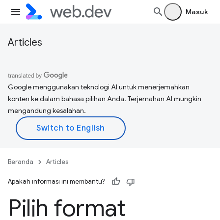
Masuk
Articles
Google menggunakan teknologi AI untuk menerjemahkan
konten ke dalam bahasa pilihan Anda. Terjemahan AI mungkin
mengandung kesalahan.
Beranda
Articles
Apakah informasi ini membantu?
Pilih format