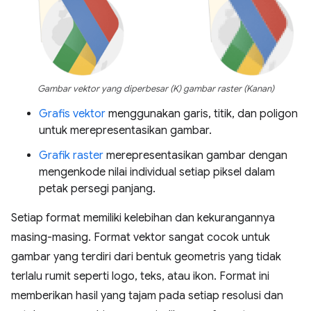
Gambar vektor yang diperbesar (K) gambar raster (Kanan)
Grafis vektor
menggunakan garis, titik, dan poligon
untuk merepresentasikan gambar.
Grafik raster
merepresentasikan gambar dengan
mengenkode nilai individual setiap piksel dalam
petak persegi panjang.
Setiap format memiliki kelebihan dan kekurangannya
masing-masing. Format vektor sangat cocok untuk
gambar yang terdiri dari bentuk geometris yang tidak
terlalu rumit seperti logo, teks, atau ikon. Format ini
memberikan hasil yang tajam pada setiap resolusi dan