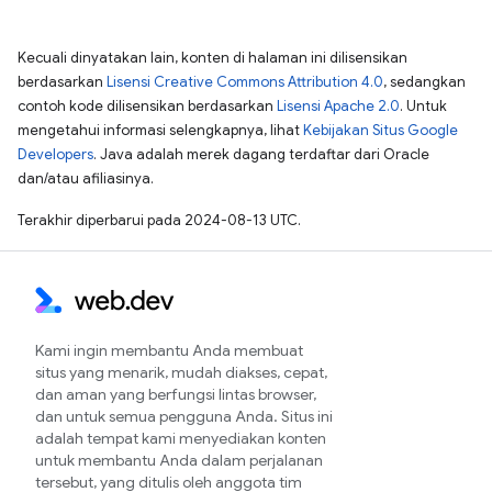
Kecuali dinyatakan lain, konten di halaman ini dilisensikan
berdasarkan
Lisensi Creative Commons Attribution 4.0
, sedangkan
contoh kode dilisensikan berdasarkan
Lisensi Apache 2.0
. Untuk
mengetahui informasi selengkapnya, lihat
Kebijakan Situs Google
Developers
. Java adalah merek dagang terdaftar dari Oracle
dan/atau afiliasinya.
Terakhir diperbarui pada 2024-08-13 UTC.
Kami ingin membantu Anda membuat
situs yang menarik, mudah diakses, cepat,
dan aman yang berfungsi lintas browser,
dan untuk semua pengguna Anda. Situs ini
adalah tempat kami menyediakan konten
untuk membantu Anda dalam perjalanan
tersebut, yang ditulis oleh anggota tim