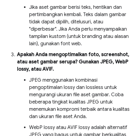
Jika aset gambar berisi teks, hentikan dan
pertimbangkan kembali. Teks dalam gambar
tidak dapat dipilih, ditelusuri, atau
"diperbesar". Jika Anda perlu menyampaikan
tampilan kustom (untuk branding atau alasan
lain), gunakan font web.
Apakah Anda mengoptimalkan foto, screenshot,
atau aset gambar serupa? Gunakan JPEG, WebP
lossy, atau AVIF.
JPEG menggunakan kombinasi
pengoptimalan lossy dan lossless untuk
mengurangi ukuran file aset gambar. Coba
beberapa tingkat kualitas JPEG untuk
menemukan kompromi terbaik antara kualitas
dan ukuran file aset Anda.
WebP lossy atau AVIF lossy adalah alternatif
JPEG yang bagus untuk gambar berkualitas