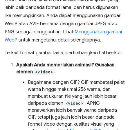
lebih baik daripada format lama, dan harus digunakan
jika memungkinkan. Anda dapat menggunakan gambar
WebP atau AVIF bersama dengan gambar JPEG atau
PNG sebagai penggantian. Lihat
Menggunakan gambar
WebP
untuk mengetahui detail selengkapnya.
Terkait format gambar lama, pertimbangkan hal berikut:
Apakah Anda memerlukan animasi? Gunakan
elemen
<video>
.
Bagaimana dengan GIF? GIF membatasi palet
warna hingga maksimal 256 warna, dan
membuat ukuran file yang jauh lebih besar
daripada elemen
<video>
. APNG
menawarkan lebih banyak warna daripada
GIF, tetapi juga jauh lebih besar daripada
format video dengan kualitas visual yang