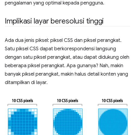
pengalaman yang optimal kepada pengguna.
Implikasi layar beresolusi tinggi
Ada dua jenis piksel: piksel CSS dan piksel perangkat.
Satu piksel CSS dapat berkorespondensi langsung
dengan satu piksel perangkat, atau dapat didukung oleh
beberapa piksel perangkat. Apa gunanya? Nah, makin
banyak piksel perangkat, makin halus detail konten yang
ditampilkan di layar.