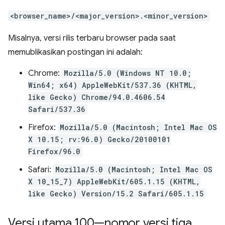
<browser_name>/<major_version>.<minor_version>
Misalnya, versi rilis terbaru browser pada saat
memublikasikan postingan ini adalah:
Chrome:
Mozilla/5.0 (Windows NT 10.0;
Win64; x64) AppleWebKit/537.36 (KHTML,
like Gecko) Chrome/94.0.4606.54
Safari/537.36
Firefox:
Mozilla/5.0 (Macintosh; Intel Mac OS
X 10.15; rv:96.0) Gecko/20100101
Firefox/96.0
Safari:
Mozilla/5.0 (Macintosh; Intel Mac OS
X 10_15_7) AppleWebKit/605.1.15 (KHTML,
like Gecko) Version/15.2 Safari/605.1.15
Versi utama 100—nomor versi tiga