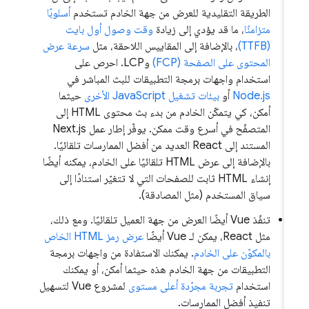
الطريقة التقليدية للعرض من جهة الخادم تستخدم
أسلوبًا
متزامنًا
، ما قد يؤدي إلى زيادة
وقت وصول أول بايت
(TTFB)
، بالإضافة إلى المقاييس اللاحقة، مثل
سرعة عرض
المحتوى على الصفحة (FCP)
وLCP. احرص على
استخدام واجهات برمجة التطبيقات للبث المباشر في
Node.js
أو
بيئات تشغيل JavaScript الأخرى
حيثما
أمكن، كي يتمكّن الخادم من بدء بث محتوى HTML إلى
المتصفّح في أسرع وقت ممكن. يوفّر إطار عمل Next.js
المستند إلى React العديد من أفضل الممارسات تلقائيًا.
بالإضافة إلى عرض HTML تلقائيًا على الخادم، يمكنه أيضًا
إنشاء HTML ثابت للصفحات التي لا تتغيّر استنادًا إلى
سياق المستخدم (مثل المصادقة).
تنفّذ Vue أيضًا العرض من جهة العميل تلقائيًا. ومع ذلك،
مثل React، يمكن لـ Vue أيضًا
عرض رمز HTML الخاص
بالمكوّن على الخادم
. يمكنك الاستفادة من واجهات برمجة
التطبيقات من جهة الخادم هذه حيثما أمكن، أو يمكنك
استخدام
تجربة مجرّدة أعلى مستوى
لمشروع Vue لتسهيل
تنفيذ أفضل الممارسات.