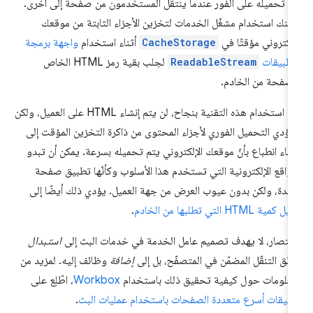
م تحميله على الفور عندما ينتقل المستخدمون من صفحة إلى أخرى.
كنك استخدام مشغّل الخدمات لتخزين الأجزاء الثابتة من موقعك
إلكتروني مؤقتًا في
CacheStorage
أثناء استخدام
واجهة برمجة
تطبيقات
ReadableStream
لجلب بقية رمز HTML الخاص
لصفحة من الخادم.
عند استخدام هذه التقنية بنجاح، لن يتم إنشاء HTML على العميل، ولكن
ؤدي التحميل الفوري لأجزاء المحتوى من ذاكرة التخزين المؤقت إلى
طاء انطباع بأنّ موقعك الإلكتروني يتم تحميله بسرعة. يمكن أن تبدو
مواقع الإلكترونية التي تستخدم هذا الأسلوب وكأنّها تطبيق صفحة
حدة، ولكن بدون عيوب العرض من جهة العميل. يؤدي ذلك أيضًا إلى
 كمية HTML التي تطلبها من الخادم
.
ختصار، لا يهدف تصميم عامل الخدمة في خدمات البث إلى
استبدال
طق التنقّل المضمّن في المتصفّح، بل إلى
إضافة
وظائف إليه. لمزيد من
معلومات حول كيفية تحقيق ذلك باستخدام
Workbox
، اطّلِع على
بيقات أسرع متعددة الصفحات باستخدام عمليات البث
.