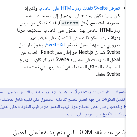
تعرض Svelte تلقائيًا رمز HTML على الخادم
، ولكن إذا
كان رمز المكوّن يحتاج إلى الوصول إلى مساحات أسماء
حصرية للمتصفح (مثل
window
)، قد لا تتمكّن من عرض
رمز HTML الخاص بهذا المكوّن على الخادم. استكشِف طرقًا
بديلة حيثما أمكن ذلك حتى لا تتسبّب في عرض غير
ضروري من جهة العميل. تضمّن
SvelteKit
، وهو إطار عمل
Svelte كما أنّ Next.js هو إطار عمل React، العديد من
أفضل الممارسات في مشاريع Svelte قدر الإمكان، ما يتيح
لك تجنُّب المشاكل المحتملة في المشاريع التي تستخدم
Svelte فقط.
 أساسية:
إذا كان تطبيقك يستخدم أيًا من هذين الإطارين ويتطلّب التفاعل من جهة العميل،
يك
تفعيل المكوّنات من جهة العميل
لتصبح تفاعلية. للحصول على تقييم شامل لمختلف طرق
عرض HTML، وللحصول على بعض النصائح حول كيفية التعامل مع ترطيب المكوّنات على العميل مع
داء، يمكنك الاطّلاع على
العرض على الويب
.
ّ من عدد عُقد DOM التي يتم إنشاؤها على العميل