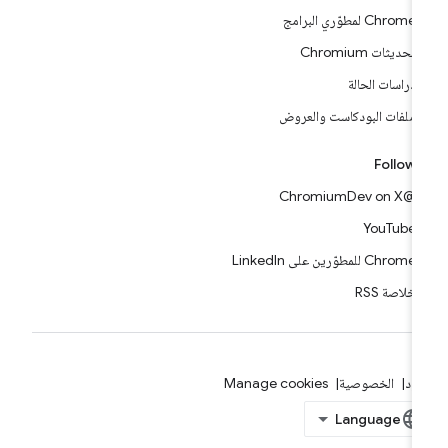
Chrome لمطوّري البرامج
تحديثات Chromium
دراسات الحالة
ملفات البودكاست والعروض
Follow
@ChromiumDev on X
YouTube
Chrome للمطوّرين على LinkedIn
خلاصة RSS
بنود
الخصوصية
Manage cookies