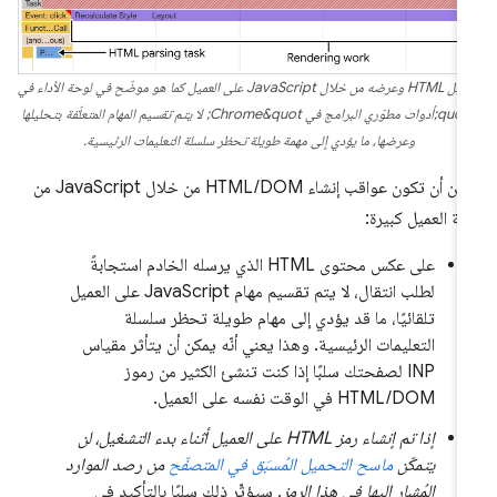
تحليل HTML وعرضه من خلال JavaScript على العميل كما هو موضّح في لوحة الأداء في
&quot;أدوات مطوّري البرامج في Chrome&quot; لا يتم تقسيم المهام المتعلّقة بتحليلها
وعرضها، ما يؤدي إلى مهمة طويلة تحظر سلسلة التعليمات الرئيسية.
يمكن أن تكون عواقب إنشاء HTML/DOM من خلال JavaScript من
ة العميل كبيرة:
على عكس محتوى HTML الذي يرسله الخادم استجابةً
لطلب انتقال، لا يتم تقسيم مهام JavaScript على العميل
تلقائيًا، ما قد يؤدي إلى مهام طويلة تحظر سلسلة
التعليمات الرئيسية. وهذا يعني أنّه يمكن أن يتأثر مقياس
INP لصفحتك سلبًا إذا كنت تنشئ الكثير من رموز
HTML/DOM في الوقت نفسه على العميل.
إذا تم إنشاء رمز HTML على العميل أثناء بدء التشغيل، لن
يتمكّن
ماسح التحميل المُسبَق في المتصفّح
من رصد الموارد
المُشار إليها في هذا الرمز.
سيؤثّر ذلك سلبًا بالتأكيد في