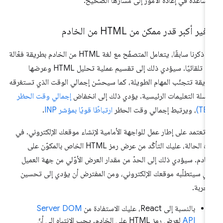
مساعدة في إعادة الأمور إلى مسارها الصحيح.
فير أكبر قدر ممكن من HTML من الخادم
كما ذكرنا سابقًا، يتعامل المتصفّح مع لغة HTML من الخادم بطريقة فعّالة
جدًا تلقائيًا. سيؤدي ذلك إلى تقسيم عملية تحليل HTML وعرضها
ريقة تتجنّب المهام الطويلة، كما سيحسّن إجمالي الوقت الذي تستغرقه
سلة التعليمات الرئيسية. يؤدي ذلك إلى انخفاض
إجمالي وقت الحظر
، ويرتبط إجمالي وقت الحظر
ارتباطًا قويًا بمؤشر INP
.
 تعتمد على إطار عمل للواجهة الأمامية لإنشاء موقعك الإلكتروني. في
هذه الحالة، عليك التأكّد من عرض رمز HTML الخاص بالمكوّن على
خادم. سيؤدي ذلك إلى الحدّ من مقدار العرض الأوّلي من جهة العميل
ذي سيتطلّبه موقعك الإلكتروني، ومن المفترض أن يؤدي إلى تحسين
تجربة.
بالنسبة إلى React، عليك الاستفادة من
Server DOM
API
لعرض رمز HTML على الخادم. يجب الانتباه إلى أنّ