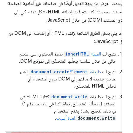
 يحدث العرض من جهة العميل أيضًا في صفحات غير أحادية الصفحة
في حالات محدودة أكثر يتم فيها إضافة HTML بشكل ديناميكي إلى
ج المستند (DOM) من خلال JavaScript.
في ما يلي بعض الطرق الشائعة لإنشاء HTML أو إضافته إلى DOM من
 JavaScript:
تتيح لك
السمة
innerHTML
ضبط المحتوى على عنصر
حالي من خلال سلسلة يحلّلها المتصفّح إلى نموذج DOM.
تتيح لك
طريقة
document.createElement
إنشاء
عناصر جديدة لإضافتها إلى DOM بدون استخدام أي
تحليل HTML للمتصفح.
تتيح لك طريقة
document.write
كتابة HTML في
المستند (ويحلّله المتصفّح، تمامًا كما في الطريقة رقم 1).
مع ذلك،
ننصح بشدة بعدم استخدام
document.write
لعدة أسباب
.