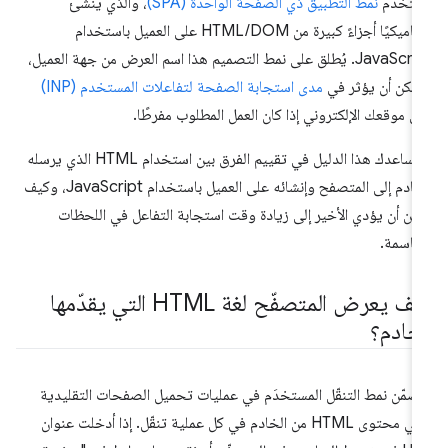
ستخدم
نمط التطبيق ذي الصفحة الواحدة (SPA)
، والذي ينشئ
ديناميكيًا أجزاءً كبيرة من HTML/DOM على العميل باستخدام
JavaScript. يُطلق على نمط التصميم هذا اسم العرض من جهة العميل،
مكن أن يؤثر في
مدى استجابة الصفحة لتفاعلات المستخدم (INP)
ى موقعك الإلكتروني إذا كان العمل المطلوب مفرطًا.
سيساعدك هذا الدليل في تقييم الفرق بين استخدام HTML الذي يرسله
الخادم إلى المتصفح وإنشائه على العميل باستخدام JavaScript، وكيف
كن أن يؤدي الأخير إلى زيادة وقت استجابة التفاعل في اللحظات
حاسمة.
كيف يعرض المتصفّح لغة HTML التي يقدّمها
لخادم؟
ضمّن نمط التنقّل المستخدَم في عمليات تحميل الصفحات التقليدية
تلقّي محتوى HTML من الخادم في كل عملية تنقّل. إذا أدخلت عنوان