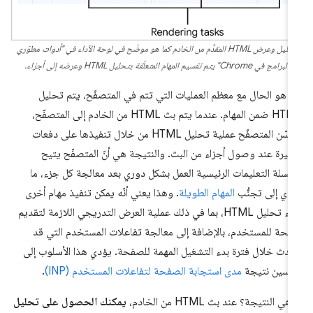
تحليل وعرض HTML المقدَّم من الخادم كما هو موضّح في لوحة الأداء في "أدوات مطوّري
البرامج في Chrome" يتم تقسيم المهام المتعلّقة بتحليل HTML وعرضه إلى أجزاء.
ا هو الحال مع معظم العمليات التي تتم في المتصفّح، يتم تحليل
HTML ضمن المهام. عندما يتم بث HTML من الخادم إلى المتصفّح،
يحسّن المتصفّح عملية تحليل HTML من خلال تنفيذها على دفعات
يرة عند وصول أجزاء من البث. والنتيجة هي أنّ المتصفّح يتيح
لسلة التعليمات الرئيسية العمل بشكل دوري بعد معالجة كل جزء، ما
دي إلى تجنُّب
المهام الطويلة
. وهذا يعني أنّه يمكن تنفيذ مهام أخرى
أثناء تحليل HTML، بما في ذلك عملية العرض التدريجي اللازمة لتقديم
حة للمستخدم، بالإضافة إلى معالجة تفاعلات المستخدم التي قد
دث خلال فترة بدء التشغيل المهمة للصفحة. يؤدي هذا الأسلوب إلى
سين نتيجة
مدى استجابة الصفحة لتفاعلات المستخدم (INP)
.
هي النتيجة؟ عند بث HTML من الخادم،
يمكنك الحصول على تحليل