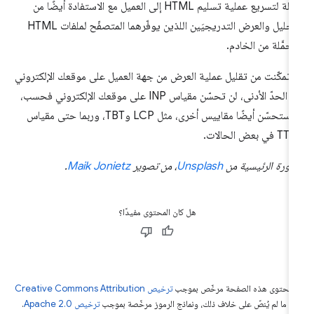
بديلة لتسريع عملية تسليم HTML إلى العميل مع الاستفادة أيضًا من
التحليل والعرض التدريجيَين اللذين يوفّرهما المتصفّح لملفات HTML
محمَّلة من الخادم.
ا تمكّنت من تقليل عملية العرض من جهة العميل على موقعك الإلكتروني
إلى الحدّ الأدنى، لن تحسّن مقياس INP على موقعك الإلكتروني فحسب،
بل ستحسّن أيضًا مقاييس أخرى، مثل LCP وTBT، وربما حتى مقياس
في بعض الحالات.
صورة الرئيسية من
Unsplash
، من تصوير
Maik Jonietz
.
هل كان المحتوى مفيدًا؟
ّ محتوى هذه الصفحة مرخّص بموجب
ترخيص Creative Commons Attribution
4‏
ما لم يُنصّ على خلاف ذلك، ونماذج الرموز مرخّصة بموجب
ترخيص Apache 2.0‏
.