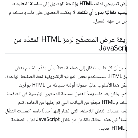
وعرض تدريجي لملف HTML وإتاحة الوصول إلى سلسلة التعليمات
رئيسية تلقائيًا بدون أي تكلفة.
لا يمكنك الحصول على ذلك باستخدام
عرض من جهة العميل.
طريقة عرض المتصفّح لرمز HTML المقدَّم من
Java
Scrip
 حين أنّ كل طلب انتقال إلى صفحة يتطلّب أن يقدّم الخادم بعض
ترميز HTML، ستستخدم بعض المواقع الإلكترونية نمط الصفحة الواحدة.
يتضمّن هذا الأسلوب غالبًا حمولة أولية بسيطة من HTML يوفّرها
خادم، ولكن بعد ذلك يملأ العميل مساحة المحتوى الرئيسية في الصفحة
باستخدام HTML مجمّع من البيانات التي تم جلبها من الخادم. تتم
الجة عمليات التنقّل اللاحقة، التي يُشار إليها أحيانًا باسم "عمليات التنقّل
السلسة" في هذه الحالة، بالكامل من خلال JavaScript لملء الصفحة
HTML جديد.