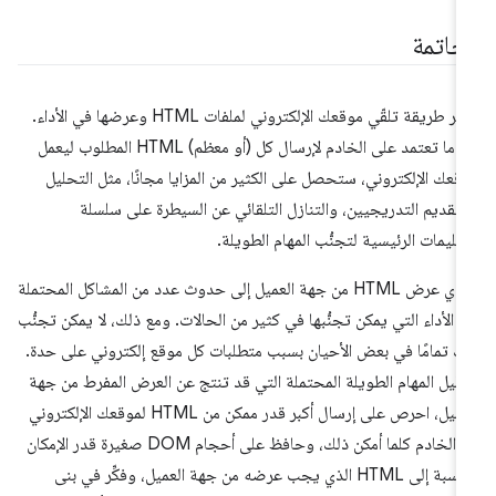
لخاتمة
يؤثر طريقة تلقّي موقعك الإلكتروني لملفات HTML وعرضها في الأداء.
عندما تعتمد على الخادم لإرسال كل (أو معظم) HTML المطلوب ليعمل
قعك الإلكتروني، ستحصل على الكثير من المزايا مجانًا، مثل التحليل
لتقديم التدريجيين، والتنازل التلقائي عن السيطرة على سلسلة
تعليمات الرئيسية لتجنُّب المهام الطويلة.
يؤدي عرض HTML من جهة العميل إلى حدوث عدد من المشاكل المحتملة
 الأداء التي يمكن تجنُّبها في كثير من الحالات. ومع ذلك، لا يمكن تجنُّب
ك تمامًا في بعض الأحيان بسبب متطلبات كل موقع إلكتروني على حدة.
قليل المهام الطويلة المحتملة التي قد تنتج عن العرض المفرط من جهة
العميل، احرص على إرسال أكبر قدر ممكن من HTML لموقعك الإلكتروني
من الخادم كلما أمكن ذلك، وحافظ على أحجام DOM صغيرة قدر الإمكان
بالنسبة إلى HTML الذي يجب عرضه من جهة العميل، وفكِّر في بنى