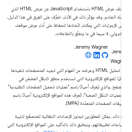
يختلف عرض HTML باستخدام JavaScript عن عرض HTML الذي
سله الخادم، وقد يؤثّر ذلك في الأداء. تعرَّف على الفرق في هذا الدليل،
لى الإجراءات التي يمكنك اتّخاذها للحفاظ على أداء عرض موقعك
إلكتروني، لا سيما في ما يتعلّق بالتفاعلات.
Jeremy Wagner
يُعدّ تحليل HTML وعرضه من المهام التي تجيد المتصفحات تنفيذها
قائيًا للمواقع الإلكترونية التي تستخدم منطق التنقّل المضمّن في
متصفح، والذي يُعرف أحيانًا باسم "عمليات تحميل الصفحات التقليدية"
 "عمليات التنقّل الصعبة". تُعرف هذه المواقع الإلكترونية أحيانًا باسم
بيقات الصفحات المتعدّدة (MPA).
ع ذلك، يمكن للمطوّرين تجاوز الإعدادات التلقائية للمتصفّح لتلبية
تياجات تطبيقاتهم. وينطبق ذلك بالتأكيد على المواقع الإلكترونية التي