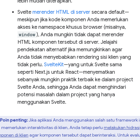
lebih mudah diterapkan.
Svelte
merender HTML di server
secara default—
meskipun jika kode komponen Anda memerlukan
akses ke namespace khusus browser (misalnya,
window
), Anda mungkin tidak dapat merender
HTML komponen tersebut di server. Jelajahi
pendekatan alternatif jika memungkinkan agar
Anda tidak menyebabkan rendering sisi klien yang
tidak perlu.
SvelteKit
—yang untuk Svelte sama
seperti Next.js untuk React—menyematkan
sebanyak mungkin praktik terbaik ke dalam project
Svelte Anda, sehingga Anda dapat menghindari
potensi masalah dalam project yang hanya
menggunakan Svelte.
Poin penting:
Jika aplikasi Anda menggunakan salah satu framework i
 memerlukan interaktivitas di klien, Anda tetap perlu
melakukan hidrasi
ponen di klien
agar komponen tersebut dapat berinteraksi. Untuk evalu