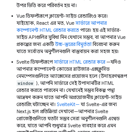
উপর ভিত্তি করে পরিবর্তন হয় না।
Vue ডিফল্টরূপে ক্লায়েন্ট-সাইড রেন্ডারিংও করে।
যাইহোক, React এর মত, Vue
সার্ভারে আপনার
কম্পোনেন্ট HTML রেন্ডার করতে
পারে। হয় এই সার্ভার-
সাইড APIগুলির সুবিধা নিন যেখানে সম্ভব, বা আপনার Vue
প্রকল্পের জন্য একটি
উচ্চ-স্তরের বিমূর্ততা
বিবেচনা করুন
যাতে সর্বোত্তম অনুশীলনগুলি বাস্তবায়ন করা সহজ হয়৷
Svelte ডিফল্টরূপে
সার্ভারে HTML রেন্ডার করে
—যদিও
আপনার কম্পোনেন্ট কোডের ব্রাউজার-এক্সক্লুসিভ
নেমস্পেসগুলিতে অ্যাক্সেসের প্রয়োজন হলে (উদাহরণস্বরূপ
window
), আপনি সার্ভারে সেই উপাদানটির HTML
রেন্ডার করতে পারবেন না। যেখানেই সম্ভব বিকল্প পন্থা
অন্বেষণ করুন যাতে আপনি অপ্রয়োজনীয় ক্লায়েন্ট-সাইড
রেন্ডারিং ঘটাচ্ছেন না।
SvelteKit—
যা Svelte-এর জন্য
Next.js হল প্রতিক্রিয়া দেখানো—আপনার Svelte
প্রোজেক্টগুলিতে যতটা সম্ভব সেরা অনুশীলনগুলি এম্বেড
করে, যাতে আপনি শুধুমাত্র Svelte ব্যবহার করে এমন