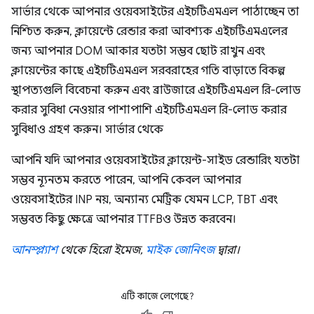
সার্ভার থেকে আপনার ওয়েবসাইটের এইচটিএমএল পাঠাচ্ছেন তা
নিশ্চিত করুন, ক্লায়েন্টে রেন্ডার করা আবশ্যক এইচটিএমএলের
জন্য আপনার DOM আকার যতটা সম্ভব ছোট রাখুন এবং
ক্লায়েন্টের কাছে এইচটিএমএল সরবরাহের গতি বাড়াতে বিকল্প
স্থাপত্যগুলি বিবেচনা করুন এবং ব্রাউজারে এইচটিএমএল রি-লোড
করার সুবিধা নেওয়ার পাশাপাশি এইচটিএমএল রি-লোড করার
সুবিধাও গ্রহণ করুন। সার্ভার থেকে
আপনি যদি আপনার ওয়েবসাইটের ক্লায়েন্ট-সাইড রেন্ডারিং যতটা
সম্ভব ন্যূনতম করতে পারেন, আপনি কেবল আপনার
ওয়েবসাইটের INP নয়, অন্যান্য মেট্রিক যেমন LCP, TBT এবং
সম্ভবত কিছু ক্ষেত্রে আপনার TTFBও উন্নত করবেন।
আনস্প্ল্যাশ
থেকে হিরো ইমেজ,
মাইক জোনিৎজ
দ্বারা।
এটি কাজে লেগেছে?