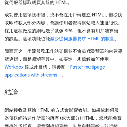
從伺服器擷取網頁其餘的 HTML。
成功使用這項技術後，您不會在用戶端建立 HTML，但從快
取即時載入部分內容，會讓使用者覺得網站載入速度很快。
採用這種做法的網站幾乎就像 SPA，但不會有用戶端算繪
的缺點。這項功能也能
減少從伺服器要求 HTML 的數量
。
簡而言之，串流服務工作站架構並不會
取代
瀏覽器的內建導
覽邏輯，而是
新增
至其中。如要進一步瞭解如何使用
Workbox
達成此目標，請參閱「
Faster multipage
applications with streams
」。
結論
網站接收及算繪 HTML 的方式會影響效能。如果依賴伺服
器傳送網站運作所需的所有 (或大部分) HTML，您就能免費
獲得許多好處：增量剖析和算繪，以及自動讓給主執行緒，