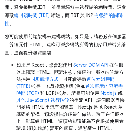
開，避免長時間工作，並盡量縮短主執行緒的總時間。這會
導致
總封鎖時間 (TBT)
縮短，而 TBT 與 INP
有很強的關聯
性
。
您可能使用前端架構來建構網站。如果是，請務必在伺服器
上算繪元件 HTML。這樣可減少網站所需的初始用戶端算繪
量，進而提升瀏覽體驗。
如果是 React，您會想使用
Server DOM API
在伺服
器上轉譯 HTML。但請注意，傳統的伺服器端算繪方
法採用
同步處理方式
，可能會導致
首位元組時間
(TTFB)
較長，以及後續指標 (例如
首次顯示內容所需
時間 (FCP)
和 LCP) 較差。請盡可能使用
Node.js
或
其他 JavaScript 執行階段
的串流 API，讓伺服器盡快
開始將 HTML 串流至瀏覽器。Next.js 是以 React 為
基礎的架構，預設提供許多最佳做法。除了在伺服器
上自動算繪 HTML，這項功能還能為不會根據使用者
環境 (例如驗證) 變更的網頁，靜態產生 HTML。