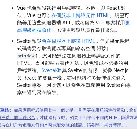
Vue 也會預設執行用戶端轉譯。不過，與 React 類
似，Vue 也可以
在伺服器上轉譯元件 HTML
。請盡可
能善用這些伺服器端 API，或考慮為 Vue 專案採用
更
高層級的抽象化
，以便更輕鬆地實作最佳做法。
Svelte 預設
會在伺服器上轉譯 HTML
，但如果元件程
式碼需要存取瀏覽器專屬的命名空間 (例如
window
)，您可能無法在伺服器上轉譯該元件的
HTML。盡可能探索替代方法，以免造成不必要的用
戶端算繪。
SvelteKit
與 Svelte 的關係，就像 Next.js
與 React 的關係一樣，盡可能將許多最佳做法嵌入
Svelte 專案，因此您可以避免在單獨使用 Svelte 的專
案中遇到潛在陷阱。
重點：
如果應用程式使用其中一個架構，且需要在用戶端進行互動，您
用戶端上將元件水合
，才能進行互動。如要全面評估不同的 HTML 轉譯方
取得在用戶端處理元件補水時兼顧效能的建議，請參閱「
網頁轉譯
」。