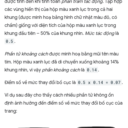
được tính đến khi tính toán
phần trăm tác động
. Tập hợp
các vùng hiển thị của hộp màu xanh lục trong cả hai
khung (được minh hoạ bằng hình chữ nhật màu đỏ, có
chấm) giống với diện tích của hộp màu xanh lục trong
khung đầu tiên – 50% của khung nhìn.
Mức tác động
là
0.5
.
Phần tử khoảng cách
được minh hoạ bằng mũi tên màu
tím. Hộp màu xanh lục đã di chuyển xuống khoảng 14%
khung nhìn, vì vậy
phần khoảng cách
là
0.14
.
Điểm số về mức thay đổi bố cục là
0.5 x 0.14 = 0.07
.
Ví dụ sau đây cho thấy cách nhiều phần tử không ổn
định ảnh hưởng đến điểm số về mức thay đổi bố cục của
trang: