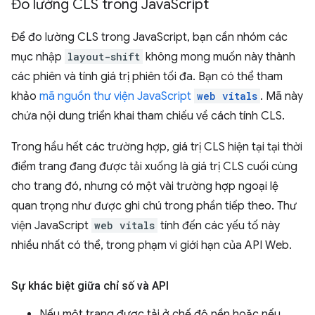
Đo lường CLS trong Java
Script
Để đo lường CLS trong JavaScript, bạn cần nhóm các
mục nhập
layout-shift
không mong muốn này thành
các phiên và tính giá trị phiên tối đa. Bạn có thể tham
khảo
mã nguồn thư viện JavaScript
web vitals
. Mã này
chứa nội dung triển khai tham chiếu về cách tính CLS.
Trong hầu hết các trường hợp, giá trị CLS hiện tại tại thời
điểm trang đang được tải xuống là giá trị CLS cuối cùng
cho trang đó, nhưng có một vài trường hợp ngoại lệ
quan trọng như được ghi chú trong phần tiếp theo. Thư
viện JavaScript
web vitals
tính đến các yếu tố này
nhiều nhất có thể, trong phạm vi giới hạn của API Web.
Sự khác biệt giữa chỉ số và API
Nếu một trang được tải ở chế độ nền hoặc nếu