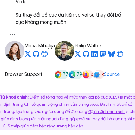
Ví dụ
Sự thay đổi bố cục dự kiến so với sự thay đổi bố
cục không mong muốn
Milica Mihajlija
Philip Walton
77
79
x
x
Browser Support
Source
Từ khoá chính:
Điểm số tổng hợp về mức thay đổi bố cục (CLS) là một c
ổn định trong Chỉ số quan trọng chính của trang web. Đây là một chỉ số
n trọng, tập trung vào người dùng để đo lường
độ ổn định hình ảnh
vì ch
 giúp định lượng tần suất người dùng gặp phải sự thay đổi bố cục ngoài 
n. CLS thấp giúp đảm bảo rằng trang
hấp dẫn
.