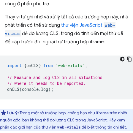
cùng ở phần phụ trợ.
Thay vì tự ghi nhớ và xử lý tất cả các trường hợp này, nhà
phát triển có thể sử dụng
thư viện JavaScript
web-
vitals
để đo lường CLS, trong đó tính đến mọi thứ đã
đề cập trước đó, ngoại trừ trường hợp iframe:
import
{
onCLS
}
from
'web-vitals'
;
// Measure and log CLS in all situations
// where it needs to be reported.
onCLS
(
console
.
log
);
Lưu ý:
Trong một số trường hợp, chẳng hạn như iframe trên nhiều
nguồn gốc, bạn không thể đo lường CLS trong JavaScript. Hãy xem
phần
các giới hạn
của thư viện
để biết thông tin chi tiết.
web-vitals