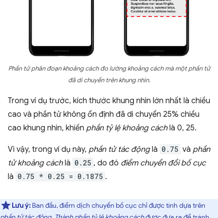
Phần tử phân đoạn khoảng cách đo lường khoảng cách mà một phần tử
đã di chuyển trên khung nhìn.
Trong ví dụ trước, kích thước khung nhìn lớn nhất là chiều
cao và phần tử không ổn định đã di chuyển 25% chiều
cao khung nhìn, khiến
phần tỷ lệ khoảng cách
là 0, 25.
Vì vậy, trong ví dụ này,
phần tử tác động
là
0.75
và
phần
tử khoảng cách
là
0.25
, do đó
điểm chuyển đổi bố cục
là
0.75 * 0.25 = 0.1875
.
Lưu ý:
Ban đầu, điểm dịch chuyển bố cục chỉ được tính dựa trên
phần tử tác động
.
Thành phần tỷ lệ khoảng cách
được đưa ra để tránh