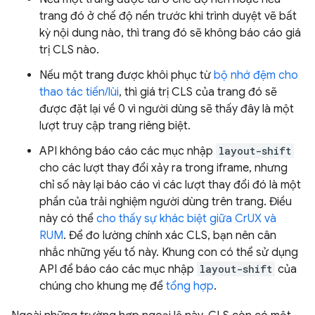
trang đó ở chế độ nền trước khi trình duyệt vẽ bất
kỳ nội dung nào, thì trang đó sẽ không báo cáo giá
trị CLS nào.
Nếu một trang được khôi phục từ
bộ nhớ đệm cho
thao tác tiến/lùi
, thì giá trị CLS của trang đó sẽ
được đặt lại về 0 vì người dùng sẽ thấy đây là một
lượt truy cập trang riêng biệt.
API không báo cáo các mục nhập
layout-shift
cho các lượt thay đổi xảy ra trong iframe, nhưng
chỉ số này lại báo cáo vì các lượt thay đổi đó là một
phần của trải nghiệm người dùng trên trang. Điều
này có thể
cho thấy sự khác biệt giữa CrUX và
RUM
. Để đo lường chính xác CLS, bạn nên cân
nhắc những yếu tố này. Khung con có thể sử dụng
API để báo cáo các mục nhập
layout-shift
của
chúng cho khung mẹ để
tổng hợp
.