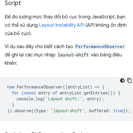
Script
Để đo lường mức thay đổi bố cục trong JavaScript, bạn
có thể sử dụng
Layout Instability API
(API không ổn định
của bố cục).
Ví dụ sau đây cho biết cách tạo
PerformanceObserver
để ghi lại các mục nhập
layout-shift
vào bảng điều
khiển:
new
PerformanceObserver
((
entryList
)
=
>
{
for
(
const
entry
of
entryList
.
getEntries
())
{
console
.
log
(
'Layout shift:'
,
entry
);
}
}).
observe
({
type
:
'layout-shift'
,
buffered
:
true
});