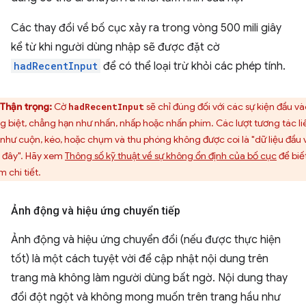
Các thay đổi về bố cục xảy ra trong vòng 500 mili giây
kể từ khi người dùng nhập sẽ được đặt cờ
hadRecentInput
để có thể loại trừ khỏi các phép tính.
Thận trọng:
Cờ
sẽ chỉ đúng đối với các sự kiện đầu và
hadRecentInput
ng biệt, chẳng hạn như nhấn, nhấp hoặc nhấn phím. Các lượt tương tác li
 như cuộn, kéo, hoặc chụm và thu phóng không được coi là "dữ liệu đầu 
 đây". Hãy xem
Thông số kỹ thuật về sự không ổn định của bố cục
để biế
 chi tiết.
Ảnh động và hiệu ứng chuyển tiếp
Ảnh động và hiệu ứng chuyển đổi (nếu được thực hiện
tốt) là một cách tuyệt vời để cập nhật nội dung trên
trang mà không làm người dùng bất ngờ. Nội dung thay
đổi đột ngột và không mong muốn trên trang hầu như