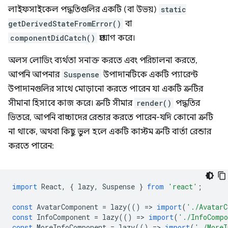
লাইফসাইকেল পদ্ধতিগুলির একটি (বা উভয়)
static
getDerivedStateFromError()
বা
componentDidCatch()
প্রয়োগ করে।
অলস লোডিং ব্যর্থতা সনাক্ত করতে এবং পরিচালনা করতে,
আপনি আপনার
Suspense
উপাদানটিকে একটি প্যারেন্ট
উপাদানগুলির সাথে মোড়ানো করতে পারেন যা একটি ত্রুটির
সীমানা হিসাবে কাজ করে। ত্রুটি সীমার
render()
পদ্ধতির
ভিতরে, আপনি বাচ্চাদের রেন্ডার করতে পারেন-যদি কোনো ত্রুটি
না থাকে, অথবা কিছু ভুল হলে একটি কাস্টম ত্রুটি বার্তা রেন্ডার
করতে পারেন:
import
React
,
{
lazy
,
Suspense
}
from
'react'
;
const
AvatarComponent
=
lazy
(()
=
>
import
(
'./AvatarC
const
InfoComponent
=
lazy
(()
=
>
import
(
'./InfoComp
const
MoreInfoComponent
=
lazy
(()
=
>
import
(
'./MoreI