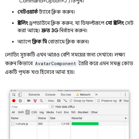
`Command+Option+J`) টিপুন।
নেটওয়ার্ক
ট্যাবে ক্লিক করুন।
থ্রটলিং
ড্রপডাউনে ক্লিক করুন, যা ডিফল্টরূপে
নো থ্রটলিং
সেট
করা আছে।
দ্রুত 3G
নির্বাচন করুন।
অ্যাপে
ক্লিক মি
বোতামে ক্লিক করুন।
লোডিং সূচকটি এখন আরও বেশি সময়ের জন্য দেখাবে। লক্ষ্য
করুন কিভাবে
AvatarComponent
তৈরি করে এমন সমস্ত কোড
একটি পৃথক খণ্ড হিসেবে আনা হয়।