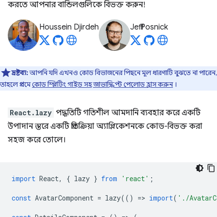
করতে আপনার বান্ডিলগুলিকে বিভক্ত করুন!
Houssein Djirdeh
Jeff Posnick
দ্রষ্টব্য:
আপনি যদি এখনও কোড বিভাজনের পিছনে মূল ধারণাটি বুঝতে না পারেন,
তাহলে প্রথমে
কোড স্প্লিটিং গাইড সহ জাভাস্ক্রিপ্ট পেলোড হ্রাস করুন
।
React.lazy
পদ্ধতিটি গতিশীল আমদানি ব্যবহার করে একটি
উপাদান স্তরে একটি প্রতিক্রিয়া অ্যাপ্লিকেশনকে কোড-বিভক্ত করা
সহজ করে তোলে।
import
React
,
{
lazy
}
from
'react'
;
const
AvatarComponent
=
lazy
(()
=
>
import
(
'./AvatarC