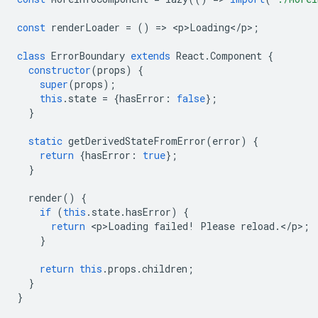
const
renderLoader
=
()
=
>
<
p>Loading
<
/
p
>
;
class
ErrorBoundary
extends
React
.
Component
{
constructor
(
props
)
{
super
(
props
);
this
.
state
=
{
hasError
:
false
};
}
static
getDerivedStateFromError
(
error
)
{
return
{
hasError
:
true
};
}
render
()
{
if
(
this
.
state
.
hasError
)
{
return
<
p>Loading
failed
!
Please
reload
.
<
/
p
>
;
}
return
this
.
props
.
children
;
}
}