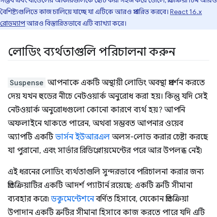
সম্ভব এবং বান্ডেলের আকারগুলিকে ছোট করা সহজ করে তোলে, প্রতিক্রিয়া টিম আরও
বৈশিষ্ট্যগুলিতে কাজ চালিয়ে যাচ্ছে যা এটিকে আরও প্রসারিত করবে।
React 16.x
রোডম্যাপ
আরও বিস্তারিতভাবে এটি ব্যাখ্যা করে।
লোডিং ব্যর্থতাগুলি পরিচালনা করুন
Suspense
আপনাকে একটি অস্থায়ী লোডিং অবস্থা প্রদর্শন করতে
দেয় যখন হুডের নীচে নেটওয়ার্ক অনুরোধ করা হয়। কিন্তু যদি সেই
নেটওয়ার্ক অনুরোধগুলো কোনো কারণে ব্যর্থ হয়? আপনি
অফলাইনে থাকতে পারেন, অথবা সম্ভবত আপনার ওয়েব
অ্যাপটি একটি
ভার্সন ইউআরএল
অলস-লোড করার চেষ্টা করছে
যা পুরানো, এবং সার্ভার রিডিপ্লোয়মেন্টের পরে আর উপলব্ধ নেই৷
এই ধরনের লোডিং ব্যর্থতাগুলি সুন্দরভাবে পরিচালনা করার জন্য
প্রতিক্রিয়াটির একটি আদর্শ প্যাটার্ন রয়েছে: একটি ত্রুটি সীমানা
ব্যবহার করে৷
ডকুমেন্টেশনে
বর্ণিত হিসাবে, যেকোন প্রতিক্রিয়া
উপাদান একটি ত্রুটির সীমানা হিসাবে কাজ করতে পারে যদি এটি