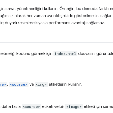
çin sanat yönetmenliğini kullanın. Örneğin, bu demoda farklı res
ğımsız olarak her zaman ayrıntılı şekilde gösterilmesini sağlar
ir; duyarlı resimlere kıyasla performans avantajı sağlamaz.
etmeliği kodunu görmek için
index.html
dosyasını görüntüle
re>
,
<source>
ve
<img>
etiketlerini kullanır.
ya daha fazla
<source>
etiketi ve bir
<image>
etiketi için sarma