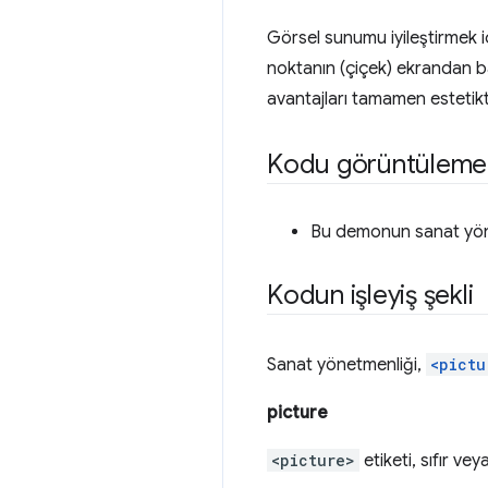
Görsel sunumu iyileştirmek i
noktanın (çiçek) ekrandan ba
avantajları tamamen estetikt
Kodu görüntüleme
Bu demonun sanat yön
Kodun işleyiş şekli
Sanat yönetmenliği,
<pictu
picture
<picture>
etiketi, sıfır ve