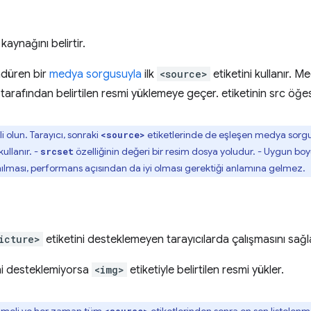
kaynağını belirtir.
ndüren bir
medya sorgusuyla
ilk
<source>
etiketini kullanır. M
tarafından belirtilen resmi yüklemeye geçer. etiketinin src öğesi
li olun. Tarayıcı, sonraki
etiketlerinde de eşleşen medya sorgu
<source>
kullanır. -
özelliğinin değeri bir resim dosya yoludur. - Uygun boy
srcset
nılması, performans açısından da iyi olması gerektiği anlamına gelmez.
icture>
etiketini desteklemeyen tarayıcılarda çalışmasını sağl
ni desteklemiyorsa
<img>
etiketiyle belirtilen resmi yükler.