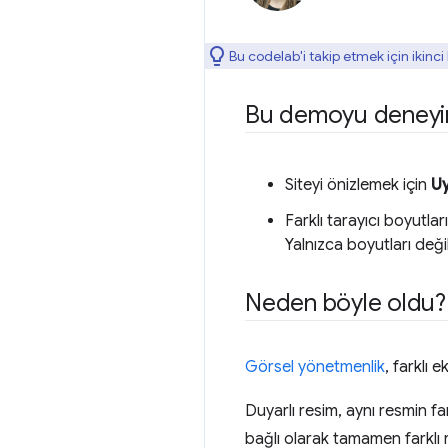
Bu codelab'i takip etmek için ikinc
Bu demoyu deneyi
Siteyi önizlemek için
U
Farklı tarayıcı boyutla
Yalnızca boyutları değil
Neden böyle oldu?
Görsel yönetmenlik
, farklı 
Duyarlı resim, aynı resmin fa
bağlı olarak tamamen farklı r