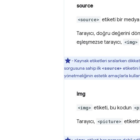
source
<source>
etiketi bir medya 
Tarayıcı, doğru değerini dö
eşleşmezse tarayıcı,
<img>
- Kaynak etiketleri sıralarken dikkat
sorgusuna sahip ilk
etiketini 
<source>
yönetmeliğinin estetik amaçlarla kulla
img
<img>
etiketi, bu kodun
<p
Tarayıcı,
<picture>
etiketi