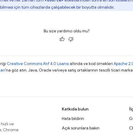
ilmeli ve her zaman tüm
etiketlerinden sonra en son listelenme
<source>
abilmesi için tüm cihazlarda çalışabilecek bir boyutta olmalıdır.
Bu size yardımcı oldu mu?
riği
Creative Commons Atıf 4.0 Lisansı
altında ve kod örnekleri
Apache 2.0
arı
'na göz atın. Java, Oracle ve/veya satış ortaklarının tescilli ticari markas
Katkıda bulun
İl
Hata bildirin
Ge
 hızlı ve
Açık sorunlara bakın
C
te, Chrome