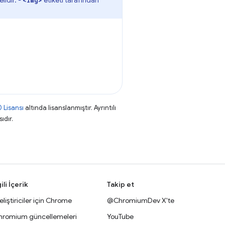
lidir. -
etiketi tarafından
<img>
 Lisansı
altında lisanslanmıştır. Ayrıntılı
ıdır.
gili İçerik
Takip et
liştiriciler için Chrome
@ChromiumDev X'te
hromium güncellemeleri
YouTube