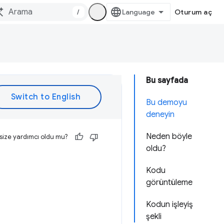
/
Oturum aç
Bu sayfada
Bu demoyu
deneyin
Neden böyle
size yardımcı oldu mu?
oldu?
Kodu
görüntüleme
Kodun işleyiş
şekli