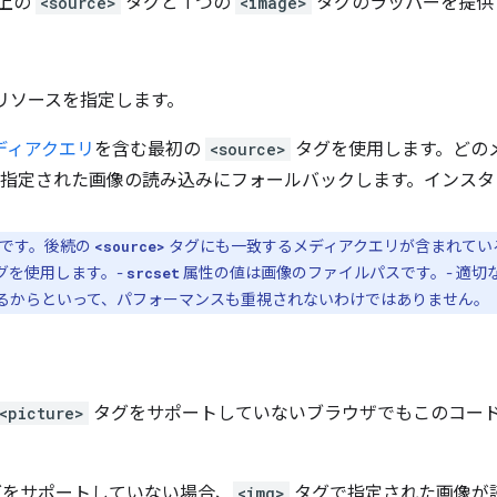
以上の
<source>
タグと 1 つの
<image>
タグのラッパーを提供
リソースを指定します。
ディアクエリ
を含む最初の
<source>
タグを使用します。どの
指定された画像の読み込みにフォールバックします。インスタ
要です。後続の
タグにも一致するメディアクエリが含まれてい
<source>
グを使用します。-
属性の値は画像のファイルパスです。- 適切
srcset
るからといって、パフォーマンスも重視されないわけではありません。
<picture>
タグをサポートしていないブラウザでもこのコー
をサポートしていない場合、
<img>
タグで指定された画像が