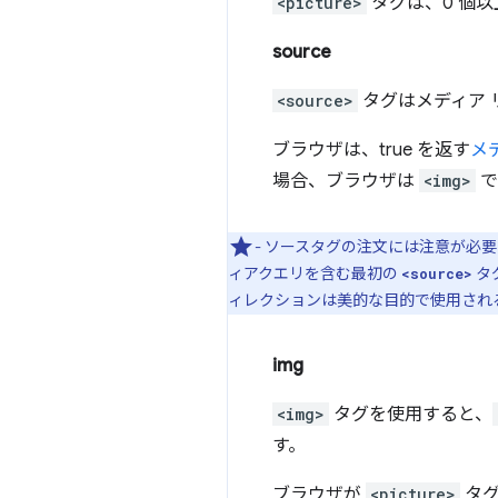
<picture>
タグは、0 個
source
<source>
タグはメディア 
ブラウザは、true を返す
メ
場合、ブラウザは
<img>
で
- ソースタグの注文には注意が必
ィアクエリを含む最初の
タ
<source>
ィレクションは美的な目的で使用され
img
<img>
タグを使用すると、
す。
ブラウザが
<picture>
タグ