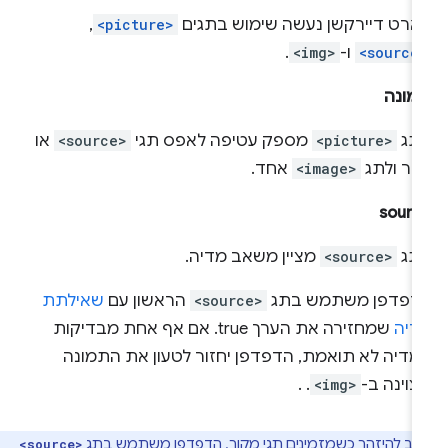
ארט דיירקשן נעשה שימוש בתגים
<picture>
,‏
<source
ו-
<img>
.
מונה
תג
<picture>
מספק עטיפה לאפס תגי
<source>
או
תר ולתג
<image>
אחד.
sourc
תג
<source>
מציין משאב מדיה.
דפדפן משתמש בתג
<source>
הראשון עם
שאילתת
דיה
שמחזירה את הערך true. אם אף אחת מבדיקות
מדיה לא תואמת, הדפדפן יחזור לטעון את התמונה
וינה ב-
<img>
. .
וב להיזהר כשמזמינים תגי מקור. הדפדפן משתמש בתג
<source>