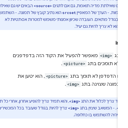
עם שאילתת מדיה תואמת, גם אם לתגים
הבאים יש גם שאילתות
<source>
אמות. - הערך של המאפיין
הוא נתיב קובץ של תמונה. - השתמשו
srcset
 בגודל מתאים. העובדה שכיוון אמנותי משמש למטרות אסתטיות לא
וא לא צריך להיות גם יעיל.
im
תג
<img>
מאפשר להפעיל את הקוד הזה בדפדפנים
לא תומכים בתג
<picture>
.
ם הדפדפן לא תומך בתג
<picture>
, הוא יטען את
תמונה שצוינה בתג
<img>
.
יד צריך לכלול את התג
, והוא תמיד צריך להופיע אחרון, אחרי כל תגי
<img>
. - המשאב שצוין בתג
צריך להיות בגודל שעובד בכל המכשירים,
<img>
<s
ן יהיה להשתמש בו כחלופה.