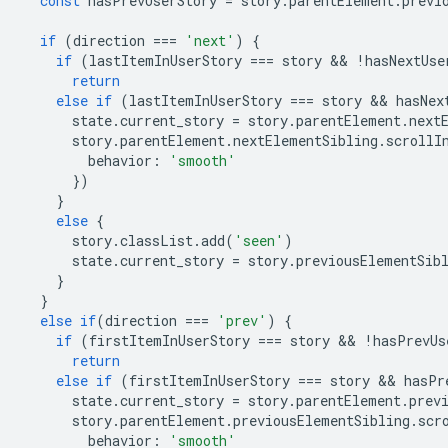
const
hasPrevUserStory
=
story
.
parentElement
.
previ
if
(
direction
===
'next'
)
{
if
(
lastItemInUserStory
===
story
 && 
!
hasNextUse
return
else
if
(
lastItemInUserStory
===
story
 && 
hasNex
state
.
current_story
=
story
.
parentElement
.
next
story
.
parentElement
.
nextElementSibling
.
scrollI
behavior
:
'smooth'
})
}
else
{
story
.
classList
.
add
(
'seen'
)
state
.
current_story
=
story
.
previousElementSib
}
}
else
if
(
direction
===
'prev'
)
{
if
(
firstItemInUserStory
===
story
 && 
!
hasPrevUs
return
else
if
(
firstItemInUserStory
===
story
 && 
hasPr
state
.
current_story
=
story
.
parentElement
.
prev
story
.
parentElement
.
previousElementSibling
.
scr
behavior
:
'smooth'