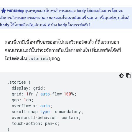
หมายเหตุ:
คุณหยุดและศึกษาลักษณะของ
ได้ตามต้องการ โดยจะ
body
จัดการลักษณะการตอบสนองของคอมโพเนนต์สตอรี่ นอกจากนี้ คุณยังยุบสไตล์
ได้โดยคลิกสัญลักษณ์
∨
ข้าง
ในบรรทัดที่ 1
body
body
ตอนนี้เรามีเนื้อหาที่ขยายออกไปนอกวิวพอร์ตแล้ว ก็ถึงเวลาบอก
คอนเทนเนอร์นั้นว่าจะจัดการกับเนื้อหาอย่างไร เพิ่มบรรทัดโค้ดที่
ไฮไลต์ลงใน
.stories
ชุดกฎ
.
stories
{
display
:
grid
;
grid
:
1
fr
/
auto
-
flow
100
%
;
gap
:
1
ch
;
overflow
-
x
:
auto
;
scroll
-
snap
-
type
:
x
mandatory
;
overscroll
-
behavior
:
contain
;
touch
-
action
:
pan
-
x
;
}