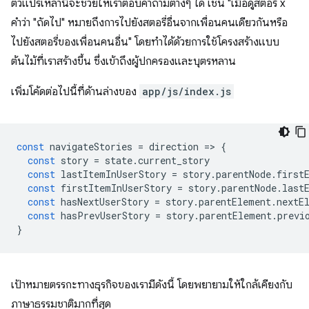
ตัวแปรเหล่านี้จะช่วยให้เราตอบคำถามต่างๆ ได้ เช่น "เมื่อดูสตอรี่ x
คำว่า "ถัดไป" หมายถึงการไปยังสตอรี่อื่นจากเพื่อนคนเดียวกันหรือ
ไปยังสตอรี่ของเพื่อนคนอื่น" โดยทำได้ด้วยการใช้โครงสร้างแบบ
ต้นไม้ที่เราสร้างขึ้น ซึ่งเข้าถึงผู้ปกครองและบุตรหลาน
เพิ่มโค้ดต่อไปนี้ที่ด้านล่างของ
app/js/index.js
const
navigateStories
=
direction
=
>
{
const
story
=
state
.
current_story
const
lastItemInUserStory
=
story
.
parentNode
.
first
const
firstItemInUserStory
=
story
.
parentNode
.
last
const
hasNextUserStory
=
story
.
parentElement
.
nextE
const
hasPrevUserStory
=
story
.
parentElement
.
previ
}
เป้าหมายตรรกะทางธุรกิจของเรามีดังนี้ โดยพยายามให้ใกล้เคียงกับ
ภาษาธรรมชาติมากที่สุด