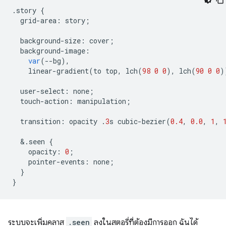
.
story
{
grid
-
area
:
story
;
background
-
size
:
cover
;
background
-
image
:
var
(
--
bg
),
linear
-
gradient
(
to
top
,
lch
(
98
0
0
),
lch
(
90
0
0
)
user
-
select
:
none
;
touch
-
action
:
manipulation
;
transition
:
opacity
.
3
s
cubic
-
bezier
(
0.4
,
0.0
,
1
,
&
.
seen
{
opacity
:
0
;
pointer
-
events
:
none
;
}
}
ระบบจะเพิ่มคลาส
.seen
ลงในสตอรี่ที่ต้องมีการออก ฉันได้