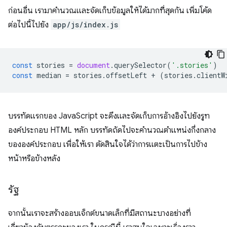
ก่อนอื่น เรามาคำนวณและจัดเก็บข้อมูลให้ได้มากที่สุดกัน เพิ่มโค้ด
ต่อไปนี้ไปยัง
app/js/index.js
const
stories
=
document
.
querySelector
(
'.stories'
)
const
median
=
stories
.
offsetLeft
+
(
stories
.
clientW
บรรทัดแรกของ JavaScript จะดึงและจัดเก็บการอ้างอิงไปยังรูท
องค์ประกอบ HTML หลัก บรรทัดถัดไปจะคำนวณตำแหน่งกึ่งกลาง
ขององค์ประกอบ เพื่อให้เรา ตัดสินใจได้ว่าการแตะเป็นการไปข้าง
หน้าหรือข้างหลัง
รัฐ
จากนั้นเราจะสร้างออบเจ็กต์ขนาดเล็กที่มีสถานะบางอย่างที่