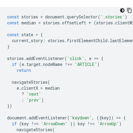
const
stories
=
document
.
querySelector
(
'.stories'
)
const
median
=
stories
.
offsetLeft
+
(
stories
.
clientW
const
state
=
{
current_story
:
stories
.
firstElementChild
.
lastEleme
}
stories
.
addEventListener
(
'click'
,
e
=
>
{
if
(
e
.
target
.
nodeName
!==
'ARTICLE'
)
return
navigateStories
(
e
.
clientX
 > 
median
?
'next'
:
'prev'
)
})
document
.
addEventListener
(
'keydown'
,
({
key
})
=
>
{
if
(
key
!==
'ArrowDown'
||
key
!==
'ArrowUp'
)
navigateStories
(