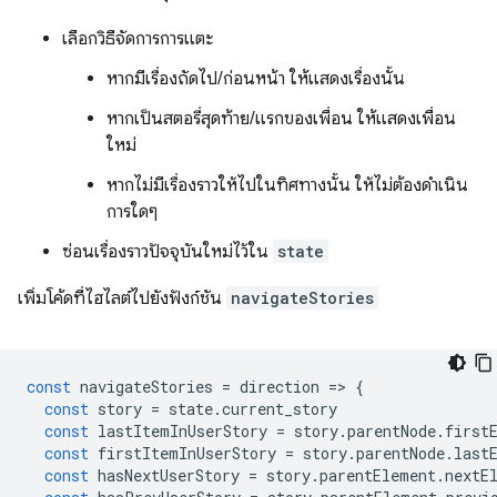
เลือกวิธีจัดการการแตะ
หากมีเรื่องถัดไป/ก่อนหน้า ให้แสดงเรื่องนั้น
หากเป็นสตอรี่สุดท้าย/แรกของเพื่อน ให้แสดงเพื่อน
ใหม่
หากไม่มีเรื่องราวให้ไปในทิศทางนั้น ให้ไม่ต้องดำเนิน
การใดๆ
ซ่อนเรื่องราวปัจจุบันใหม่ไว้ใน
state
เพิ่มโค้ดที่ไฮไลต์ไปยังฟังก์ชัน
navigateStories
const
navigateStories
=
direction
=
>
{
const
story
=
state
.
current_story
const
lastItemInUserStory
=
story
.
parentNode
.
first
const
firstItemInUserStory
=
story
.
parentNode
.
last
const
hasNextUserStory
=
story
.
parentElement
.
nextE