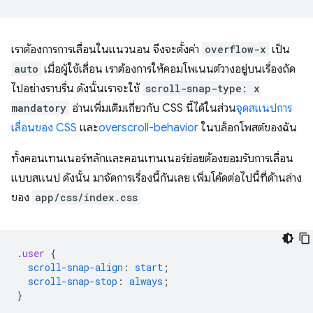
เราต้องการการเลื่อนในแนวนอน จึงจะตั้งค่า
overflow-x
เป็น
auto
เมื่อผู้ใช้เลื่อน เราต้องการให้คอมโพเนนต์วางอยู่บนเรื่องถัด
ไปอย่างราบรื่น ดังนั้นเราจะใช้
scroll-snap-type: x
mandatory
อ่านเพิ่มเติมเกี่ยวกับ CSS นี้ได้ในส่วน
จุดสแนปการ
เลื่อนของ CSS
และ
overscroll-behavior
ในบล็อกโพสต์ของฉัน
ทั้งคอนเทนเนอร์หลักและคอนเทนเนอร์ย่อยต้องยอมรับการเลื่อน
แบบสแนป ดังนั้น มาจัดการเรื่องนี้กันเลย เพิ่มโค้ดต่อไปนี้ที่ด้านล่าง
ของ
app/css/index.css
.
user
{
scroll-snap-align
:
start
;
scroll-snap-stop
:
always
;
}