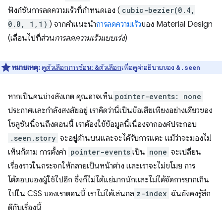
ฟังก์ชันการลดความเร็วที่กำหนดเอง (
cubic-bezier(0.4,
0.0, 1,1)
) จากคำแนะนำ
การลดความเร็ว
ของ Material Design
(เลื่อนไปที่ส่วน
การลดความเร็วแบบเร่ง
)
หมายเหตุ:
ดู
ตัวเลือกการซ้อน:
ตัวเลือก
เพื่อดูคำอธิบายของ
&
&.seen
หากเป็นคนช่างสังเกต คุณอาจเห็น
pointer-events: none
ประกาศและกำลังสงสัยอยู่ เราคิดว่านี่เป็นข้อเสียเพียงอย่างเดียวของ
โซลูชันนี้จนถึงตอนนี้ เราต้องใช้ข้อมูลนี้เนื่องจากองค์ประกอบ
.seen.story
จะอยู่ด้านบนและจะได้รับการแตะ แม้ว่าจะมองไม่
เห็นก็ตาม การตั้งค่า
pointer-events
เป็น
none
จะเปลี่ยน
เรื่องราวในกระจกให้กลายเป็นหน้าต่าง และเราจะไม่ขโมย การ
โต้ตอบของผู้ใช้ไปอีก ซึ่งก็ไม่ได้แย่มากนักและไม่ได้จัดการยากเกิน
ไปใน CSS ของเราตอนนี้ เราไม่ได้เล่นกล
z-index
ฉันยังคงรู้สึก
ดีกับเรื่องนี้