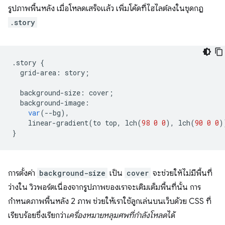
รูปภาพพื้นหลัง เมื่อโหลดเสร็จแล้ว เพิ่มโค้ดที่ไฮไลต์ลงในชุดกฎ
.story
.
story
{
grid
-
area
:
story
;
background
-
size
:
cover
;
background
-
image
:
var
(
--
bg
),
linear
-
gradient
(
to
top
,
lch
(
98
0
0
),
lch
(
90
0
0
)
}
การตั้งค่า
background-size
เป็น
cover
จะช่วยให้ไม่มีพื้นที่
ว่างใน วิวพอร์ตเนื่องจากรูปภาพของเราจะเติมเต็มพื้นที่นั้น การ
กำหนดภาพพื้นหลัง 2 ภาพ ช่วยให้เราใช้ลูกเล่นบนเว็บด้วย CSS ที่
เรียบร้อยซึ่งเรียกว่า
เครื่องหมายหลุมศพที่กำลังโหลด
ได้