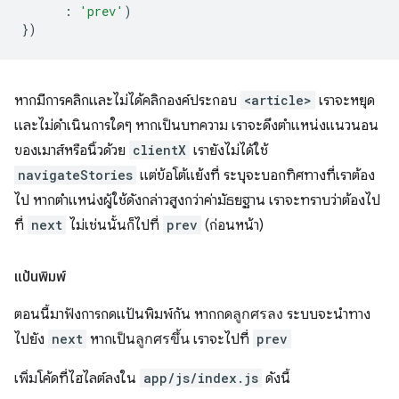
:
'prev'
)
})
หากมีการคลิกและไม่ได้คลิกองค์ประกอบ
<article>
เราจะหยุด
และไม่ดำเนินการใดๆ หากเป็นบทความ เราจะดึงตำแหน่งแนวนอน
ของเมาส์หรือนิ้วด้วย
clientX
เรายังไม่ได้ใช้
navigateStories
แต่ข้อโต้แย้งที่ ระบุจะบอกทิศทางที่เราต้อง
ไป หากตำแหน่งผู้ใช้ดังกล่าวสูงกว่าค่ามัธยฐาน เราจะทราบว่าต้องไป
ที่
next
ไม่เช่นนั้นก็ไปที่
prev
(ก่อนหน้า)
แป้นพิมพ์
ตอนนี้มาฟังการกดแป้นพิมพ์กัน หากกด
ลูกศรลง
ระบบจะนำทาง
ไปยัง
next
หากเป็น
ลูกศรขึ้น
เราจะไปที่
prev
เพิ่มโค้ดที่ไฮไลต์ลงใน
app/js/index.js
ดังนี้