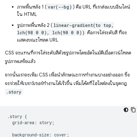
ภาพพื้นหลัง 1 (
var(--bg)
) คือ URL ที่เราส่งแบบอินไลน์
ใน HTML
รูปภาพพื้นหลัง 2 (
linear-gradient(to top,
lch(98 0 0), lch(90 0 0))
คือการไล่ระดับสี ที่จะ
แสดงขณะโหลด URL
CSS จะแทนที่การไล่ระดับสีด้วยรูปภาพโดยอัตโนมัติเมื่อดาวน์โหลด
รูปภาพเสร็จแล้ว
จากนั้นเราจะเพิ่ม CSS เพื่อนำลักษณะการทำงานบางอย่างออก ซึ่ง
จะช่วยให้เบราว์เซอร์ทำงานได้เร็วขึ้น เพิ่มโค้ดที่ไฮไลต์ลงในชุดกฎ
.story
.
story
{
grid
-
area
:
story
;
background
-
size
:
cover
;