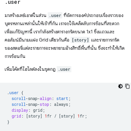
.
user
มาสร้างเลย์เอาต์ในส่วน
.user
ที่จัดการองค์ประกอบเรื่องราวของ
บุตรหลานเหล่านั้นให้เข้าที่กัน เราจะใช้เคล็ดลับการซ้อนที่สะดวก
เพื่อแก้ปัญหานี้ เรากำลังสร้างตารางกริดขนาด 1x1 ซึ่งแถวและ
คอลัมน์มีนามแฝง Grid เดียวกันคือ
[story]
และรายการกริด
ของสตอรี่แต่ละรายการจะพยายามอ้างสิทธิ์พื้นที่นั้น ซึ่งจะทำให้เกิด
การซ้อนกัน
เพิ่มโค้ดที่ไฮไลต์ลงในชุดกฎ
.user
.
user
{
scroll
-
snap
-
align
:
start
;
scroll
-
snap
-
stop
:
always
;
display
:
grid
;
grid
:
[
story
]
1
fr
/
[
story
]
1
fr
;
}