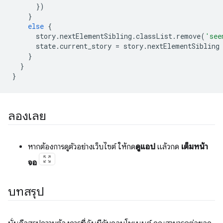
})
}
else
{
story
.
nextElementSibling
.
classList
.
remove
(
'see
state
.
current_story
=
story
.
nextElementSibling
}
}
}
ลองเลย
หากต้องการดูตัวอย่างเว็บไซต์ ให้กด
ดูแอป
แล้วกด
เต็มหน้า
จอ
บทสรุป