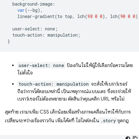
background
-
image
:
var
(
--
bg
),
linear
-
gradient
(
to
top
,
lch
(
98
0
0
),
lch
(
90
0
0
)
user
-
select
:
none
;
touch
-
action
:
manipulation
;
}
user-select: none
ป้องกันไม่ให้ผู้ใช้เลือกข้อความโดย
ไม่ตั้งใจ
touch-action: manipulation
จะสั่งให้เบราว์เซอร์
ถือว่าการโต้ตอบเหล่านี้ เป็นเหตุการณ์แบบแตะ ซึ่งจะช่วยให้
เบราว์เซอร์ไม่ต้องพยายาม ตัดสินว่าคุณคลิก URL หรือไม่
สุดท้าย เรามาเพิ่ม CSS เล็กน้อยเพื่อสร้างภาพเคลื่อนไหวให้กับการ
เปลี่ยนระหว่างเรื่องราวกัน เพิ่มโค้ดที่ ไฮไลต์ลงใน
.story
ชุดกฎ