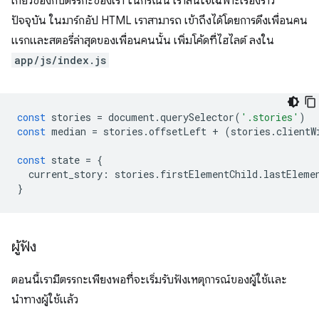
เกี่ยวข้องกับตรรกะของเรา ในกรณีนี้ เราสนใจเฉพาะเรื่องราว
ปัจจุบัน ในมาร์กอัป HTML เราสามารถ เข้าถึงได้โดยการดึงเพื่อนคน
แรกและสตอรี่ล่าสุดของเพื่อนคนนั้น เพิ่มโค้ดที่ไฮไลต์ ลงใน
app/js/index.js
const
stories
=
document
.
querySelector
(
'.stories'
)
const
median
=
stories
.
offsetLeft
+
(
stories
.
clientW
const
state
=
{
current_story
:
stories
.
firstElementChild
.
lastEleme
}
ผู้ฟัง
ตอนนี้เรามีตรรกะเพียงพอที่จะเริ่มรับฟังเหตุการณ์ของผู้ใช้และ
นำทางผู้ใช้แล้ว