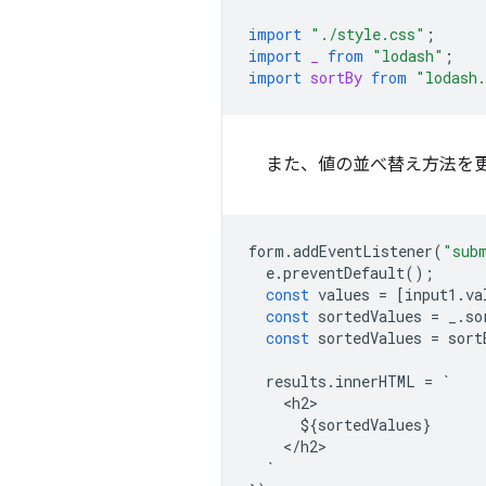
import
"./style.css"
;
import
_
from
"lodash"
;
import
sortBy
from
"lodash
また、値の並べ替え方法を
form
.
addEventListener
(
"sub
e
.
preventDefault
();
const
values
=
[
input1
.
va
const
sortedValues
=
_
.
so
const
sortedValues
=
sort
results
.
innerHTML
=
`
<
h2
$
{
sortedValues
}
<
/
h2
`