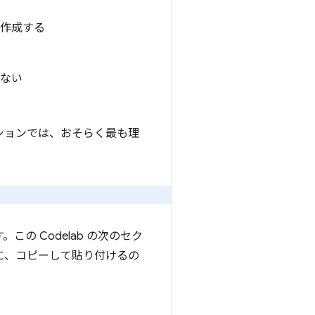
を作成する
ない
ーションでは、おそらく最も理
。
の Codelab の次のセク
に、コピーして貼り付けるの