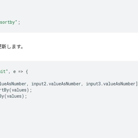
.sortby"
;
更新します。
mit"
,
e
=
>
{
lueAsNumber
,
input2
.
valueAsNumber
,
input3
.
valueAsNumber
rtBy
(
values
);
By
(
values
);