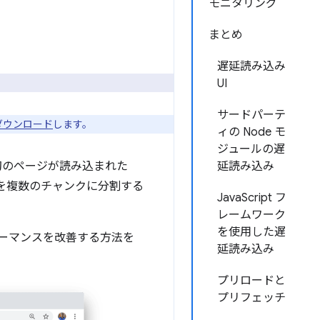
モニタリング
まとめ
遅延読み込み
UI
サードパーテ
をダウンロード
します。
ィの Node モ
ジュールの遅
初のページが読み込まれた
延読み込み
pt を複数のチャンクに分割する
JavaScript フ
レームワーク
を使用した遅
ォーマンスを改善する方法を
延読み込み
プリロードと
プリフェッチ