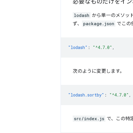
必要なものだけをイン
lodash
から単一のメソッ
ず、
package.json
でこの
"lodash"
:
"^4.7.0"
,
次のように変更します。
"lodash.sortby"
:
"^4.7.0"
,
src/index.js
で、この特