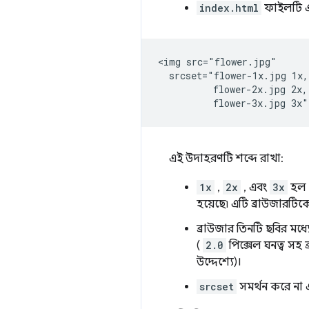
index.html
ফাইলটি এ
<img src="flower.jpg"

  srcset="flower-1x.jpg 1x,

          flower-2x.jpg 2x,

এই উদাহরণটি শব্দে রাখা:
1x
,
2x
, এবং
3x
হল স
হয়েছে৷ এটি ব্রাউজারটিক
ব্রাউজার তিনটি ছবির মধ্
(
2.0
পিক্সেল ঘনত্ব সহ ব
উদ্দেশ্যে)।
srcset
সমর্থন করে না 