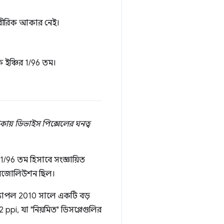
ত শারীরিক আকার নেই।
 ইঞ্চির 1/96 তম।
কায় ডিভাইস পিক্সেলের ঘনত্ব
/96 তম হিসাবে সংজ্ঞায়িত
েজোলিউশন ছিল।
্যাপল 2010 সালে একটি বড়
 ppi, যা "নিয়মিত" ডিসপ্লেগুলির