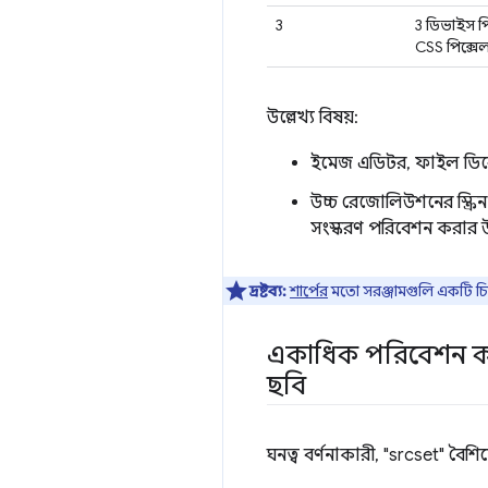
3
3 ডিভাইস পি
CSS পিক্সে
উল্লেখ্য বিষয়:
ইমেজ এডিটর, ফাইল ডিরেক্
উচ্চ রেজোলিউশনের স্ক্রি
সংস্করণ পরিবেশন করার উ
দ্রষ্টব্য:
শার্পের
মতো সরঞ্জামগুলি একটি চ
একাধিক পরিবেশন করত
ছবি
ঘনত্ব বর্ণনাকারী, "srcset" বৈশি