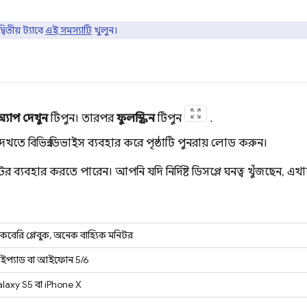
তীয় ট্যাবে
এই সমস্যাটি
খুলুন।
্যাপ দেখুন
টিপুন। তারপর
ফুলস্ক্রিন
টিপুন
.
 দেখতে বিভিন্ন ডিভাইস ব্যবহার করে পৃষ্ঠাটি পুনরায় লোড করুন।
্যবহার করতে পারেন। আপনি যদি নির্দিষ্ট ডিসপ্লে ঘনত্ব খুঁজছেন, এখান
ল্যাকবেরি প্লেবুক, অনেক বাহ্যিক মনিটর
প্যাড বা আইফোন 5/6
laxy S5 বা iPhone X