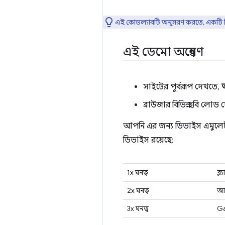
এই কোডল্যাবটি অনুসরণ করতে, একটি দ্বি
এই ডেমো অন্বেষণ
সাইটের পূর্বরূপ দেখতে,
অ
ব্রাউজার বিভিন্ন ছবি লোড
আপনি এর জন্য ডিভাইস এমুলেটর ব
ডিভাইস রয়েছে:
1x ঘনত্ব
ব্
2x ঘনত্ব
আই
3x ঘনত্ব
Ga