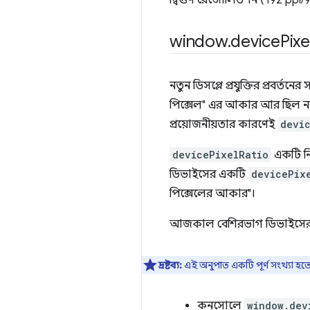
দ্বিগুণ রেজোলিউশন (192 ppi/9
window
.
device
Pixe
নতুন ডিসপ্লে প্রযুক্তির প্রবর
পিক্সেল" এর আকার আর ছিল না।
প্রয়োজনীয়তার কারণেই
devi
devicePixelRatio
একটি নির
ডিভাইসের একটি
devicePix
পিক্সেলের আকার"।
আজকাল বেশিরভাগ ডিভাইসের ডি
দ্রষ্টব্য:
এই অনুপাত একটি পূর্ণ সংখ্যা হতে
কনসোলে
window.dev