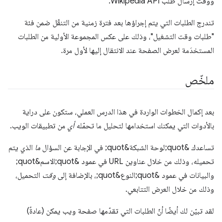
ووقت إرسال طلب Wikipedia API.
تندرج الطلبات التي يتم إجراؤها بعد فترة زمنية من التنقّل ضمن فئة
"طلبات وقت التشغيل"، وذلك على عكس المجموعة الأولية من الطلبات
المستخدَمة لعرض الصفحة عند الانتقال إليها لأول مرة.
ملخّص
بعد إكمال الخطوات الواردة في هذا الدرس العملي، ستكون على دراية
بالأدوات التي يمكنك استخدامها لتحليل ما تحمّله
أي
من تطبيقات الويب.
تساعدك &quot;لوحة الشبكة&quot; في الإجابة عن السؤال
ما
الذي يتم
تحميله، وذلك من خلال عناوين URL في عمود &quot;الاسم&quot;
والبيانات في عمود &quot;النوع&quot;، بالإضافة إلى
وقت
التحميل،
وذلك من خلال العرض التتابعي.
لقد تبيّن لك أيضًا أنّ الطلبات التي تقدّمها صفحة ويب يمكن (عادةً)