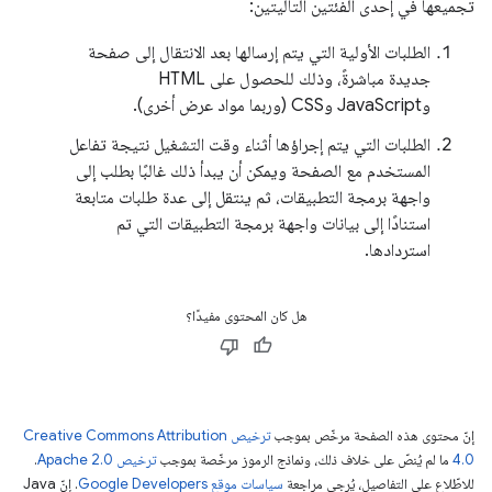
تجميعها في إحدى الفئتين التاليتين:
الطلبات الأولية التي يتم إرسالها بعد الانتقال إلى صفحة
جديدة مباشرةً، وذلك للحصول على HTML
وJavaScript وCSS (وربما مواد عرض أخرى).
الطلبات التي يتم إجراؤها أثناء وقت التشغيل نتيجة تفاعل
المستخدم مع الصفحة ويمكن أن يبدأ ذلك غالبًا بطلب إلى
واجهة برمجة التطبيقات، ثم ينتقل إلى عدة طلبات متابعة
استنادًا إلى بيانات واجهة برمجة التطبيقات التي تم
استردادها.
هل كان المحتوى مفيدًا؟
إنّ محتوى هذه الصفحة مرخّص بموجب
ترخيص Creative Commons Attribution
4.0‏
ما لم يُنصّ على خلاف ذلك، ونماذج الرموز مرخّصة بموجب
ترخيص Apache 2.0‏
.
للاطّلاع على التفاصيل، يُرجى مراجعة
سياسات موقع Google Developers‏
. إنّ Java