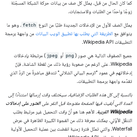
كما كان الحال من قبل، يمثّل كل صف من بيانات حركة الشبكة المسجّلة
زوجًا واحدًا من الطلبات والاستجابات.
يمثّل الصف الأول من الإدخالات الجديدة طلبًا من النوع
fetch
، وهو ما
يتوافق مع
الطريقة التي يطلب بها تطبيق الويب البيانات
من واجهة برمجة
التطبيقات Wikipedia API.
جميع الصفوف التالية هي صور (
png
أو
jpeg
) مرتبطة بإدخالات
Wikipedia. على الرغم من صعوبة رؤية ذلك من لقطة الشاشة، فإنّ
إدخالاتهم في عمود "الرسم البياني الشلالي" تتدفق مباشرةً من الردّ الذي
تقدّمه واجهة برمجة التطبيقات.
بالنسبة إلى كل هذه الطلبات الإضافية، سيختلف وقت إرسالها استنادًا إلى
المدة التي أبقيت فيها الصفحة مفتوحة قبل النقر على
العثور على إدخالات
Wikipedia القريبة
.
الأهم هنا هو أنّ
وقت
التحميل غير مرتبط بطلب
التنقّل الأوّلي. يمكنك معرفة ذلك من الفجوة الكبيرة الظاهرة في عرض
Waterfall، والتي تمثّل فترة زمنية انقضت بين عملية التحميل الأولية