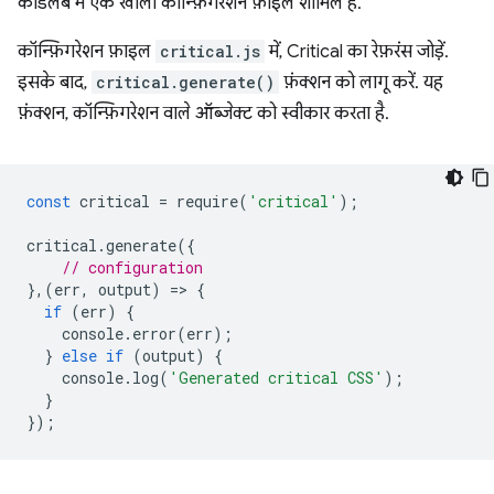
कोडलैब में एक खाली कॉन्फ़िगरेशन फ़ाइल शामिल है.
कॉन्फ़िगरेशन फ़ाइल
critical.js
में, Critical का रेफ़रंस जोड़ें.
इसके बाद,
critical.generate()
फ़ंक्शन को लागू करें. यह
फ़ंक्शन, कॉन्फ़िगरेशन वाले ऑब्जेक्ट को स्वीकार करता है.
const
critical
=
require
(
'critical'
);
critical
.
generate
({
// configuration
},(
err
,
output
)
=
>
{
if
(
err
)
{
console
.
error
(
err
);
}
else
if
(
output
)
{
console
.
log
(
'Generated critical CSS'
);
}
});