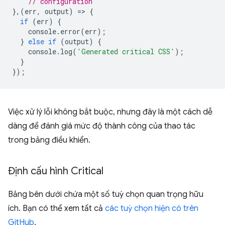
// configuration
},(
err
,
output
)
=
>
{
if
(
err
)
{
console
.
error
(
err
);
}
else
if
(
output
)
{
console
.
log
(
'Generated critical CSS'
);
}
});
Việc xử lý lỗi không bắt buộc, nhưng đây là một cách dễ
dàng để đánh giá mức độ thành công của thao tác
trong bảng điều khiển.
Định cấu hình Critical
Bảng bên dưới chứa một số tuỳ chọn quan trọng hữu
ích. Bạn có thể xem tất cả
các tuỳ chọn hiện có trên
GitHub
.