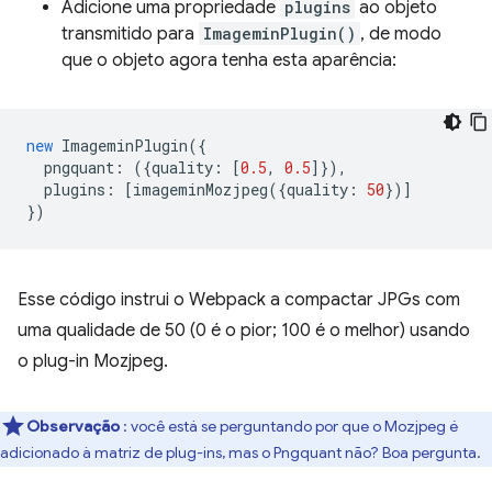
Adicione uma propriedade
plugins
ao objeto
transmitido para
ImageminPlugin()
, de modo
que o objeto agora tenha esta aparência:
new
ImageminPlugin
({
pngquant
:
({
quality
:
[
0.5
,
0.5
]}),
plugins
:
[
imageminMozjpeg
({
quality
:
50
})]
})
Esse código instrui o Webpack a compactar JPGs com
uma qualidade de 50 (0 é o pior; 100 é o melhor) usando
o plug-in Mozjpeg.
Observação
: você está se perguntando por que o Mozjpeg é
adicionado à matriz de plug-ins, mas o Pngquant não? Boa pergunta.