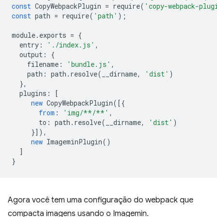
const
CopyWebpackPlugin
=
require
(
'copy-webpack-plug
const
path
=
require
(
'path'
);
module
.
exports
=
{
entry
:
'./index.js'
,
output
:
{
filename
:
'bundle.js'
,
path
:
path
.
resolve
(
__dirname
,
'dist'
)
},
plugins
:
[
new
CopyWebpackPlugin
([{
from
:
'img/**/**'
,
to
:
path
.
resolve
(
__dirname
,
'dist'
)
}]),
new
ImageminPlugin
()
]
}
Agora você tem uma configuração do webpack que
compacta imagens usando o Imagemin.