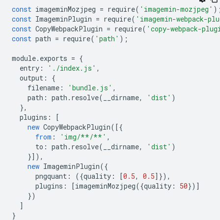
const
imageminMozjpeg
=
require
(
'imagemin-mozjpeg'
)
const
ImageminPlugin
=
require
(
'imagemin-webpack-plu
const
CopyWebpackPlugin
=
require
(
'copy-webpack-plug
const
path
=
require
(
'path'
);
module
.
exports
=
{
entry
:
'./index.js'
,
output
:
{
filename
:
'bundle.js'
,
path
:
path
.
resolve
(
__dirname
,
'dist'
)
},
plugins
:
[
new
CopyWebpackPlugin
([{
from
:
'img/**/**'
,
to
:
path
.
resolve
(
__dirname
,
'dist'
)
}]),
new
ImageminPlugin
({
pngquant
:
({
quality
:
[
0.5
,
0.5
]}),
plugins
:
[
imageminMozjpeg
({
quality
:
50
})]
})
]
}