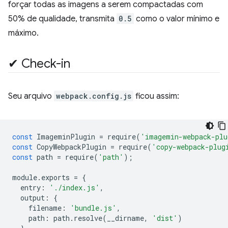
forçar todas as imagens a serem compactadas com
50% de qualidade, transmita
0.5
como o valor mínimo e
máximo.
✔︎ Check-in
Seu arquivo
webpack.config.js
ficou assim:
const
ImageminPlugin
=
require
(
'imagemin-webpack-plu
const
CopyWebpackPlugin
=
require
(
'copy-webpack-plug
const
path
=
require
(
'path'
);
module
.
exports
=
{
entry
:
'./index.js'
,
output
:
{
filename
:
'bundle.js'
,
path
:
path
.
resolve
(
__dirname
,
'dist'
)