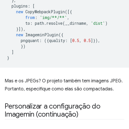
},
plugins
:
[
new
CopyWebpackPlugin
([{
from
:
'img/**/**'
,
to
:
path
.
resolve
(
__dirname
,
'dist'
)
}]),
new
ImageminPlugin
({
pngquant
:
({
quality
:
[
0.5
,
0.5
]}),
})
]
}
Mas e os JPEGs? O projeto também tem imagens JPEG.
Portanto, especifique como elas são compactadas.
Personalizar a configuração do
Imagemin (continuação)