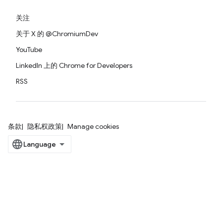
关注
关于 X 的 @ChromiumDev
YouTube
LinkedIn 上的 Chrome for Developers
RSS
条款
隐私权政策
Manage cookies