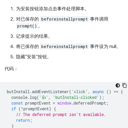
为安装按钮添加点击事件处理脚本。
对已保存的
beforeinstallprompt
事件调用
prompt()
。
记录提示的结果。
将已保存的
beforeinstallprompt
事件设为 null。
隐藏“安装”按钮。
代码：
butInstall
.
addEventListener
(
'click'
,
async
()
=
>
{
console
.
log
(
'👍'
,
'butInstall-clicked'
);
const
promptEvent
=
window
.
deferredPrompt
;
if
(
!
promptEvent
)
{
// The deferred prompt isn't available.
return
;
}