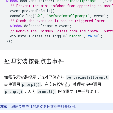
window
.
addEventListener
(
'beforeinstallprompt'
,
(
even
// Prevent the mini-infobar from appearing on mobi
event
.
preventDefault
();
console
.
log
(
'👍'
,
'beforeinstallprompt'
,
event
);
// Stash the event so it can be triggered later.
window
.
deferredPrompt
=
event
;
// Remove the 'hidden' class from the install butt
divInstall
.
classList
.
toggle
(
'hidden'
,
false
);
});
处理安装按钮点击事件
如需显示安装提示，请对已保存的
beforeinstallprompt
事件调用
prompt()
。在安装按钮点击处理程序中调用
prompt()
，因为
prompt()
必须通过用户手势调用。
注意：
您需要在单独的浏览器标签页中打开应用。