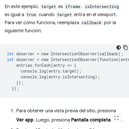
En este ejemplo,
target
es
iframe
.
isIntersecting
es igual a
true
cuando
target
entra en el viewport.
Para ver cómo funciona, reemplaza
callback
por la
siguiente función:
let
observer
=
new
IntersectionObserver
(
callback
);
let
observer
=
new
IntersectionObserver
(
function
(
ent
entries
.
forEach
(
entry
=
>
{
console
.
log
(
entry
.
target
);
console
.
log
(
entry
.
isIntersecting
);
});
});
Para obtener una vista previa del sitio, presiona
Ver app
. Luego, presiona
Pantalla completa
.