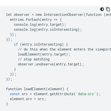
let
observer
=
new
IntersectionObserver
(
function
(
en
entries
.
forEach
(
entry
=
>
{
console
.
log
(
entry
.
target
);
console
.
log
(
entry
.
isIntersecting
);
});
});
if
(
entry
.
isIntersecting
)
{
//
do
this
when
the
element
enters
the
viewpor
loadElement
(
entry
.
target
);
//
stop
watching
observer
.
unobserve
(
entry
.
target
);
}
});
});
function
loadElement
(
element
)
{
const
src
=
element
.
getAttribute
(
'data-src'
);
element
.
src
=
src
;
}