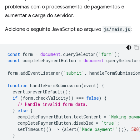
problemas com o processamento de pagamentos e
aumentar a carga do servidor.
Adicione o seguinte JavaScript ao arquivo
js/main.js
:
const
form
=
document
.
querySelector
(
'form'
);
const
completePaymentButton
=
document
.
querySelector
form
.
addEventListener
(
'submit'
,
handleFormSubmissio
function
handleFormSubmission
(
event
)
{
event
.
preventDefault
();
if
(
form
.
checkValidity
()
===
false
)
{
// Handle invalid form data.
}
else
{
completePaymentButton
.
textContent
=
'Making paym
completePaymentButton
.
disabled
=
'true'
;
setTimeout
(()
=
>
{
alert
(
'Made payment!'
);},
500
}