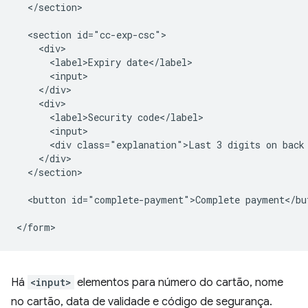
  </section>

  <section id="cc-exp-csc">

    <div>

      <label>Expiry date</label>

      <input>

    </div>

    <div>

      <label>Security code</label>

      <input>

      <div class="explanation">Last 3 digits on back 
    </div>

  </section>

  <button id="complete-payment">Complete payment</but
Há
<input>
elementos para número do cartão, nome
no cartão, data de validade e código de segurança.