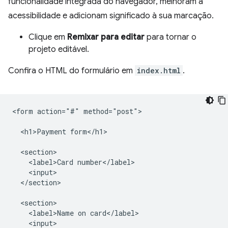
funcionalidade integrada do navegador, melhoram a
acessibilidade e adicionam significado à sua marcação.
Clique em
Remixar para editar
para tornar o
projeto editável.
Confira o HTML do formulário em
index.html
.
<form action="#" method="post">

  <h1>Payment form</h1>

  <section>

    <label>Card number</label>

    <input>

  </section>

  <section>

    <label>Name on card</label>

    <input>
