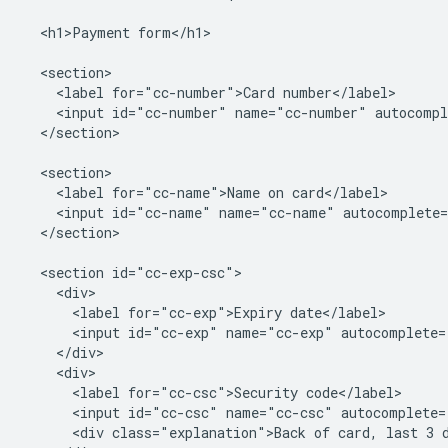
  <h1>Payment form</h1>

  <section>

    <label for="cc-number">Card number</label>

    <input id="cc-number" name="cc-number" autocompl
  </section>

  <section>

    <label for="cc-name">Name on card</label>

    <input id="cc-name" name="cc-name" autocomplete=
  </section>

  <section id="cc-exp-csc">

    <div>

      <label for="cc-exp">Expiry date</label>

      <input id="cc-exp" name="cc-exp" autocomplete=
    </div>

    <div>

      <label for="cc-csc">Security code</label>

      <input id="cc-csc" name="cc-csc" autocomplete=
      <div class="explanation">Back of card, last 3 d