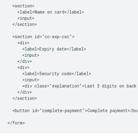
  <section>

    <label>Name on card</label>

    <input>

  </section>

  <section id="cc-exp-csc">

    <div>

      <label>Expiry date</label>

      <input>

    </div>

    <div>

      <label>Security code</label>

      <input>

      <div class="explanation">Last 3 digits on back 
    </div>

  </section>

  <button id="complete-payment">Complete payment</but