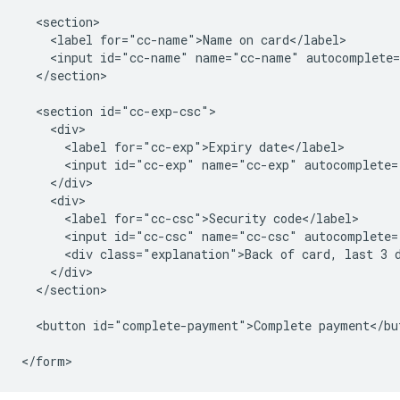
  <section>

    <label for="cc-name">Name on card</label>

    <input id="cc-name" name="cc-name" autocomplete=
  </section>

  <section id="cc-exp-csc">

    <div>

      <label for="cc-exp">Expiry date</label>

      <input id="cc-exp" name="cc-exp" autocomplete=
    </div>

    <div>

      <label for="cc-csc">Security code</label>

      <input id="cc-csc" name="cc-csc" autocomplete=
      <div class="explanation">Back of card, last 3 d
    </div>

  </section>

  <button id="complete-payment">Complete payment</but