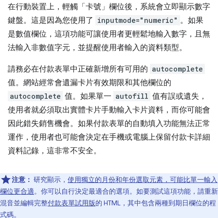
在行動裝置上，輕觸「卡號」
欄位後，系統會立即顯示數字
鍵盤。這是因為您使用了
inputmode="numeric"
。如果
是數值欄位，這項功能可讓使用者更輕鬆地輸入數字，且無
法輸入非數值字元，並提醒使用者輸入的資料類型。
請務必在付款表單中正確新增所有可用的
autocomplete
值。網站經常會遺漏卡片有效期限和其他欄位的
autocomplete
值。如果單一
autofill
值有誤或遺失，
使用者就必須取出實體卡片手動輸入卡片資料，而你可能會
因此錯失銷售機會。如果付款表單的自動填入功能無法正常
運作，使用者也可能會決定在手機或電腦上保留付款卡詳細
資料記錄，這非常不安全。
注意：
研究顯示，
使用獨立的月份和年份選取元素，可能比單一輸入
欄位更合適
。你可以自行決定最適合的選項。如要測試這項功能，請重新
混音並編輯完整
付款表單試用版
的 HTML，其中包含兩種到期日欄位的程
式碼。