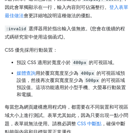
因此會單獨顯示在一行，輸入內容則可佔滿整行。
登入表單
最佳做法
會更詳細地說明這種做法的優點。
:invalid
選擇器用於指出輸入值無效。(您會在後續的程
式碼研究室中使用這個函式)。
CSS 優先採用行動裝置：
預設 CSS 適用於寬度小於
400px
的可視區域。
媒體查詢
用於覆寫寬度至少為
400px
的可視區域預
設值，然後再次覆寫寬度至少為
500px
的可視區域
預設值。這項功能適用於小型手機、大螢幕行動裝置
和電腦。
每當您為網頁建構應用程式時，都需要在不同裝置和可視區
域大小上進行測試。表單尤其如此，因為只要出現一點小問
題，表單就無法使用。請務必調整
CSS 中斷點
，確保中斷
點能與內容和目標裝置正常運作。