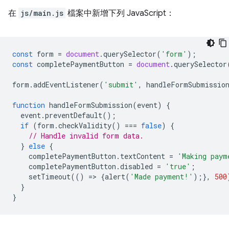
在
js/main.js
檔案中新增下列 JavaScript：
const
form
=
document
.
querySelector
(
'form'
);
const
completePaymentButton
=
document
.
querySelector
form
.
addEventListener
(
'submit'
,
handleFormSubmissio
function
handleFormSubmission
(
event
)
{
event
.
preventDefault
();
if
(
form
.
checkValidity
()
===
false
)
{
// Handle invalid form data.
}
else
{
completePaymentButton
.
textContent
=
'Making paym
completePaymentButton
.
disabled
=
'true'
;
setTimeout
(()
=
>
{
alert
(
'Made payment!'
);},
500
}
}