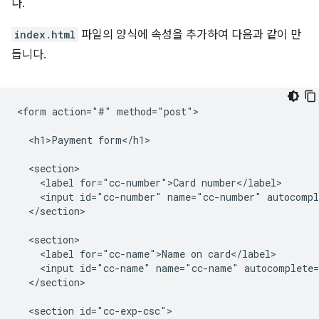
다.
index.html
파일의 양식에 속성을 추가하여 다음과 같이 만
듭니다.
<form action="#" method="post">

  <h1>Payment form</h1>

  <section>

    <label for="cc-number">Card number</label>

    <input id="cc-number" name="cc-number" autocompl
  </section>

  <section>

    <label for="cc-name">Name on card</label>

    <input id="cc-name" name="cc-name" autocomplete=
  </section>

  <section id="cc-exp-csc">
