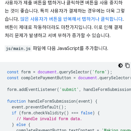
사용자가 제출 버튼을 탭하거나 클릭하면 버튼을 사용 중지하
는 것이 좋습니다. 특히 사용자가 결제하는 경우에는 더욱 그렇
습니다.
많은 사용자가 버튼을 반복해서 탭하거나 클릭합니다
.
버튼이 제대로 작동하더라도 마찬가지입니다. 이로 인해 결제
처리 문제가 발생하고 서버 부하가 증가할 수 있습니다.
js/main.js
파일에 다음 JavaScript를 추가합니다.
const
form
=
document
.
querySelector
(
'form'
);
const
completePaymentButton
=
document
.
querySelector
form
.
addEventListener
(
'submit'
,
handleFormSubmissio
function
handleFormSubmission
(
event
)
{
event
.
preventDefault
();
if
(
form
.
checkValidity
()
===
false
)
{
// Handle invalid form data.
}
else
{
completePaymentButton
.
textContent
=
'Making paym