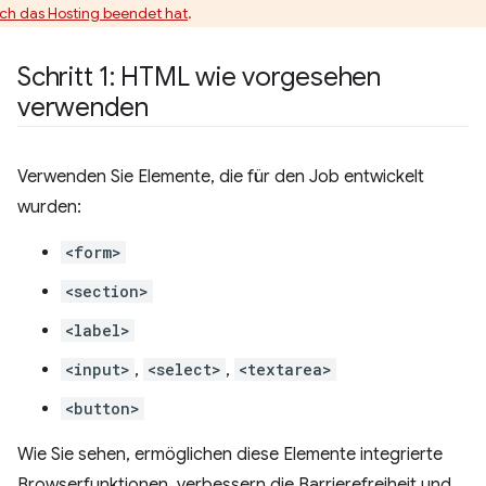
tch das Hosting beendet hat
.
Schritt 1: HTML wie vorgesehen
verwenden
Verwenden Sie Elemente, die für den Job entwickelt
wurden:
<form>
<section>
<label>
<input>
,
<select>
,
<textarea>
<button>
Wie Sie sehen, ermöglichen diese Elemente integrierte
Browserfunktionen, verbessern die Barrierefreiheit und