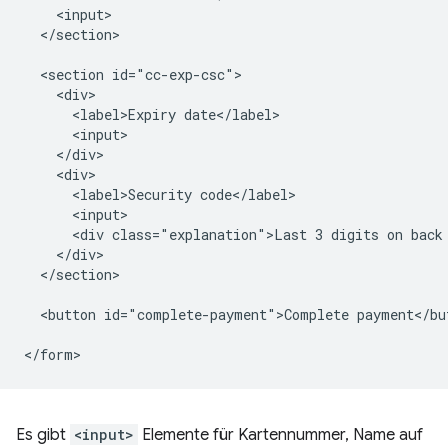
    <input>

  </section>

  <section id="cc-exp-csc">

    <div>

      <label>Expiry date</label>

      <input>

    </div>

    <div>

      <label>Security code</label>

      <input>

      <div class="explanation">Last 3 digits on back 
    </div>

  </section>

  <button id="complete-payment">Complete payment</but
Es gibt
<input>
Elemente für Kartennummer, Name auf