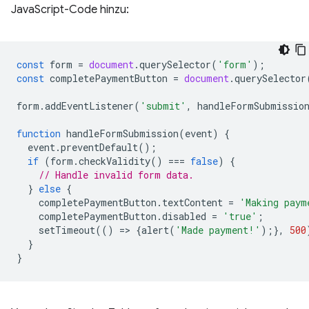
JavaScript-Code hinzu:
const
form
=
document
.
querySelector
(
'form'
);
const
completePaymentButton
=
document
.
querySelector
form
.
addEventListener
(
'submit'
,
handleFormSubmissio
function
handleFormSubmission
(
event
)
{
event
.
preventDefault
();
if
(
form
.
checkValidity
()
===
false
)
{
// Handle invalid form data.
}
else
{
completePaymentButton
.
textContent
=
'Making paym
completePaymentButton
.
disabled
=
'true'
;
setTimeout
(()
=
>
{
alert
(
'Made payment!'
);},
500
}
}