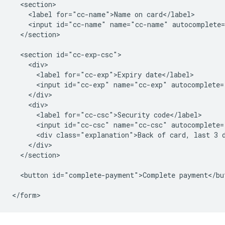
  <section>

    <label for="cc-name">Name on card</label>

    <input id="cc-name" name="cc-name" autocomplete=
  </section>

  <section id="cc-exp-csc">

    <div>

      <label for="cc-exp">Expiry date</label>

      <input id="cc-exp" name="cc-exp" autocomplete=
    </div>

    <div>

      <label for="cc-csc">Security code</label>

      <input id="cc-csc" name="cc-csc" autocomplete=
      <div class="explanation">Back of card, last 3 d
    </div>

  </section>

  <button id="complete-payment">Complete payment</but