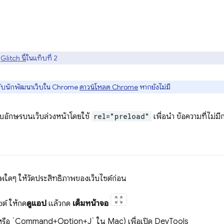
ด
Glitch นี้
ในแท็บที่ 2
ำหรับนักพัฒนาเว็บใน Chrome
ดาวน์โหลด Chrome
หากยังไม่มี
บอักษรบนเว็บล่วงหน้าโดยใช้
rel="preload"
เพื่อนำ ข้อความที่ไม่
ภาพใดๆ ให้วัดประสิทธิภาพของเว็บไซต์ก่อน
ซต์ ให้กด
ดูแอป
แล้วกด
เต็มหน้าจอ
(หรือ `Command+Option+J` ใน Mac) เพื่อเปิด DevTools