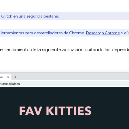
 Glitch
en una segunda pestaña.
s Herramientas para desarrolladores de Chrome.
Descarga Chrome
si aú
el rendimiento de la siguiente aplicación quitando las depend