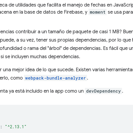
teca de utilidades que facilita el manejo de fechas en JavaScr
acena en la base de datos de Firebase, y
moment
se usa para
cias contribuir a un tamaño de paquete de casi 1 MB? Bueno
puede, a su vez, tener sus propias dependencias, por lo qu
ofundidad o rama del "árbol" de dependencias. Es fácil que un
 si se incluyen muchas dependencias.
er una mejor idea de lo que sucede. Existen varias herramien
erlo, como
webpack-bundle-analyzer
.
enta ya está incluido en la app como un
devDependency
.
:
"^2.13.1"