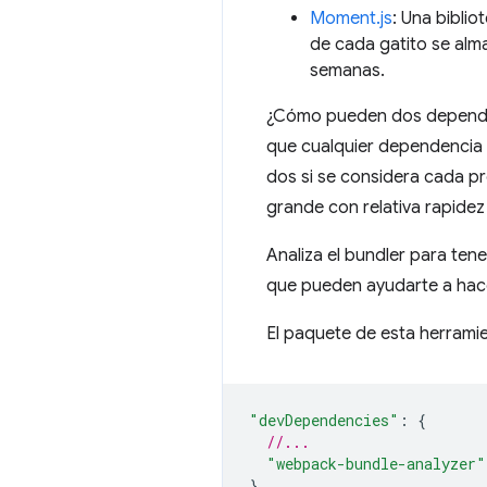
Moment.js
: Una biblio
de cada gatito se alm
semanas.
¿Cómo pueden dos dependen
que cualquier dependencia 
dos si se considera cada pr
grande con relativa rapidez
Analiza el bundler para ten
que pueden ayudarte a hac
El paquete de esta herrami
"devDependencies"
:
{
//...
"webpack-bundle-analyzer"
},