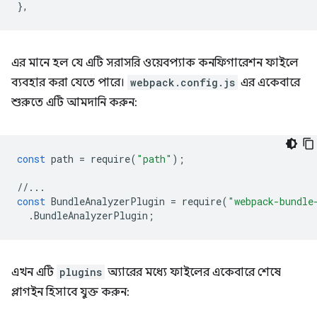
},
এর মানে হল যে এটি সরাসরি ওয়েবপ্যাক কনফিগারেশন ফাইলে
ব্যবহার করা যেতে পারে।
webpack.config.js
এর একেবারে
শুরুতে এটি আমদানি করুন:
const
path
=
require
(
"path"
);
//...
const
BundleAnalyzerPlugin
=
require
(
"webpack-bundle
.
BundleAnalyzerPlugin
;
এখন এটি
plugins
অ্যারের মধ্যে ফাইলের একেবারে শেষে
প্লাগইন হিসাবে যুক্ত করুন: