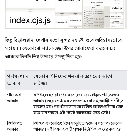
কিছু বিড়ালছানা দেখার মতো সুন্দর নয় 🐱, তবে অবিশ্বাস্যভাবে
সহায়ক। যেকোনো প্যাকেজের উপর ঘোরাফেরা করলে এর
আকার তিনটি ভিন্ন উপায়ে উপস্থাপিত হয়:
পরিসংখ্যান
যেকোন মিনিফেকশন বা কম্প্রেশনের আগে
আকার
সাইজ।
পার্স করা
কম্পাইল হওয়ার পর বান্ডেলের মধ্যে প্রকৃত প্যাকেজের
আকার
আকার। ওয়েবপ্যাকের সংস্করণ 4 (যা এই অ্যাপ্লিকেশনটিতে
ব্যবহৃত হয়) স্বয়ংক্রিয়ভাবে সংকলিত ফাইলগুলিকে ছোট
করে যার কারণে এটি স্ট্যাট আকারের চেয়ে ছোট।
জিজিপড
জিজিপ এনকোডিং দিয়ে সংকুচিত হওয়ার পরে প্যাকেজের
আকার
আকার। এই বিষয় একটি পৃথক নির্দেশিকা কভার করা হয়.