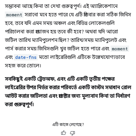
সম্ভাবনা আছে কিনা তা দেখা গুরুত্বপূর্ণ। এই অ্যাপ্লিকেশানে
moment
সরানো মনে হতে পারে যে এটি প্রতিবার করা সঠিক জিনিস
হবে, তবে যদি এমন সময় অঞ্চল এবং বিভিন্ন লোকেলগুলি
পরিচালনা করা প্রয়োজন হয় তবে কী হবে? অথবা যদি আরো
জটিল তারিখ ম্যানিপুলেশন ছিল? তারিখ/সময় ম্যানিপুলেট এবং
পার্স করার সময় জিনিসগুলি খুব জটিল হতে পারে এবং
moment
এবং
date-fns
মতো লাইব্রেরিগুলি এটিকে উল্লেখযোগ্যভাবে
সহজ করে তোলে।
সবকিছুই একটি ট্রেডঅফ, এবং এটি একটি তৃতীয় পক্ষের
লাইব্রেরির উপর নির্ভর করার পরিবর্তে একটি কাস্টম সমাধান রোল
আউট করার জটিলতা এবং প্রচেষ্টার জন্য মূল্যবান কিনা তা নির্ধারণ
করা গুরুত্বপূর্ণ।
এটি কাজে লেগেছে?