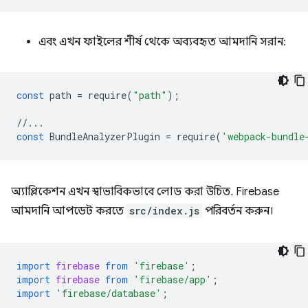
এবং এখন ফাইলের শীর্ষ থেকে অব্যবহৃত আমদানি সরান:
const
path
=
require
(
"path"
);
//...
const
BundleAnalyzerPlugin
=
require
(
'webpack-bundle
অ্যাপ্লিকেশন এখন স্বাভাবিকভাবে লোড করা উচিত. Firebase
আমদানি আপডেট করতে
src/index.js
পরিবর্তন করুন।
import
firebase
from
'firebase'
;
import
firebase
from
'firebase/app'
;
import
'firebase/database'
;