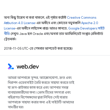
অন্য কিছু উল্লেখ না করা থাকলে, এই পৃষ্ঠার কন্টেন্ট
Creative Commons
Attribution 4.0 License
-এর অধীনে এবং কোডের নমুনাগুলি
Apache 2.0
License
-এর অধীনে লাইসেন্স প্রাপ্ত। আরও জানতে,
Google Developers সাইট
নীতি
দেখুন। Java হল Oracle এবং/অথবা তার অ্যাফিলিয়েট সংস্থার রেজিস্টার্ড
ট্রেডমার্ক।
2018-11-05 UTC-তে শেষবার আপডেট করা হয়েছে।
আমরা আপনাকে সুন্দর, অ্যাক্সেসযোগ্য, দ্রুত এবং
নিরাপদ ওয়েবসাইট তৈরি করতে সাহায্য করতে চাই
যা ক্রস-ব্রাউজার কাজ করে এবং আপনার সমস্ত
ব্যবহারকারীদের জন্য। ক্রোম টিমের সদস্যরা এবং
বহিরাগত বিশেষজ্ঞদের দ্বারা লিখিত সেই যাত্রায়
আপনাকে সাহায্য করার জন্য এই সাইটটি আমাদের
সামগ্রীর ঘর৷