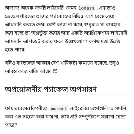
অন্যান্য অনেক জনপ্রিয় লাইব্রেরি, যেমন
lodash
, এছাড়াও
ডেভেলপারদের তাদের প্যাকেজের বিভিন্ন অংশ বেছে বেছে
আমদানি করতে দেয়। বেশি কাজ না করে, শুধুমাত্র যা ব্যবহার
করা হচ্ছে তা অন্তর্ভুক্ত করার জন্য একটি অ্যাপ্লিকেশনে লাইব্রেরি
আমদানি আপডেট করার ফলে উল্লেখযোগ্য কর্মক্ষমতা উন্নতি
হতে পারে।
যদিও বান্ডেলের আকার বেশ খানিকটা কমানো হয়েছে, তবুও
আরও কাজ বাকি আছে! 😈
অপ্রয়োজনীয় প্যাকেজ অপসারণ
ফায়ারবেসের বিপরীতে,
moment
লাইব্রেরির অংশগুলি আমদানি
করা এত সহজে করা যায় না, তবে এটি সম্পূর্ণরূপে সরানো যেতে
পারে?