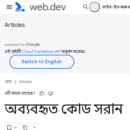
সাইন-ইন করুন
Articles
এই পৃষ্ঠাটি
Cloud Translation API
অনুবাদ করেছে।
হোম
Articles
এটি কাজে লেগেছে?
অব্যবহৃত কোড সরান