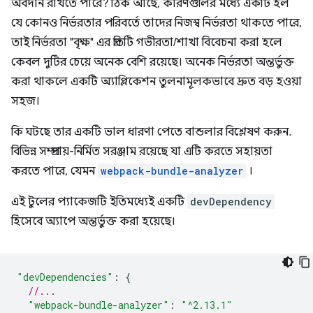
অবদান রাখতে পারে? ঠিক আছে, কারণগুলির মধ্যে একটি হল
যে কোনও নির্ভরতার পরিবর্তে তাদের নিজস্ব নির্ভরতা থাকতে পারে,
তাই নির্ভরতা "বৃক্ষ" এর প্রতিটি গভীরতা/শাখা বিবেচনা করা হলে
কেবল দুটির চেয়ে অনেক বেশি রয়েছে। অনেক নির্ভরতা অন্তর্ভুক্ত
করা থাকলে একটি অ্যাপ্লিকেশন তুলনামূলকভাবে দ্রুত বড় হওয়া
সহজ।
কি ঘটছে তার একটি ভাল ধারণা পেতে বান্ডলার বিশ্লেষণ করুন.
বিভিন্ন সম্প্রদায়-নির্মিত সরঞ্জাম রয়েছে যা এটি করতে সহায়তা
করতে পারে, যেমন
webpack-bundle-analyzer
।
এই টুলের প্যাকেজটি ইতিমধ্যেই একটি
devDependency
হিসেবে অ্যাপে অন্তর্ভুক্ত করা হয়েছে।
"devDependencies"
:
{
//...
"webpack-bundle-analyzer"
:
"^2.13.1"