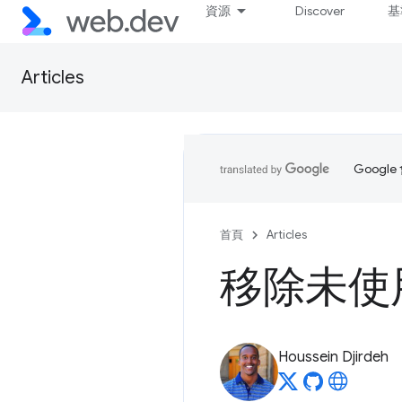
資源
Discover
基
Articles
Goog
首頁
Articles
移除未使
Houssein Djirdeh