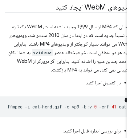
دیوهای Web
M ایجاد کنید
در حالی که MP4 از سال 1999 وجود داشته است، WebM یک تازه
وارد نسبتاً جدید است که در ابتدا در سال 2010 منتشر شد. ویدیوهای
WebM می توانند بسیار کوچکتر از ویدیوهای MP4 باشند، بنابراین
لید هر دو منطقی است. خوشبختانه عنصر
<video>
به شما امکان
می دهد چندین منبع را اضافه کنید، بنابراین اگر مرورگر از WebM
تیبانی نمی کند، می تواند به MP4 بازگشت.
در کنسول اجرا کنید:
ffmpeg
-i
cat-herd.gif
-c
vp9
-b:v
0
-crf
41
برای بررسی اندازه فایل اجرا کنید: