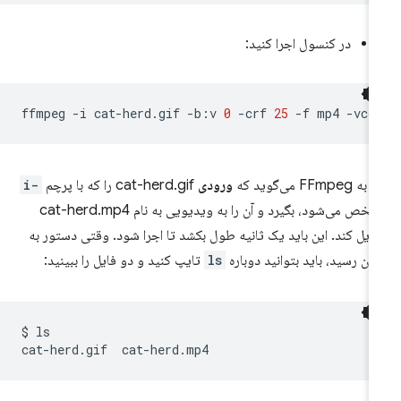
در کنسول اجرا کنید:
ffmpeg
-i
cat-herd.gif
-b:v
0
-crf
25
-f
mp4
-vco
 FFmpeg می‌گوید که
ورودی
cat-herd.gif را که با پرچم
-i
مشخص می‌شود، بگیرد و آن را به ویدیویی به نام cat-herd.mp4
دیل کند. این باید یک ثانیه طول بکشد تا اجرا شود. وقتی دستور به
یان رسید، باید بتوانید دوباره
ls
تایپ کنید و دو فایل را ببینید:
$
ls

cat-herd.gif