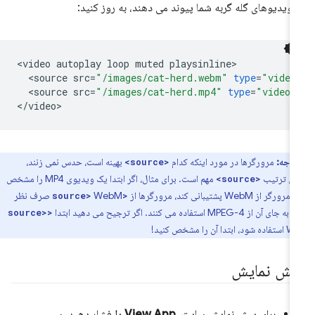
 ویدیوهای گله گربه شما پیوند می دهند، به روز کنید:
<
video
autoplay
loop
muted
playsinline
<
source
src
=
"/images/cat-herd.webm"
type
=
"video
<
source
src
=
"/images/cat-herd.mp4"
type
=
"video/
<
/
video
توجه:
مرورگرها در مورد اینکه کدام
بهینه است، حدس نمی زنند،
<source>
این ترتیب
مهم است. برای مثال، اگر ابتدا یک ویدیوی MP4 را مشخص
<source>
 از WebM پشتیبانی کند، مرورگرها از
WebM صرف نظر
<source>
از MPEG-4 استفاده می کنند. اگر ترجیح می دهید ابتدا
<source>
آن را مشخص کنید!
یش نمایش
برای پیش نمایش سایت،
View App را
فشار دهید. سپس