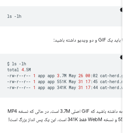
ls
اید یک GIF و دو ویدیو داشته باشید:
$
ls
-lh

total
4
.5M

-rw-r--r--
1
app
app
3
.7M
May
26
00
:02
cat-herd.gi
-rw-r--r--
1
app
app
551K
May
31
17
:45
cat-herd.mp
-rw-r--r--
1
app
app
341K
May
31
17
:44
توجه داشته باشید که GIF اصلی 3.7M است، در حالی که نسخه MP4
We فقط 341K است. این یک پس انداز بزرگ است!