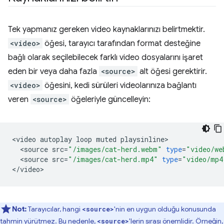
Tek yapmanız gereken video kaynaklarınızı belirtmektir.
<video>
öğesi, tarayıcı tarafından format desteğine
bağlı olarak seçilebilecek farklı video dosyalarını işaret
eden bir veya daha fazla
<source>
alt öğesi gerektirir.
<video>
öğesini, kedi sürüleri videolarınıza bağlantı
veren
<source>
öğeleriyle güncelleyin:
<
video
autoplay
loop
muted
playsinline
<
source
src
=
"/images/cat-herd.webm"
type
=
"video/we
<
source
src
=
"/images/cat-herd.mp4"
type
=
"video/mp4
<
/
video
Not:
Tarayıcılar, hangi
'nin en uygun olduğu konusunda
<source>
tahmin yürütmez. Bu nedenle,
'lerin sırası önemlidir. Örneğin,
<source>