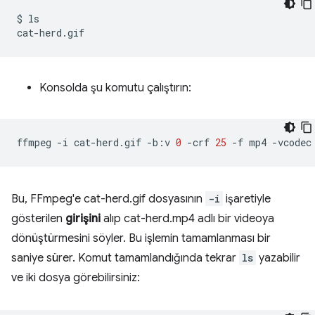
$
ls

Konsolda şu komutu çalıştırın:
ffmpeg
-i
cat-herd.gif
-b:v
0
-crf
25
-f
mp4
-vcodec
Bu, FFmpeg'e cat-herd.gif dosyasının
-i
işaretiyle
gösterilen
girişini
alıp cat-herd.mp4 adlı bir videoya
dönüştürmesini söyler. Bu işlemin tamamlanması bir
saniye sürer. Komut tamamlandığında tekrar
ls
yazabilir
ve iki dosya görebilirsiniz: