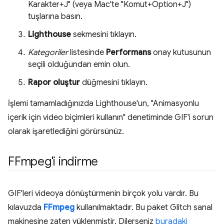
Karakter+J" (veya Mac'te "Komut+Option+J")
tuşlarına basın.
Lighthouse
sekmesini tıklayın.
Kategoriler
listesinde
Performans
onay kutusunun
seçili olduğundan emin olun.
Rapor oluştur
düğmesini tıklayın.
İşlemi tamamladığınızda Lighthouse'un, "Animasyonlu
içerik için video biçimleri kullanın" denetiminde GIF'i sorun
olarak işaretlediğini görürsünüz.
FFmpeg'i indirme
GIF'leri videoya dönüştürmenin birçok yolu vardır. Bu
kılavuzda
FFmpeg
kullanılmaktadır. Bu paket Glitch sanal
makinesine zaten yüklenmiştir. Dilerseniz
buradaki