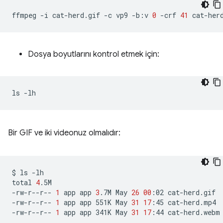
ffmpeg
-i
cat-herd.gif
-c
vp9
-b:v
0
-crf
41
Dosya boyutlarını kontrol etmek için:
ls
Bir GIF ve iki videonuz olmalıdır:
$
ls
-lh

total
4
.5M

-rw-r--r--
1
app
app
3
.7M
May
26
00
:02
cat-herd.gif

-rw-r--r--
1
app
app
551K
May
31
17
:45
cat-herd.mp4

-rw-r--r--
1
app
app
341K
May
31
17
:44