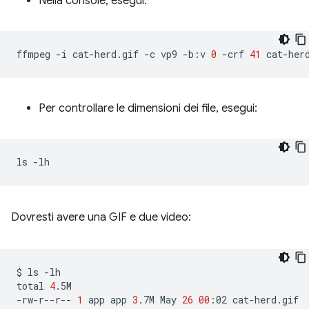
Nella console, esegui:
ffmpeg
-i
cat-herd.gif
-c
vp9
-b:v
0
-crf
41
Per controllare le dimensioni dei file, esegui:
ls
Dovresti avere una GIF e due video:
$
ls
-lh

total
4
.5M

-rw-r--r--
1
app
app
3
.7M
May
26
00
:02
cat-herd.gif
