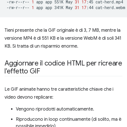
-rw-r--r--
1
app
app
551K
May
31
17
:45
cat-herd.mp4

-rw-r--r--
1
app
app
341K
May
31
17
:44
Tieni presente che la GIF originale è di 3, 7 MB, mentre la
versione MP4 è di 551 KB e la versione WebM è di soli 341
KB. Si tratta di un risparmio enorme.
Aggiornare il codice HTML per ricreare
l'effetto GIF
Le GIF animate hanno tre caratteristiche chiave che i
video devono replicare:
Vengono riprodotti automaticamente.
Riproducono in loop continuamente (di solito, ma è
possibile impedirlo).