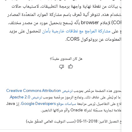
ب بيانات من نقطة نهاية واجهة برمجة التطبيقات. لاستيعاب حالات
استخدام هذه، تتوفر آلية تُعرف باسم مشاركة الموارد المتعدّدة المصادر
(CORS) لإعلام browser بأنّه يُسمح بتحميل مورد من مصدر مختلف.
ّلِع على
مشاركة المراجع مع نطاقات خارجية بأمان
للحصول على مزيد
 المعلومات عن بروتوكول CORS.
هل كان المحتوى مفيدًا؟
ّ محتوى هذه الصفحة مرخّص بموجب
ترخيص Creative Commons Attribution
4‏
ما لم يُنصّ على خلاف ذلك، ونماذج الرموز مرخّصة بموجب
ترخيص Apache 2.0‏
.
اطّلاع على التفاصيل، يُرجى مراجعة
سياسات موقع Google Developers‏
. إنّ Java
لامة تجارية مسجَّلة لشركة Oracle و/أو شركائها التابعين.
التعديل الأخير: 2018-11-05 (حسب التوقيت العالمي المتفَّق عليه)