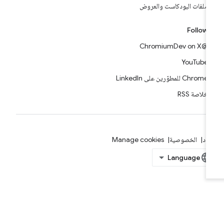
ملفات البودكاست والعروض
Follow
@ChromiumDev on X
YouTube
Chrome للمطوّرين على LinkedIn
خلاصة RSS
بنود
الخصوصية
Manage cookies