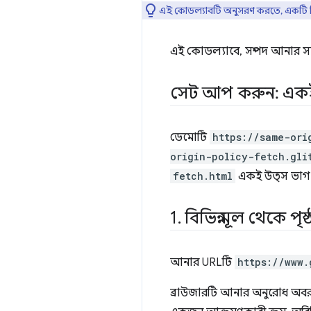
এই কোডল্যাবটি অনুসরণ করতে, একটি দ্বি
এই কোডল্যাবে, সম্পদ আনার 
সেট আপ করুন: একই 
ডেমোটি
https://same-ori
origin-policy-fetch.gli
fetch.html
একই উত্স ভাগ 
1
.
বিভিন্ন মূল থেকে পৃষ
আনার URLটি
https://www.
ব্রাউজারটি আনার অনুরোধ অবরু