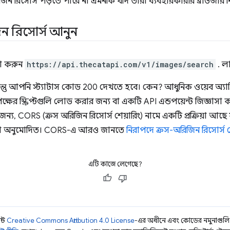
রিসোর্স পড়তে পারে না এমনকি যদি তারা ব্যবহারকারীর ব্রাউজার নিয
ন রিসোর্স আনুন
টা করুন
https://api.thecatapi.com/v1/images/search
. ল
ন্তু আপনি স্ট্যাটাস কোড 200 দেখতে হবে। কেন? আধুনিক ওয়েব অ্যাপ্ল
ক্ষের স্ক্রিপ্টগুলি লোড করার জন্য বা একটি API এন্ডপয়েন্ট জিজ্ঞাস
র জন্য, CORS (ক্রস অরিজিন রিসোর্স শেয়ারিং) নামে একটি প্রক্রিয়া আছ
করা অনুমোদিত। CORS-এ আরও জানতে
নিরাপদে ক্রস-অরিজিন রিসোর্স 
এটি কাজে লেগেছে?
ন্ট
Creative Commons Attribution 4.0 License
-এর অধীনে এবং কোডের নমুনাগুল