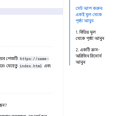
সেট আপ করুন:
একই মূল থেকে
পৃষ্ঠা আনুন
1. বিভিন্ন মূল
থেকে পৃষ্ঠা আনুন
2. একটি ক্রস-
অরিজিন রিসোর্স
য়েব পেজটি
https://same-
আনুন
রে। যেহেতু
index.html
এবং
ছেন?