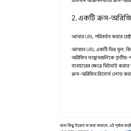
একজন আক্রমণকারী ক্রস-অরিজিন 
2
.
একটি ক্রস-অরিজি
আনার URL পরিবর্তন করার চেষ্
আনয়ন URL একটি ভিন্ন মূল, কি
অরিজিন সংস্থানগুলিকে তৃতীয়-প
ব্যবহারের ক্ষেত্রে মিটমাট করা
ক্রস-অরিজিন রিসোর্স লোড 
অন্য কিছু উল্লেখ না করা থাকলে, এই পৃষ্ঠার কন্টে