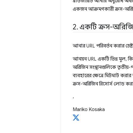
ব্রাউজারটি আনার অনুরোধ অবরু
একজন আক্রমণকারী ক্রস-অরিজিন 
2
.
একটি ক্রস-অরিজি
আনার URL পরিবর্তন করার চেষ্
আনয়ন URL একটি ভিন্ন মূল, কি
অরিজিন সংস্থানগুলিকে তৃতীয়-প
ব্যবহারের ক্ষেত্রে মিটমাট করা
ক্রস-অরিজিন রিসোর্স লোড 
,
Mariko Kosaka