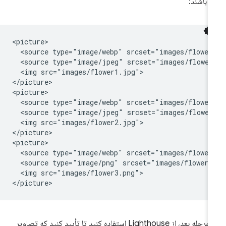
ن باشند:
<picture>

  <source type="image/webp" srcset="images/flower1
  <source type="image/jpeg" srcset="images/flower1
  <img src="images/flower1.jpg">

</picture>

<picture>

  <source type="image/webp" srcset="images/flower2
  <source type="image/jpeg" srcset="images/flower2
  <img src="images/flower2.jpg">

</picture>

<picture>

  <source type="image/webp" srcset="images/flower3
  <source type="image/png" srcset="images/flower3.
  <img src="images/flower3.png">

در مرحله بعد، از Lighthouse استفاده کنید تا تأیید کنید که تصاویر