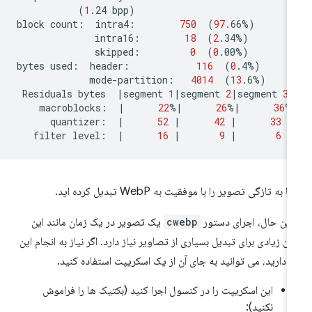
(
1
.24
bpp
)
block
count:
intra4:
750
(
97
.66%
)
intra16:
18
(
2
.34%
)
skipped:
0
(
0
.00%
)
bytes
used:
header:
116
(
0
.4%
)
mode-partition:
4014
(
13
.6%
)
Residuals
bytes
|
segment
1
|
segment
2
|
segment
3
|
macroblocks:
|
22
%
|
26
%
|
36
%
quantizer:
|
52
|
42
|
33
|
filter
level:
|
16
|
9
|
6
|
 به تازگی تصویر را با موفقیت به WebP تبدیل کرده اید.
 این حال، اجرای دستور
cwebp
یک تصویر در یک زمان مانند این
ان زیادی برای تبدیل بسیاری از تصاویر نیاز دارد. اگر نیاز به انجام این
ر دارید، می توانید به جای آن از یک اسکریپت استفاده کنید.
این اسکریپت را در کنسول اجرا کنید (بکتیک ها را فراموش
نکنید):