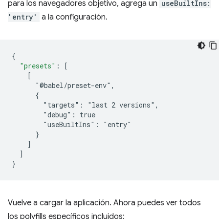
para los navegadores objetivo, agrega un
useBuiltIns:
'entry'
a la configuración.
{
"presets"
:
[
    [
      "@babel/preset-env",
      {
        "targets": "last 2 versions",
        "debug": true
        "useBuiltIns": "entry"
      }
]
]
}
Vuelve a cargar la aplicación. Ahora puedes ver todos
los polyfills específicos incluidos: