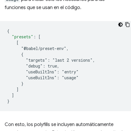
funciones que se usan en el código.
{
"presets"
:
[
    [
      "@babel/preset-env",
      {
        "targets": "last 2 versions",
        "debug": true,
        "useBuiltIns": "entry"
        "useBuiltIns": "usage"
      }
]
]
}
Con esto, los polyfills se incluyen automáticamente