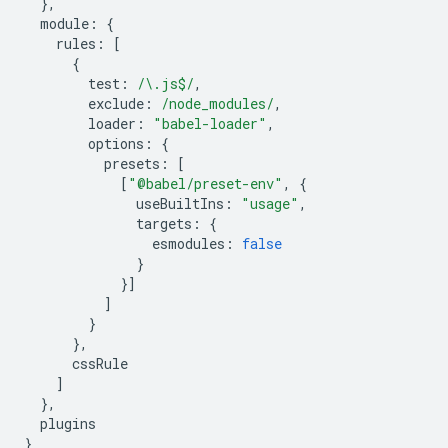
},
module
:
{
rules
:
[
{
test
:
/\.js$/
,
exclude
:
/node_modules/
,
loader
:
"babel-loader"
,
options
:
{
presets
:
[
[
"@babel/preset-env"
,
{
useBuiltIns
:
"usage"
,
targets
:
{
esmodules
:
false
}
}]
]
}
},
cssRule
]
},
plugins
}