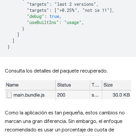
        "targets": "last 2 versions",
        "targets": [">0.25%", "not ie 11"
]
,
"debug"
:
true
,
"useBuiltIns"
:
"usage"
,
}
]
]
}
Consulta los detalles del paquete recuperado.
Como la aplicación es tan pequeña, estos cambios no
marcan una gran diferencia. Sin embargo, el enfoque
recomendado es usar un porcentaje de cuota de