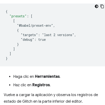
{
"presets"
:
[
    [
      "@babel/preset-env",
      {
        "targets": "last 2 versions",
        "debug": true
      }
]
]
}
Haga clic en
Herramientas
.
Haz clic en
Registros
.
Vuelve a cargar la aplicación y observa los registros de
estado de Glitch en la parte inferior del editor.