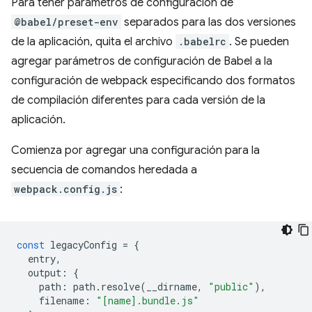
Para tener parámetros de configuración de
@babel/preset-env
separados para las dos versiones
de la aplicación, quita el archivo
.babelrc
. Se pueden
agregar parámetros de configuración de Babel a la
configuración de webpack especificando dos formatos
de compilación diferentes para cada versión de la
aplicación.
Comienza por agregar una configuración para la
secuencia de comandos heredada a
webpack.config.js
:
const
legacyConfig
=
{
entry
,
output
:
{
path
:
path
.
resolve
(
__dirname
,
"public"
),
filename
:
"[name].bundle.js"