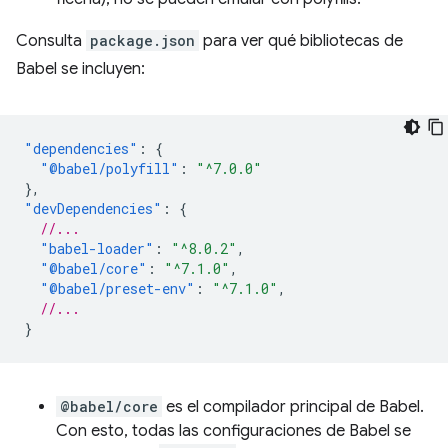
Consulta
package.json
para ver qué bibliotecas de
Babel se incluyen:
"dependencies"
:
{
"@babel/polyfill"
:
"^7.0.0"
},
"devDependencies"
:
{
//...
"babel-loader"
:
"^8.0.2"
,
"@babel/core"
:
"^7.1.0"
,
"@babel/preset-env"
:
"^7.1.0"
,
//...
}
@babel/core
es el compilador principal de Babel.
Con esto, todas las configuraciones de Babel se