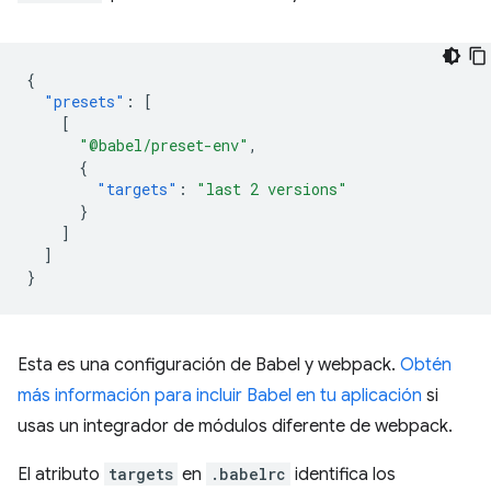
{
"presets"
:
[
[
"@babel/preset-env"
,
{
"targets"
:
"last 2 versions"
}
]
]
}
Esta es una configuración de Babel y webpack.
Obtén
más información para incluir Babel en tu aplicación
si
usas un integrador de módulos diferente de webpack.
El atributo
targets
en
.babelrc
identifica los