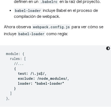
definen en un
.babelrc
en la raíz del proyecto.
babel-loader
incluye Babel en el proceso de
compilación de webpack.
Ahora observa
webpack.config.js
para ver cómo se
incluye
babel-loader
como regla:
module: {

  rules: [

    //...

{

      test: /\.js$/,

      exclude: /node_modules/,

      loader: "babel-loader"

    }
  ]
