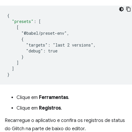
{
"presets"
:
[
    [
      "@babel/preset-env",
      {
        "targets": "last 2 versions",
        "debug": true
      }
]
]
}
Clique em
Ferramentas
.
Clique em
Registros
.
Recarregue o aplicativo e confira os registros de status
do Glitch na parte de baixo do editor.