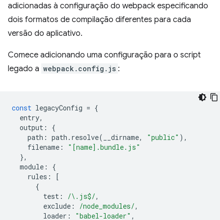
adicionadas à configuração do webpack especificando
dois formatos de compilação diferentes para cada
versão do aplicativo.
Comece adicionando uma configuração para o script
legado a
webpack.config.js
:
const
legacyConfig
=
{
entry
,
output
:
{
path
:
path
.
resolve
(
__dirname
,
"public"
),
filename
:
"[name].bundle.js"
},
module
:
{
rules
:
[
{
test
:
/\.js$/
,
exclude
:
/node_modules/
,
loader
:
"babel-loader"
,