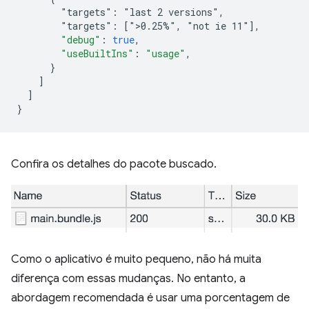
        "targets": "last 2 versions",
        "targets": [">0.25%", "not ie 11"
]
,
"debug"
:
true
,
"useBuiltIns"
:
"usage"
,
}
]
]
}
Confira os detalhes do pacote buscado.
Como o aplicativo é muito pequeno, não há muita
diferença com essas mudanças. No entanto, a
abordagem recomendada é usar uma porcentagem de