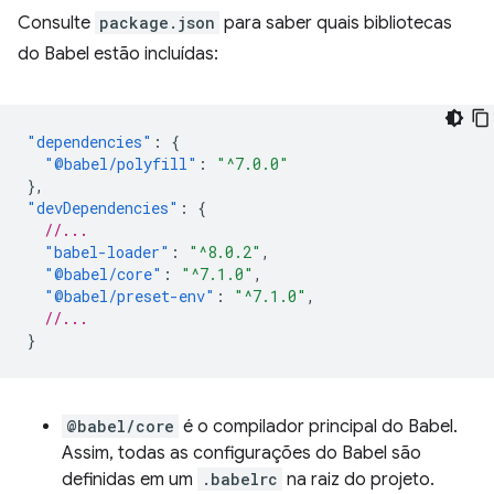
Consulte
package.json
para saber quais bibliotecas
do Babel estão incluídas:
"dependencies"
:
{
"@babel/polyfill"
:
"^7.0.0"
},
"devDependencies"
:
{
//...
"babel-loader"
:
"^8.0.2"
,
"@babel/core"
:
"^7.1.0"
,
"@babel/preset-env"
:
"^7.1.0"
,
//...
}
@babel/core
é o compilador principal do Babel.
Assim, todas as configurações do Babel são
definidas em um
.babelrc
na raiz do projeto.