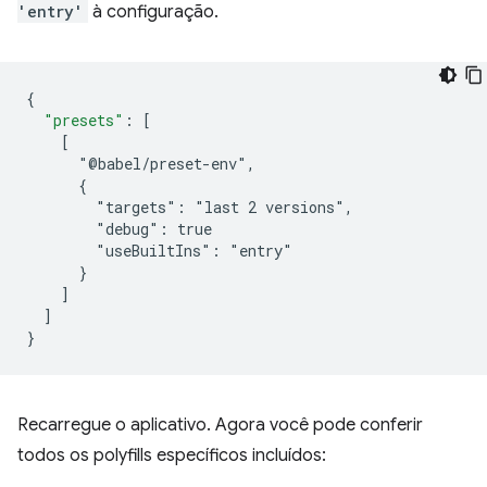
'entry'
à configuração.
{
"presets"
:
[
    [
      "@babel/preset-env",
      {
        "targets": "last 2 versions",
        "debug": true
        "useBuiltIns": "entry"
      }
]
]
}
Recarregue o aplicativo. Agora você pode conferir
todos os polyfills específicos incluídos: