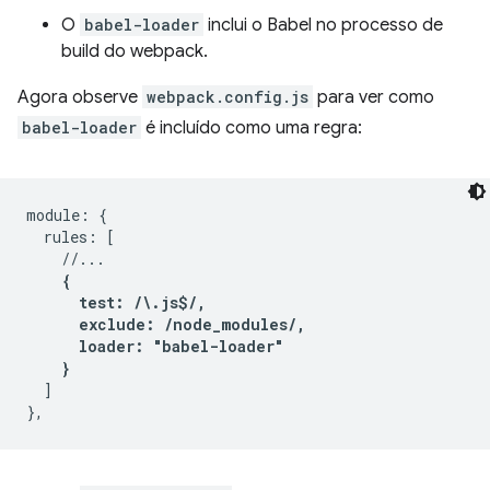
O
babel-loader
inclui o Babel no processo de
build do webpack.
Agora observe
webpack.config.js
para ver como
babel-loader
é incluído como uma regra:
module: {

  rules: [

    //...

{

      test: /\.js$/,

      exclude: /node_modules/,

      loader: "babel-loader"

    }
  ]
