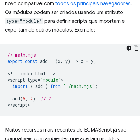
novo compatível com
todos os principais navegadores
.
Os módulos podem ser criados usando um atributo
type="module"
para definir scripts que importam e
exportam de outros módulos. Exemplo:
// math.mjs
export
const
add
=
(
x
,
y
)
=
>
x
+
y
;
<
!--
index
.
html
--
>

<
script
type
=
"module"
import
{
add
}
from
'./math.mjs'
;
add
(
5
,
2
);
// 7
<
/script
Muitos recursos mais recentes do ECMAScript já são
compatíveis com ambientes que aceitam módulos