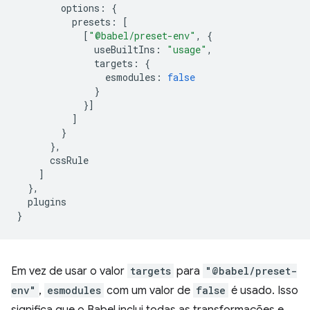
options
:
{
presets
:
[
[
"@babel/preset-env"
,
{
useBuiltIns
:
"usage"
,
targets
:
{
esmodules
:
false
}
}]
]
}
},
cssRule
]
},
plugins
}
Em vez de usar o valor
targets
para
"@babel/preset-
env"
,
esmodules
com um valor de
false
é usado. Isso