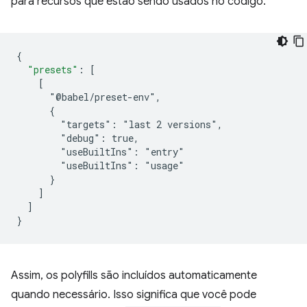
para recursos que estão sendo usados no código.
{
"presets"
:
[
    [
      "@babel/preset-env",
      {
        "targets": "last 2 versions",
        "debug": true,
        "useBuiltIns": "entry"
        "useBuiltIns": "usage"
      }
]
]
}
Assim, os polyfills são incluídos automaticamente
quando necessário. Isso significa que você pode