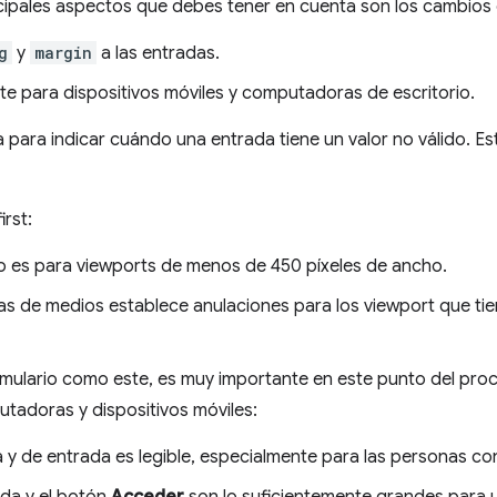
cipales aspectos que debes tener en cuenta son los cambios 
g
y
margin
a las entradas.
te para dispositivos móviles y computadoras de escritorio.
 para indicar cuándo una entrada tiene un valor no válido. Es
irst:
 es para viewports de menos de 450 píxeles de ancho.
as de medios establece anulaciones para los viewport que tie
mulario como este, es muy importante en este punto del pro
utadoras y dispositivos móviles:
ta y de entrada es legible, especialmente para las personas co
da y el botón
Acceder
son lo suficientemente grandes para 