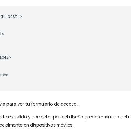
d="post">

>

bel>

on>

evia para ver tu formulario de acceso.
te es válido y correcto, pero el diseño predeterminado del
pecialmente en dispositivos móviles.