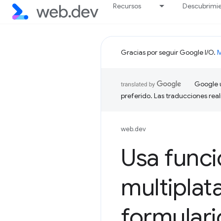
Recursos
Descubrimi
Gracias por seguir Google I/O.
M
Google u
preferido. Las traducciones rea
web.dev
Usa func
multiplat
formulari