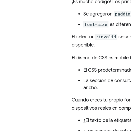
¡Es mucho código! Los prin
Se agregaron
paddin
font-size
es diferen
El selector
:invalid
se usa
disponible.
El diseño de CSS es mobile f
El CSS predeterminado
La sección de consult
ancho.
Cuando crees tu propio for
dispositivos reales en comp
¿El texto de la etique
¿Los campos de entra