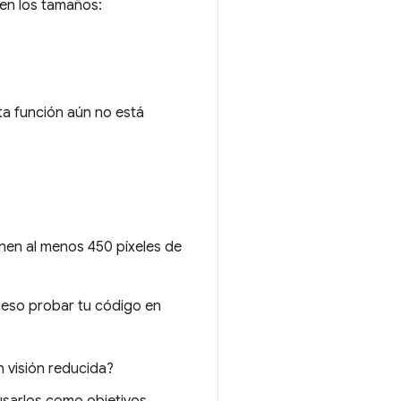
en los tamaños:
ta función aún no está
nen al menos 450 píxeles de
ceso probar tu código en
n visión reducida?
usarlos como objetivos