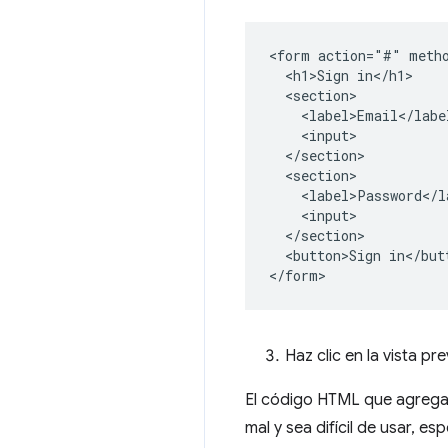
<form action="#" metho
  <h1>Sign in</h1>

  <section>

    <label>Email</label
    <input>

  </section>

  <section>

    <label>Password</la
    <input>

  </section>

  <button>Sign in</butt
Haz clic en la vista pr
El código HTML que agregas
mal y sea difícil de usar, es