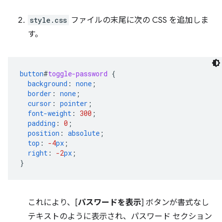
style.css
ファイルの末尾に次の CSS を追加しま
す。
button
#
toggle-password
{
background
:
none
;
border
:
none
;
cursor
:
pointer
;
font-weight
:
300
;
padding
:
0
;
position
:
absolute
;
top
:
-4
px
;
right
:
-2
px
;
}
これにより、[
パスワードを表示
] ボタンが書式なし
テキストのように表示され、パスワード セクション