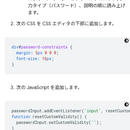
力タイプ（パスワード）、説明の順に読み上げ
ます。
次の CSS を CSS エディタの下部に追加します。
div
#
password-constraints
{
margin
:
5
px
0
0
0
;
font-size
:
16
px
;
}
次の JavaScript を追加します。
passwordInput
.
addEventListener
(
'input'
,
resetCusto
function
resetCustomValidity
()
{
passwordInput
.
setCustomValidity
(
''
);
}