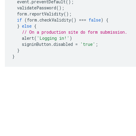
event
.
preventDefault
();
validatePassword
();
form
.
reportValidity
();
if
(
form
.
checkValidity
()
===
false
)
{
}
else
{
// On a production site do form submission.
alert
(
'Logging in!'
)
signinButton
.
disabled
=
'true'
;
}
}