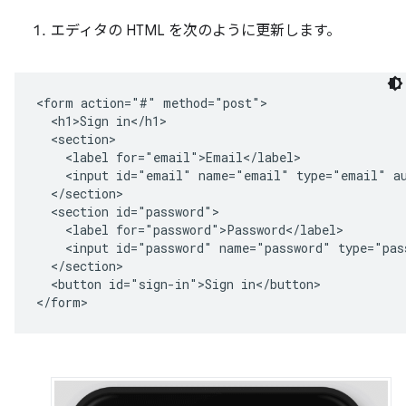
エディタの HTML を次のように更新します。
<form action="#" method="post">

  <h1>Sign in</h1>

  <section>        

    <label for="email">Email</label>

    <input id="email" name="email" type="email" au
  </section>

  <section id="password">

    <label for="password">Password</label>

    <input id="password" name="password" type="pas
  </section>

  <button id="sign-in">Sign in</button>
