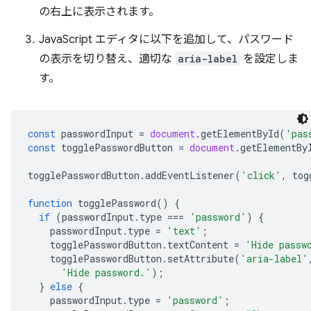
の右上に表示されます。
JavaScript エディタに以下を追加して、パスワード
の表示を切り替え、適切な
aria-label
を設定しま
す。
const
passwordInput
=
document
.
getElementById
(
'pas
const
togglePasswordButton
=
document
.
getElementBy
togglePasswordButton
.
addEventListener
(
'click'
,
tog
function
togglePassword
()
{
if
(
passwordInput
.
type
===
'password'
)
{
passwordInput
.
type
=
'text'
;
togglePasswordButton
.
textContent
=
'Hide passw
togglePasswordButton
.
setAttribute
(
'aria-label'
'Hide password.'
);
}
else
{
passwordInput
.
type
=
'password'
;