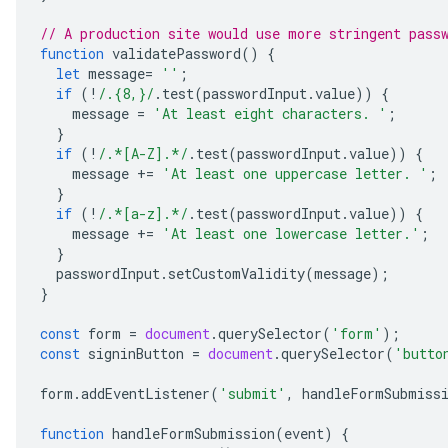
// A production site would use more stringent pass
function
validatePassword
()
{
let
message
=
''
;
if
(
!
/.{8,}/
.
test
(
passwordInput
.
value
))
{
message
=
'At least eight characters. '
;
}
if
(
!
/.*[A-Z].*/
.
test
(
passwordInput
.
value
))
{
message
+=
'At least one uppercase letter. '
;
}
if
(
!
/.*[a-z].*/
.
test
(
passwordInput
.
value
))
{
message
+=
'At least one lowercase letter.'
;
}
passwordInput
.
setCustomValidity
(
message
);
}
const
form
=
document
.
querySelector
(
'form'
);
const
signinButton
=
document
.
querySelector
(
'butto
form
.
addEventListener
(
'submit'
,
handleFormSubmiss
function
handleFormSubmission
(
event
)
{