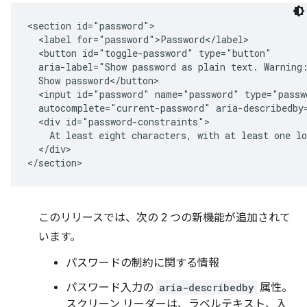
<section id="password">

  <label for="password">Password</label>

  <button id="toggle-password" type="button"

  aria-label="Show password as plain text. Warning:
  Show password</button>

  <input id="password" name="password" type="passwo
  autocomplete="current-password" aria-describedby=
  <div id="password-constraints">

    At least eight characters, with at least one lo
  </div>

このリリースでは、次の 2 つの新機能が追加されて
います。
パスワードの制約に関する情報
パスワード入力の
aria-describedby
属性。
スクリーン リーダーは、ラベルテキスト、入