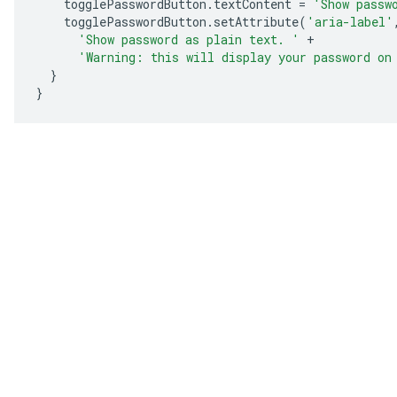
togglePasswordButton
.
textContent
=
'Show passw
togglePasswordButton
.
setAttribute
(
'aria-label'
'Show password as plain text. '
+
'Warning: this will display your password on
}
}