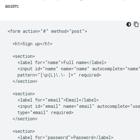
assim:
<form action="#" method="post">

  <h1>Sign up</h1>

  <section>

    <label for="name">Full name</label>

    <input id="name" name="name" autocomplete="name"
    pattern="[\p{L}\.\- ]+" required>

  </section>

  <section>

    <label for="email">Email</label>

    <input id="email" name="email" autocomplete="use
    type="email" required>

  </section>

  <section>

    <label for="password">Password</label>
