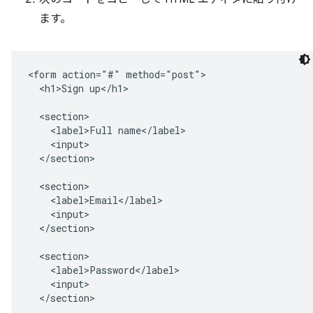
ます。
<form action="#" method="post">

  <h1>Sign up</h1>

  <section>

    <label>Full name</label>

    <input>

  </section>

  <section>

    <label>Email</label>

    <input>

  </section>

  <section>

    <label>Password</label>

    <input>

  </section>
