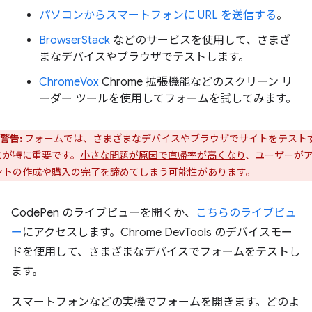
パソコンからスマートフォンに URL を送信する
。
BrowserStack
などのサービスを使用して、さまざ
まなデバイスやブラウザでテストします。
ChromeVox
Chrome 拡張機能などのスクリーン リ
ーダー ツールを使用してフォームを試してみます。
警告:
フォームでは、さまざまなデバイスやブラウザでサイトをテスト
とが特に重要です。
小さな問題が原因で直帰率が高くなり
、ユーザーが
ントの作成や購入の完了を諦めてしまう可能性があります。
CodePen のライブビューを開くか、
こちらのライブビュ
ー
にアクセスします。Chrome DevTools のデバイスモー
ドを使用して、さまざまなデバイスでフォームをテストし
ます。
スマートフォンなどの実機でフォームを開きます。どのよ