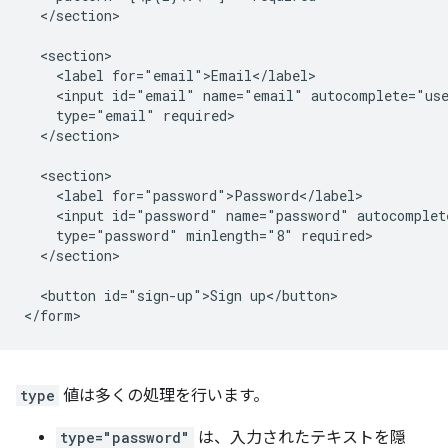
  </section>

  <section>

    <label for="email">Email</label>

    <input id="email" name="email" autocomplete="use
    type="email" required>

  </section>

  <section>

    <label for="password">Password</label>

    <input id="password" name="password" autocomplete
    type="password" minlength="8" required>

  </section>

  <button id="sign-up">Sign up</button>

type
値は多くの処理を行います。
type="password"
は、入力されたテキストを隠