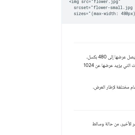
<img src="flower.jpg"

  srcset="flower-small.jpg 
أن يكون عرض عرض الصورة: "‎100% من عرض إطار العرض" على إطارات العرض التي يصل عرضها إلى 480 بكسل،
و"‎50% من عرض إطار العرض" على الشاشات التي يتراوح عرضها بين 481 و1024 بكسل، و800 بكسل على الشاشات التي يزيد عرضها عن 1024
م مختلفة لإطار العرض.
 الأخير، من حالة وسائط