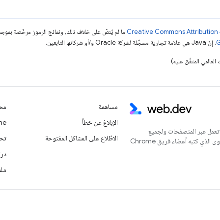
ما لم يُنصّ على خلاف ذلك، ونماذج الرموز مرخّصة بمو
. إنّ Java هي علامة تجارية مسجَّلة لشركة Oracle و/أو شركائها التابعين.
مساهمة
محت
الإبلاغ عن خطأ
Chrome
 تعمل عبر المتصفحات ولجميع
الاطّلاع على المشاكل المفتوحة
تحديث
المستخدمين. يُعدّ هذا الموقع الإلكتروني المركز الرئيسي للمحتوى الذي كتبه أعضاء فريق Chrome
درا
ملف