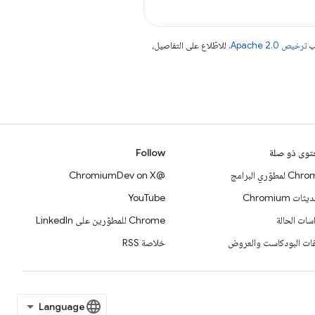
جب
ترخيص Apache 2.0‏
. للاطّلاع على التفاصيل،
وى ذو صلة
Follow
 لمطوّري البرامج
@ChromiumDev on X
ات Chromium
YouTube
سات الحالة
Chrome للمطوّرين على LinkedIn
ات البودكاست والعروض
خلاصة RSS