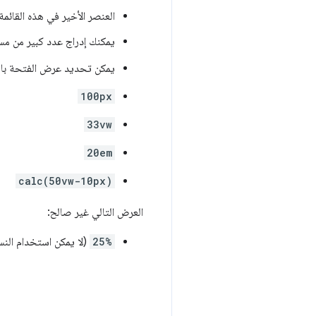
العنصر الأخير في هذه القائم
يمكنك إدراج عدد كبير من مسا
يمكن تحديد عرض الفتحة باس
100px
33vw
20em
calc(50vw-10px)
العرض التالي غير صالح:
25%
(لا يمكن استخدام الن