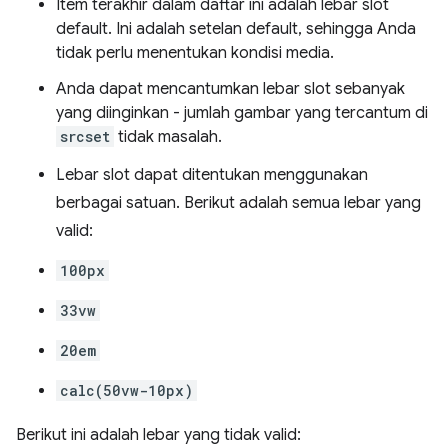
Item terakhir dalam daftar ini adalah lebar slot
default. Ini adalah setelan default, sehingga Anda
tidak perlu menentukan kondisi media.
Anda dapat mencantumkan lebar slot sebanyak
yang diinginkan - jumlah gambar yang tercantum di
srcset
tidak masalah.
Lebar slot dapat ditentukan menggunakan
berbagai satuan. Berikut adalah semua lebar yang
valid:
100px
33vw
20em
calc(50vw-10px)
Berikut ini adalah lebar yang tidak valid: