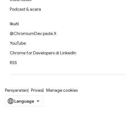
Podcast & acara
Ikuti
@ChromiumDev pada X
YouTube
Chrome for Developers di LinkedIn
RSS
Persyaratan
Privasi
Manage cookies