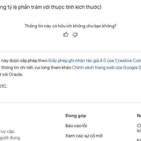
g tỷ lệ phần trăm với thuộc tính kích thước)
Thông tin này có hữu ích không cho bạn không?
ng này được cấp phép theo
Giấy phép ghi nhận tác giả 4.0 của Creative C
t thông tin chi tiết, vui lòng tham khảo
Chính sách trang web của Google 
t với Oracle.
UTC.
Đóng góp
N
Báo cáo lỗi
C
tr
ruy cập,
Xem các sự cố mở
người dùng
B