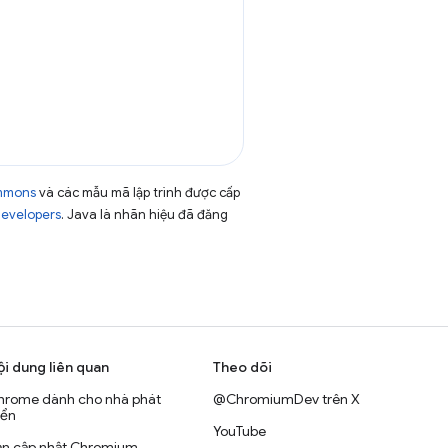
ommons
và các mẫu mã lập trình được cấp
Developers
. Java là nhãn hiệu đã đăng
ội dung liên quan
Theo dõi
hrome dành cho nhà phát
@ChromiumDev trên X
iển
YouTube
ản cập nhật Chromium