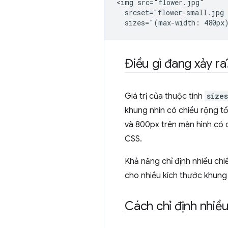
<img src="flower.jpg"

  srcset="flower-small.jpg 
Điều gì đang xảy ra
Giá trị của thuộc tính
sizes
khung nhìn có chiều rộng tố
và 800px trên màn hình có 
CSS.
Khả năng chỉ định nhiều chi
cho nhiều kích thước khung 
Cách chỉ định nhiề