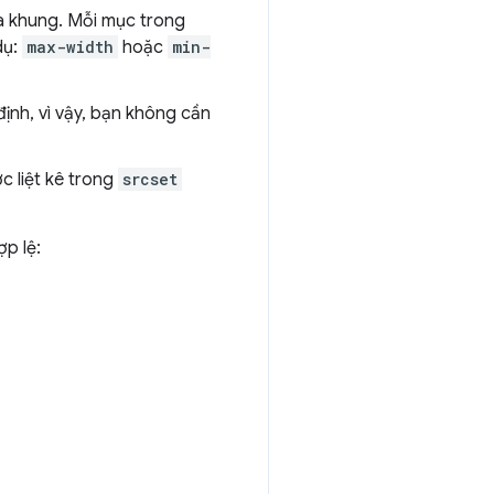
a khung. Mỗi mục trong
dụ:
max-width
hoặc
min-
ịnh, vì vậy, bạn không cần
c liệt kê trong
srcset
ợp lệ: