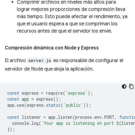
Comprimir archivos en niveles más altos para
lograr mejores proporciones de compresión lleva
más tiempo. Esto puede afectar el rendimiento, ya
que el usuario espera a que se compriman los
recursos antes de que el servidor los envíe.
Compresión dinámica con Node y Express
El archivo
server.js
es responsable de configurar el
servidor de Node que aloja la aplicación.
const
express
=
require
(
'express'
);
const
app
=
express
();
app
.
use
(
express
.
static
(
'public'
));
const
listener
=
app
.
listen
(
process
.
env
.
PORT
,
functi
console
.
log
(
`Your app is listening on port 
${
liste
});