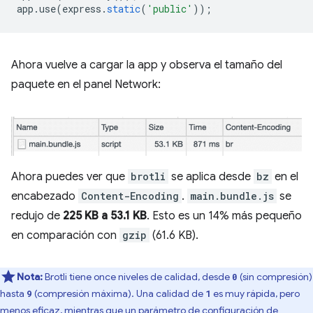
app
.
use
(
express
.
static
(
'public'
));
Ahora vuelve a cargar la app y observa el tamaño del
paquete en el panel Network:
Ahora puedes ver que
brotli
se aplica desde
bz
en el
encabezado
Content-Encoding
.
main.bundle.js
se
redujo de
225 KB a 53.1 KB
. Esto es un 14% más pequeño
en comparación con
gzip
(61.6 KB).
Nota:
Brotli tiene once niveles de calidad, desde
(sin compresión)
0
hasta
(compresión máxima). Una calidad de
es muy rápida, pero
9
1
menos eficaz, mientras que un parámetro de configuración de