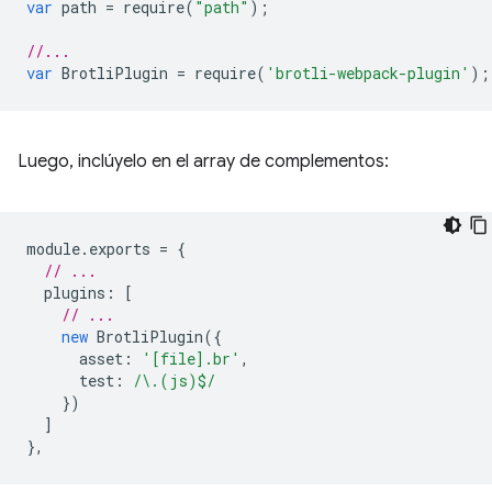
var
path
=
require
(
"path"
);
//...
var
BrotliPlugin
=
require
(
'brotli-webpack-plugin'
);
Luego, inclúyelo en el array de complementos:
module
.
exports
=
{
// ...
plugins
:
[
// ...
new
BrotliPlugin
({
asset
:
'[file].br'
,
test
:
/\.(js)$/
})
]
},