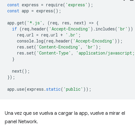
const
express
=
require
(
'express'
);
const
app
=
express
();
app
.
get
(
'*.js'
,
(
req
,
res
,
next
)
=
>
{
if
(
req
.
header
(
'Accept-Encoding'
).
includes
(
'br'
))
req
.
url
=
req
.
url
+
'.br'
;
console
.
log
(
req
.
header
(
'Accept-Encoding'
));
res
.
set
(
'Content-Encoding'
,
'br'
);
res
.
set
(
'Content-Type'
,
'application/javascript;
}
next
();
});
app
.
use
(
express
.
static
(
'public'
));
Una vez que se vuelva a cargar la app, vuelve a mirar el
panel Network.