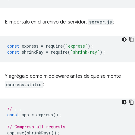
E impórtalo en el archivo del servidor,
server.js
:
const
express
=
require
(
'express'
);
const
shrinkRay
=
require
(
'shrink-ray'
);
Y agrégalo como middleware antes de que se monte
express.static
:
// ...
const
app
=
express
();
// Compress all requests
app
.
use
(
shrinkRay
());