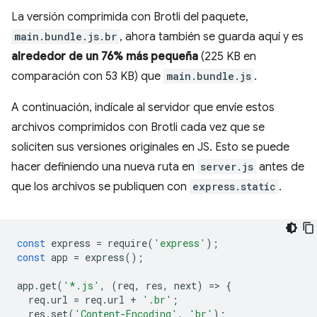
La versión comprimida con Brotli del paquete,
main.bundle.js.br
, ahora también se guarda aquí y es
alrededor de un 76% más pequeña
(225 KB en
comparación con 53 KB) que
main.bundle.js
.
A continuación, indícale al servidor que envíe estos
archivos comprimidos con Brotli cada vez que se
soliciten sus versiones originales en JS. Esto se puede
hacer definiendo una nueva ruta en
server.js
antes de
que los archivos se publiquen con
express.static
.
const
express
=
require
(
'express'
);
const
app
=
express
();
app
.
get
(
'*.js'
,
(
req
,
res
,
next
)
=
>
{
req
.
url
=
req
.
url
+
'.br'
;
res
.
set
(
'Content-Encoding'
,
'br'
);