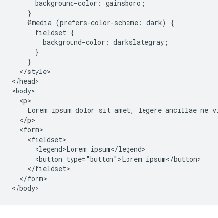
      background-color: gainsboro;

    }

    @media (prefers-color-scheme: dark) {

      fieldset {

        background-color: darkslategray;

      }

    }

  </style>

</head>

<body>

  <p>

    Lorem ipsum dolor sit amet, legere ancillae ne vi
  </p>

  <form>

    <fieldset>

      <legend>Lorem ipsum</legend>

      <button type="button">Lorem ipsum</button>

    </fieldset>

  </form>
