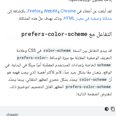
لقد أبلغت عن أخطاء في
Chrome
و
WebKit
و
Firefox
، بالإضافة إلى
مشكلة وصفية في معيار HTML
، وذلك بهدف حلّ هذه المشكلة.
التفاعل مع
prefers-color-scheme
قد يبدو التفاعل بين السمة
color-scheme
في CSS وعلامة
التعريف الوصفية المقابلة مع ميزة الوسائط
prefers-color-
scheme
الخاصة بإعدادات المستخدم المفضّلة أمرًا مربكًا في البداية. في
الواقع، يلعبان معًا بشكل جيد جدًا. الأمر الأكثر أهمية الذي يجب فهمه هو
أنّ
color-scheme
يحدّد بشكل حصري المظهر التلقائي، بينما يحدّد
prefers-color-scheme
المظهر القابل للتصميم. لتوضيح ذلك،
لنفترض الصفحة التالية:
<head>
