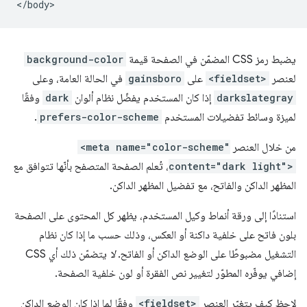
يضبط رمز CSS المضمّن في الصفحة قيمة
background-color
لعنصر
<fieldset>
على
gainsboro
في الحالة العامة، وعلى
darkslategray
إذا كان المستخدم يفضّل نظام ألوان
dark
وفقًا
لميزة وسائط تفضيلات المستخدم
prefers-color-scheme
.
من خلال العنصر
<meta name="color-scheme"
content="dark light">
، تُعلم الصفحة المتصفح بأنّها تتوافق مع
المظهر الداكن والفاتح، مع تفضيل المظهر الداكن.
استنادًا إلى ورقة أنماط وكيل المستخدم، يظهر كل المحتوى على الصفحة
بلون فاتح على خلفية داكنة أو العكس، وذلك حسب ما إذا كان نظام
التشغيل مضبوطًا على الوضع الداكن أو الفاتح.
لا
يتضمّن ذلك أي CSS
إضافي يوفّره المطوّر لتغيير نص الفقرة أو لون خلفية الصفحة.
لاحظ كيف يتغيّر العنصر
<fieldset>
وفقًا لما إذا كان الوضع الداكن