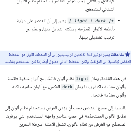
الإطلاق، وبالتالي يجب عرض العنصر باستخدام نظام الألوان
التلقائي للمتصفح.
[ light | dark ]+
يشير إلى أنّ العنصر على دراية
بأنظمة الألوان المُدرَجة ويمكنه التعامل معها، ويعبّر عن
ترتيب تفضيلي بينها.
ملاحظة:
يشير توفير كلتا الكلمتين الرئيسيتين إلى أنّ المخطط الأول هو المخطط
المفضّل (بالنسبة إلى المؤلف)، ولكن المخطط الثاني مقبول أيضًا إذا كان المستخدم يفضّله.
في هذه القائمة، يمثّل
light
نظام ألوان فاتحًا، مع ألوان خلفية فاتحة
وألوان مقدّمة داكنة، بينما يمثّل
dark
العكس، مع ألوان خلفية داكنة
وألوان مقدّمة فاتحة.
بالنسبة إلى جميع العناصر، يجب أن يؤدي العرض باستخدام نظام ألوان إلى
تطابق الألوان المستخدَمة في جميع عناصر واجهة المستخدم التي يوفّرها
المتصفّح مع الغرض من نظام الألوان. تشمل الأمثلة أشرطة التمرير،