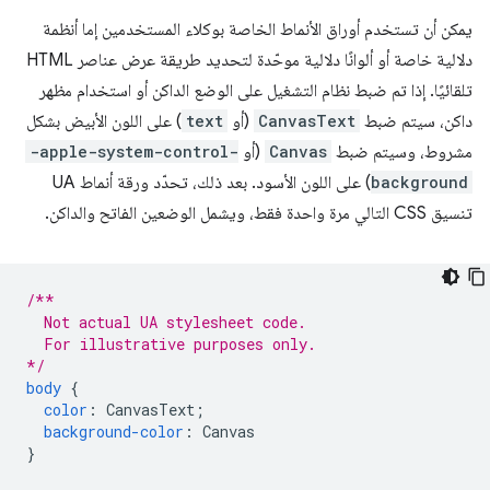
يمكن أن تستخدم أوراق الأنماط الخاصة بوكلاء المستخدمين إما أنظمة
دلالية خاصة أو ألوانًا دلالية موحّدة لتحديد طريقة عرض عناصر HTML
تلقائيًا. إذا تم ضبط نظام التشغيل على الوضع الداكن أو استخدام مظهر
داكن، سيتم ضبط
CanvasText
(أو
text
) على اللون الأبيض بشكل
مشروط، وسيتم ضبط
Canvas
(أو
-apple-system-control-
background
) على اللون الأسود. بعد ذلك، تحدّد ورقة أنماط UA
تنسيق CSS التالي مرة واحدة فقط، ويشمل الوضعين الفاتح والداكن.
/**
  Not actual UA stylesheet code.
  For illustrative purposes only.
*/
body
{
color
:
CanvasText
;
background-color
:
Canvas
}