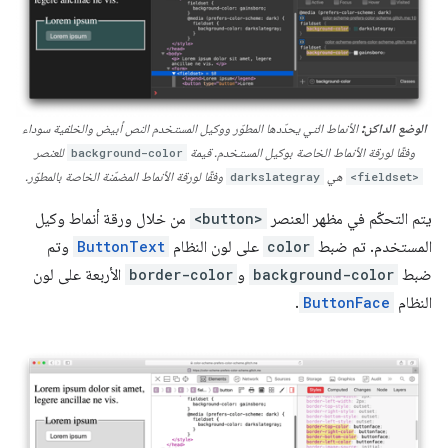
الوضع الداكن:
الأنماط التي يحدّدها المطوّر ووكيل المستخدم النص أبيض والخلفية سوداء
وفقًا لورقة الأنماط الخاصة بوكيل المستخدم. قيمة
background-color
للعنصر
<fieldset>
هي
darkslategray
وفقًا لورقة الأنماط المضمّنة الخاصة بالمطوّر.
يتم التحكّم في مظهر العنصر
<button>
من خلال ورقة أنماط وكيل
المستخدم. تم ضبط
color
على لون النظام
ButtonText
وتم
ضبط
background-color
و
border-color
الأربعة على لون
النظام
ButtonFace
.