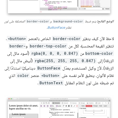
الوضع الفاتح:
يتم ضبط
background-color
و
border-color
المختلفة على لون
نظام
ButtonFace
.
لاحظ الآن كيف يتغيّر
border-color
الخاص بالعنصر
<button>
.
تتغيّر القيمة
المحتسبة
لكل من
border-top-color
و
border-
bottom-color
من
rgba(0, 0, 0, 0.847)
(أسود مائل إلى
الزرقة) إلى
rgba(255, 255, 255, 0.847)
(أبيض مائل إلى
الزرقة)، لأنّ وكيل المستخدم يعدّل
ButtonFace
ديناميكيًا استنادًا إلى
نظام الألوان. ينطبق الأمر نفسه على
<button>
عنصر
color
الذي
تم ضبطه على لون النظام المقابل
ButtonText
.