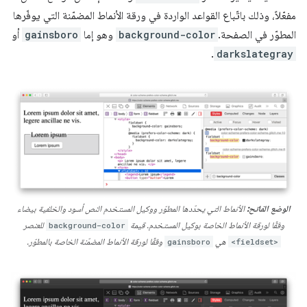
مفعّلاً، وذلك باتّباع القواعد الواردة في ورقة الأنماط المضمّنة التي يوفّرها
المطوّر في الصفحة.
background-color
وهو إما
gainsboro
أو
.
darkslategray
الوضع الفاتح:
الأنماط التي يحدّدها المطوّر ووكيل المستخدم النص أسود والخلفية بيضاء
وفقًا لورقة الأنماط الخاصة بوكيل المستخدم. قيمة
background-color
للعنصر
<fieldset>
هي
gainsboro
وفقًا لورقة الأنماط المضمّنة الخاصة بالمطوّر.