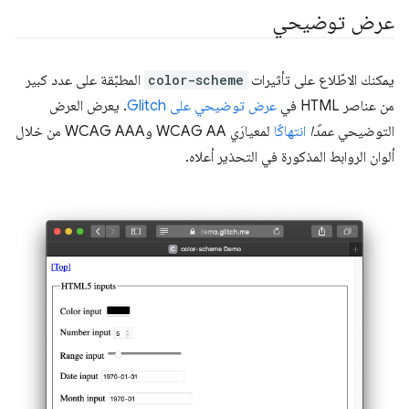
عرض توضيحي
يمكنك الاطّلاع على تأثيرات
color-scheme
المطبّقة على عدد كبير
من عناصر HTML في
عرض توضيحي على Glitch
. يعرض العرض
التوضيحي
عمدًا
انتهاكًا
لمعيارَي WCAG AA وWCAG AAA من خلال
ألوان الروابط المذكورة في التحذير أعلاه.