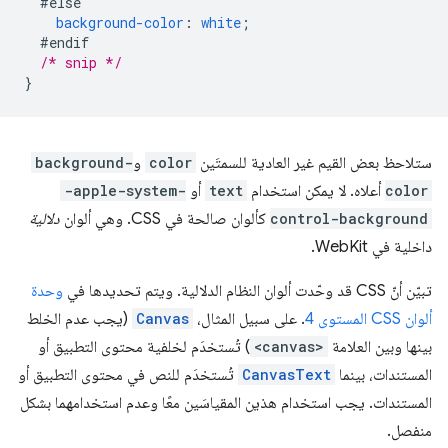
#else
background-color
:
white
;
#endif
/* snip */
}
ستلاحظ بعض القيم غير العادية للسمتَين
color
و
background-
color
أعلاه. لا يمكن استخدام
text
أو
-apple-system-
control-background
كألوان صالحة في CSS. وهي ألوان
دلالية
داخلية في WebKit.
تبيّن أنّ CSS قد وحّدت ألوان النظام الدلالية. ويتم تحديدها في
وحدة
ألوان CSS المستوى 4
. على سبيل المثال،
Canvas
(يجب عدم الخلط
بينها وبين العلامة
<canvas>
) تُستخدَم لخلفية محتوى التطبيق أو
المستندات، بينما
CanvasText
تُستخدَم للنص في محتوى التطبيق أو
المستندات. يجب استخدام هذين المقياسَين معًا وعدم استخدامهما بشكل
منفصل.