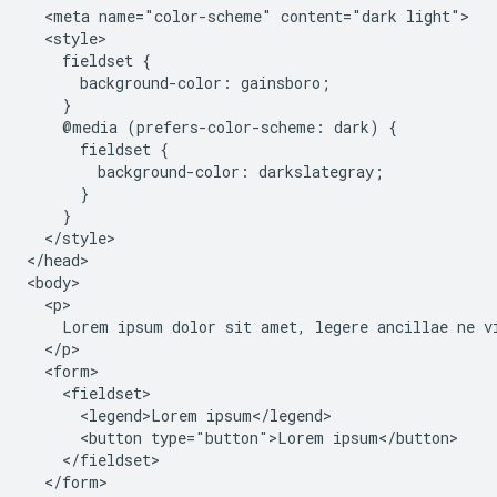
  <meta name="color-scheme" content="dark light">

  <style>

    fieldset {

      background-color: gainsboro;

    }

    @media (prefers-color-scheme: dark) {

      fieldset {

        background-color: darkslategray;

      }

    }

  </style>

</head>

<body>

  <p>

    Lorem ipsum dolor sit amet, legere ancillae ne vi
  </p>

  <form>

    <fieldset>

      <legend>Lorem ipsum</legend>

      <button type="button">Lorem ipsum</button>

    </fieldset>

  </form>
