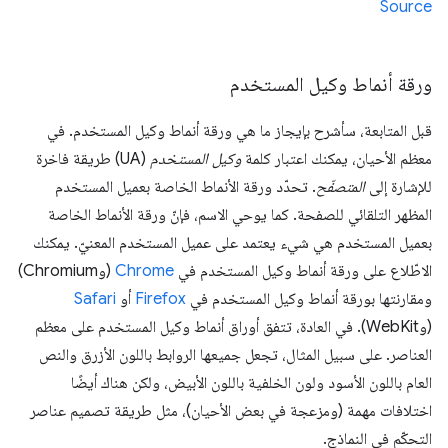
Source
ورقة أنماط وكيل المستخدم
قبل المتابعة، سأشرح بإيجاز ما هي ورقة أنماط وكيل المستخدم. في
معظم الأحيان، يمكنك اعتبار كلمة
وكيل المستخدم
(UA) طريقة فاخرة
للإشارة إلى
المتصفّح
. تحدّد ورقة الأنماط الخاصة بعميل المستخدم
المظهر التلقائي للصفحة. كما يوحي الاسم، فإنّ ورقة الأنماط الخاصة
بعميل المستخدم هي شيء يعتمد على عميل المستخدم المعنيّ. يمكنك
الاطّلاع على ورقة أنماط وكيل المستخدم في
Chrome
(وChromium)
ومقارنتها بورقة أنماط وكيل المستخدم في
Firefox
أو
Safari
(وWebKit). في العادة، تتفق أوراق أنماط وكيل المستخدم على معظم
العناصر. على سبيل المثال، تجعل جميعها الروابط باللون الأزرق والنص
العام باللون الأسود ولون الخلفية باللون الأبيض، ولكن هناك أيضًا
اختلافات مهمة (ومزعجة في بعض الأحيان)، مثل طريقة تصميم عناصر
التحكّم في النماذج.