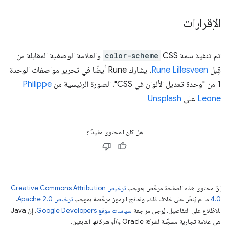
الإقرارات
تم تنفيذ سمة CSS
color-scheme
والعلامة الوصفية المقابلة من
قِبل
Rune Lillesveen
. يشارك Rune أيضًا في تحرير مواصفات الوحدة
1 من "وحدة تعديل الألوان في CSS". الصورة الرئيسية من
Philippe
Leone
على
Unsplash
هل كان المحتوى مفيدًا؟
إنّ محتوى هذه الصفحة مرخّص بموجب
ترخيص Creative Commons Attribution
4.0‏
ما لم يُنصّ على خلاف ذلك، ونماذج الرموز مرخّصة بموجب
ترخيص Apache 2.0‏
.
للاطّلاع على التفاصيل، يُرجى مراجعة
سياسات موقع Google Developers‏
. إنّ Java
هي علامة تجارية مسجَّلة لشركة Oracle و/أو شركائها التابعين.