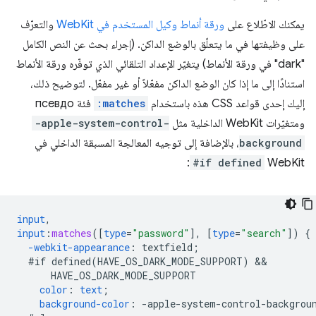
يمكنك الاطّلاع على
ورقة أنماط وكيل المستخدم في WebKit
والتعرّف
على وظيفتها في ما يتعلّق بالوضع الداكن. (إجراء بحث عن النص الكامل
"dark" في ورقة الأنماط) يتغيّر الإعداد التلقائي الذي توفّره ورقة الأنماط
استنادًا إلى ما إذا كان الوضع الداكن مفعّلاً أو غير مفعّل. لتوضيح ذلك،
إليك إحدى قواعد CSS هذه باستخدام
:matches
فئة псевдо
ومتغيّرات WebKit الداخلية مثل
-apple-system-control-
background
، بالإضافة إلى توجيه المعالجة المسبقة الداخلي في
:
#if defined
WebKit
input
,
input
:
matches
([
type
=
"password"
],
[
type
=
"search"
])
{
-webkit-
appearance
:
textfield
;
#if
defined(HAVE_OS_DARK_MODE_SUPPORT)
HAVE_OS_DARK_MODE_SUPPORT
color
:
text
;
background-color
:
-
apple-system-control-backgrou