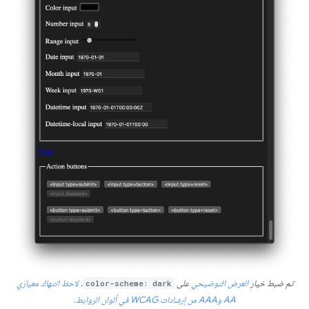
تم ضبط خيار
العرض التوضيحي
على
color-scheme: dark
.
لاحظ انتهاك معيارَي
AA وAAA من إرشادات WCAG في ألوان الروابط.