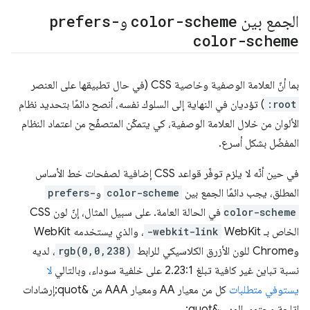
الجمع بين
color-scheme
و
prefers-
color-scheme
بما أنّ العلامة الوصفية وخاصية CSS (في حال تطبيقها على العنصر
:root
) تؤديان في النهاية إلى السلوك نفسه، أنصح دائمًا بتحديد نظام
الألوان من خلال العلامة الوصفية، كي يتمكّن المتصفّح من اعتماد النظام
المفضّل بشكل أسرع.
في حين أنّه لا يلزم توفّر قواعد CSS إضافية لصفحات خط الأساس
المطلق، يجب دائمًا الجمع بين
color-scheme
و
prefers-
color-scheme
في الحالة العامة. على سبيل المثال، إنّ لون CSS
الخاص بـ WebKit
-webkit-link
، والذي يستخدمه WebKit
وChrome للون الأزرق الكلاسيكي للرابط
rgb(0,0,238)
، لديه
نسبة تباين غير كافية تبلغ 2.23:1 على خلفية سوداء، وبالتالي
لا
يستوفي
متطلبات
كل من معيار AA ومعيار AAA من &quot;إرشادات
إتاحة محتوى الويب&quot;.