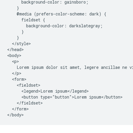
      background-color: gainsboro;

    }

    @media (prefers-color-scheme: dark) {

      fieldset {

        background-color: darkslategray;

      }

    }

  </style>

</head>

<body>

  <p>

    Lorem ipsum dolor sit amet, legere ancillae ne vi
  </p>

  <form>

    <fieldset>

      <legend>Lorem ipsum</legend>

      <button type="button">Lorem ipsum</button>

    </fieldset>

  </form>
