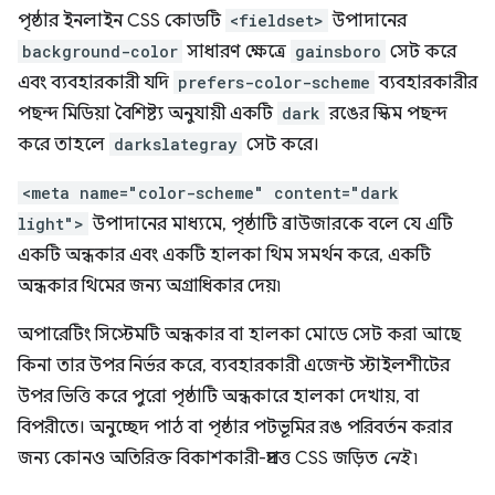
পৃষ্ঠার ইনলাইন CSS কোডটি
<fieldset>
উপাদানের
background-color
সাধারণ ক্ষেত্রে
gainsboro
সেট করে
এবং ব্যবহারকারী যদি
prefers-color-scheme
ব্যবহারকারীর
পছন্দ মিডিয়া বৈশিষ্ট্য অনুযায়ী একটি
dark
রঙের স্কিম পছন্দ
করে তাহলে
darkslategray
সেট করে।
<meta name="color-scheme" content="dark
light">
উপাদানের মাধ্যমে, পৃষ্ঠাটি ব্রাউজারকে বলে যে এটি
একটি অন্ধকার এবং একটি হালকা থিম সমর্থন করে, একটি
অন্ধকার থিমের জন্য অগ্রাধিকার দেয়৷
অপারেটিং সিস্টেমটি অন্ধকার বা হালকা মোডে সেট করা আছে
কিনা তার উপর নির্ভর করে, ব্যবহারকারী এজেন্ট স্টাইলশীটের
উপর ভিত্তি করে পুরো পৃষ্ঠাটি অন্ধকারে হালকা দেখায়, বা
বিপরীতে। অনুচ্ছেদ পাঠ বা পৃষ্ঠার পটভূমির রঙ পরিবর্তন করার
জন্য কোনও অতিরিক্ত বিকাশকারী-প্রদত্ত CSS জড়িত
নেই
৷