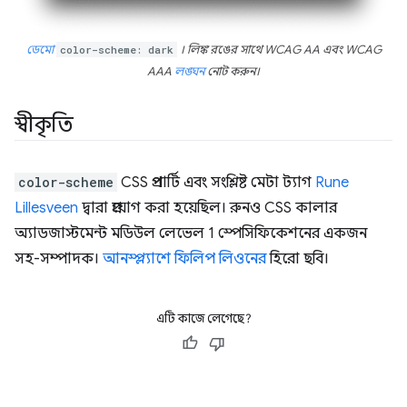
ডেমো
color-scheme: dark
। লিঙ্ক রঙের সাথে WCAG AA এবং WCAG
AAA
লঙ্ঘন
নোট করুন।
স্বীকৃতি
color-scheme
CSS প্রপার্টি এবং সংশ্লিষ্ট মেটা ট্যাগ
Rune
Lillesveen
দ্বারা প্রয়োগ করা হয়েছিল। রুনও CSS কালার
অ্যাডজাস্টমেন্ট মডিউল লেভেল 1 স্পেসিফিকেশনের একজন
সহ-সম্পাদক।
আনস্প্ল্যাশে
ফিলিপ লিওনের
হিরো ছবি।
এটি কাজে লেগেছে?