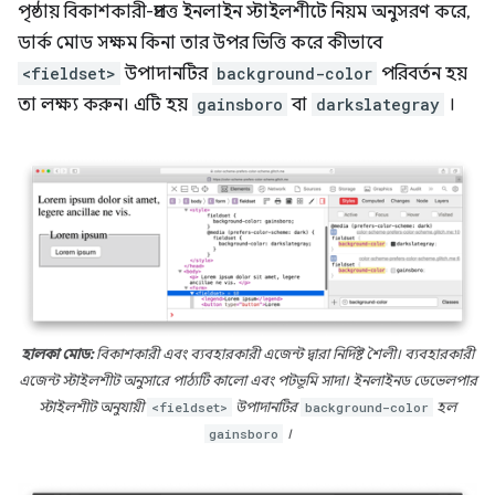
পৃষ্ঠায় বিকাশকারী-প্রদত্ত ইনলাইন স্টাইলশীটে নিয়ম অনুসরণ করে,
ডার্ক মোড সক্ষম কিনা তার উপর ভিত্তি করে কীভাবে
<fieldset>
উপাদানটির
background-color
পরিবর্তন হয়
তা লক্ষ্য করুন। এটি হয়
gainsboro
বা
darkslategray
।
হালকা মোড:
বিকাশকারী এবং ব্যবহারকারী এজেন্ট দ্বারা নির্দিষ্ট শৈলী। ব্যবহারকারী
এজেন্ট স্টাইলশীট অনুসারে পাঠ্যটি কালো এবং পটভূমি সাদা। ইনলাইনড ডেভেলপার
স্টাইলশীট অনুযায়ী
<fieldset>
উপাদানটির
background-color
হল
gainsboro
।