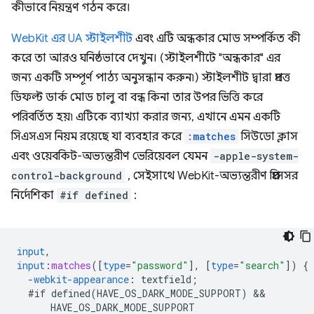
কীভাবে নিয়ন্ত্রণ গঠন করে।
WebKit এর UA স্টাইলশীট
এবং এটি অন্ধকার মোড সম্পর্কিত কী
করে তা আরও ঘনিষ্ঠভাবে দেখুন। (স্টাইলশীটে "অন্ধকার" এর
জন্য একটি সম্পূর্ণ পাঠ্য অনুসন্ধান করুন৷) স্টাইলশীট দ্বারা প্রদত্ত
ডিফল্ট ডার্ক মোড চালু বা বন্ধ কিনা তার উপর ভিত্তি করে
পরিবর্তিত হয়৷ এটিকে ব্যাখ্যা করার জন্য, এখানে এমন একটি
সিএসএস নিয়ম রয়েছে যা ব্যবহার করে
:matches
সিউডো ক্লাস
এবং ওয়েবকিট-অভ্যন্তরীণ ভেরিয়েবল যেমন
-apple-system-
control-background
, সেইসাথে WebKit-অভ্যন্তরীণ প্রিপ্রসেসর
নির্দেশিকা
#if defined
:
input
,
input
:
matches
([
type
=
"password"
],
[
type
=
"search"
])
{
-webkit-
appearance
:
textfield
;
#if
defined(HAVE_OS_DARK_MODE_SUPPORT)
HAVE_OS_DARK_MODE_SUPPORT