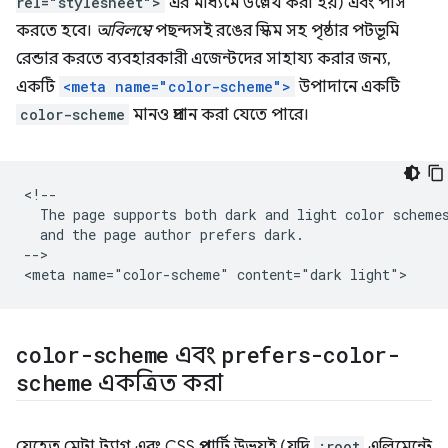
rel="stylesheet">
এর মাধ্যমে উল্লেখ করা হয়) এবং পার্স
করতে হবে।
অবিলম্বে
পছন্দসই রঙের স্কিম সহ পৃষ্ঠার পটভূমি
রেন্ডার করতে ব্যবহারকারী এজেন্টদের সাহায্য করার জন্য,
একটি
<meta name="color-scheme">
উপাদানে একটি
color-scheme
মানও প্রদান করা যেতে পারে।
<!--

  The page supports both dark and light color schemes
  and the page author prefers dark.

-->

color-scheme
এবং
prefers-color-
scheme
একত্রিত করা
যেহেতু মেটা ট্যাগ এবং CSS প্রপার্টি উভয়ই (যদি
:root
এলিমেন্টে