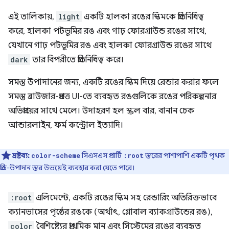
এই তালিকায়,
light
একটি হালকা রঙের স্কিমকে প্রতিনিধিত্ব
করে, হালকা পটভূমির রঙ এবং গাঢ় ফোরগ্রাউন্ড রঙের সাথে,
যেখানে গাঢ় পটভূমির রঙ এবং হালকা ফোরগ্রাউন্ড রঙের সাথে
dark
তার বিপরীতে প্রতিনিধিত্ব করে।
সমস্ত উপাদানের জন্য, একটি রঙের স্কিম দিয়ে রেন্ডার করার ফলে
সমস্ত ব্রাউজার-প্রদত্ত UI-তে ব্যবহৃত রঙগুলিকে রঙের পরিকল্পনার
অভিপ্রায়ের সাথে মেলে। উদাহরণ হল স্ক্রল বার, বানান চেক
আন্ডারলাইন, ফর্ম কন্ট্রোল ইত্যাদি।
দ্রষ্টব্য:
সিএসএস প্রপার্টি
স্তরের পাশাপাশি একটি পৃথক
color-scheme
:root
প্রতি-উপাদান স্তর উভয়েই ব্যবহার করা যেতে পারে।
:root
এলিমেন্টে, একটি রঙের স্কিম সহ রেন্ডারিং অতিরিক্তভাবে
ক্যানভাসের পৃষ্ঠের রঙকে (অর্থাৎ, গ্লোবাল ব্যাকগ্রাউন্ডের রঙ),
color
বৈশিষ্ট্যের প্রাথমিক মান এবং সিস্টেমের রঙের ব্যবহৃত